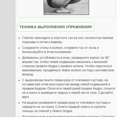
ТЕХНИКА ВЫПОЛНЕНИЯ УПРАЖНЕНИЯ
Глубоко присядьте и опустите таз на пол, полностью прижав
подошвы и пятки к коврику.
Соедините стопы и колени, оторвите таз от пола и
балансируйте в этом положении.
Добившись устойчивости в позе, разверните корпус на 90°
вправо так, чтобы левая подмышка оказалась с внешней
стороны правого бедра у правого колена. Чтобы скрутиться
максимально, продвиньте левое колено на пару сантиметров
вперед.
С выдохом вытяните левую руку от плечевого сустава, не
оставив при этом пространства между левой подмышкой и
правым бедром. Оплетите левой рукой правое бедро, согните
ее в локте и приведите ладонь к левой части таза. Сделайте
вдох.
На выдохе разверните правую руку от плечевого сустава и
заведите ее за спину. Согните правый локоть и сцепите
пальцы за спиной у левого бедра.
Расцепите руки и выполните позу в другую сторону. Скрутите