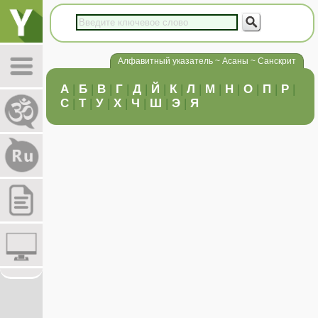
Алфавитный указатель ~ Асаны ~ Санскрит
А
|
Б
|
В
|
Г
|
Д
|
Й
|
К
|
Л
|
М
|
Н
|
О
|
П
|
Р
|
С
|
Т
|
У
|
Х
|
Ч
|
Ш
|
Э
|
Я