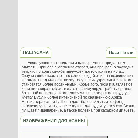
ПАШАСАНА
Поза Петли
Асана укрепляет лодыжки и одновременно придает им
гибкость. Принося облегчение стопам, она прекрасно подходит
тем, кто по долгу службы вынужден долго стоять на ногах.
Скручивание оказывает полезное воздействие на позвоночник
и придает подвижность всему телу. Плечи укрепляются и также
становятся более подвижными. Кроме того, поза избавляет от
излишков жира в области живота, стимулирует работу органов
брюшной полости, а также максимально раскрывает грудную
клетку. Будучи более интенсивной по сравнению с Ардха
Матсиендра саной I и II, она дает более сильный эффект,
активизируя печень, селезенку и поджелудочную железу. Асана
лучшает пищеварение, а также полезна при сахарном диабете.
ИЗОБРАЖЕНИЯ ДЛЯ АСАНЫ