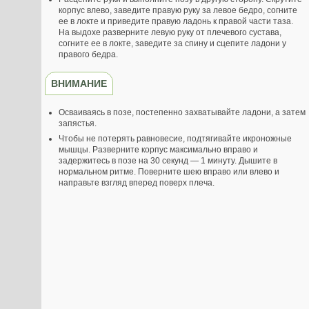
корпус влево, заведите правую руку за левое бедро, согните
ее в локте и приведите правую ладонь к правой части таза.
На выдохе разверните левую руку от плечевого сустава,
согните ее в локте, заведите за спину и сцепите ладони у
правого бедра.
ВНИМАНИЕ
Осваиваясь в позе, постепенно захватывайте ладони, а затем
запястья.
Чтобы не потерять равновесие, подтягивайте икроножные
мышцы. Разверните корпус максимально вправо и
задержитесь в позе на 30 секунд — 1 минуту. Дышите в
нормальном ритме. Поверните шею вправо или влево и
направьте взгляд вперед поверх плеча.