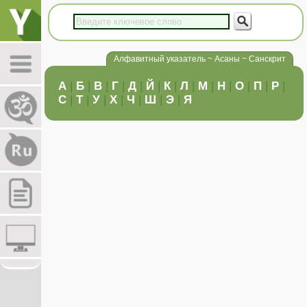
Алфавитный указатель ~ Асаны ~ Санскрит
А
|
Б
|
В
|
Г
|
Д
|
Й
|
К
|
Л
|
М
|
Н
|
О
|
П
|
Р
|
С
|
Т
|
У
|
Х
|
Ч
|
Ш
|
Э
|
Я