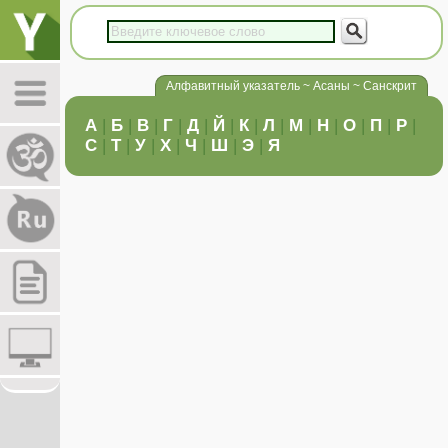
Алфавитный указатель ~ Асаны ~ Санскрит
А
|
Б
|
В
|
Г
|
Д
|
Й
|
К
|
Л
|
М
|
Н
|
О
|
П
|
Р
|
С
|
Т
|
У
|
Х
|
Ч
|
Ш
|
Э
|
Я