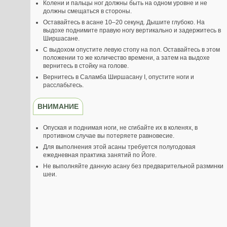
Колени и пальцы ног должны быть на одном уровне и не
должны смещаться в стороны.
Оставайтесь в асане 10–20 секунд. Дышите глубоко. На
выдохе поднимите правую ногу вертикально и задержитесь в
Ширшасане.
С выдохом опустите левую стопу на пол. Оставайтесь в этом
положении то же количество времени, а затем на выдохе
вернитесь в стойку на голове.
Вернитесь в Саламба Ширшасану I, опустите ноги и
расслабьтесь.
ВНИМАНИЕ
Опуская и поднимая ноги, не сгибайте их в коленях, в
противном случае вы потеряете равновесие.
Для выполнения этой асаны требуется полугодовая
ежедневная практика занятий по Йоге.
Не выполняйте данную асану без предварительной разминки
шеи.