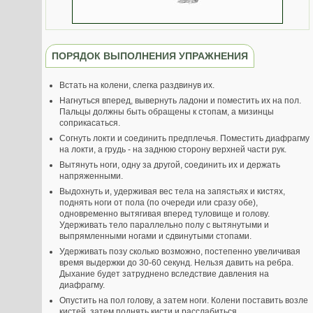
ПОРЯДОК ВЫПОЛНЕНИЯ УПРАЖНЕНИЯ
Встать на колени, слегка раздвинув их.
Нагнуться вперед, вывернуть ладони и поместить их на пол.
Пальцы должны быть обращены к стопам, а мизинцы
соприкасаться.
Согнуть локти и соединить предплечья. Поместить диафрагму
на локти, а грудь - на заднюю сторону верхней части рук.
Вытянуть ноги, одну за другой, соединить их и держать
напряженными.
Выдохнуть и, удерживая вес тела на запястьях и кистях,
поднять ноги от пола (по очереди или сразу обе),
одновременно вытягивая вперед туловище и голову.
Удерживать тело параллельно полу с вытянутыми и
выпрямленными ногами и сдвинутыми стопами.
Удерживать позу сколько возможно, постепенно увеличивая
время выдержки до 30-60 секунд. Нельзя давить на ребра.
Дыхание будет затруднено вследствие давления на
диафрагму.
Опустить на пол голову, а затем ноги. Колени поставить возле
кистей, затем поднять кисти и расслабиться.