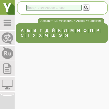
Алфавитный указатель ~ Асаны ~ Санскрит
А
|
Б
|
В
|
Г
|
Д
|
Й
|
К
|
Л
|
М
|
Н
|
О
|
П
|
Р
|
С
|
Т
|
У
|
Х
|
Ч
|
Ш
|
Э
|
Я