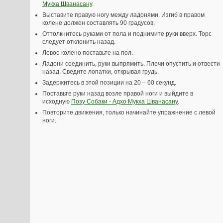
Мукха Шванасану
.
Выставите правую ногу между ладонями. Изгиб в правом
колене должен составлять 90 градусов.
Оттолкнитесь руками от пола и поднимите руки вверх. Торс
следует отклонить назад.
Левое колено поставьте на пол.
Ладони соединить, руки выпрямить. Плечи опустить и отвести
назад. Сведите лопатки, открывая грудь.
Задержитесь в этой позиции на 20 – 60 секунд.
Поставьте руки назад возле правой ноги и выйдите в
исходную
Позу Собаки - Адхо Мукха Шванасану
.
Повторите движения, только начинайте упражнение с левой
ноги.