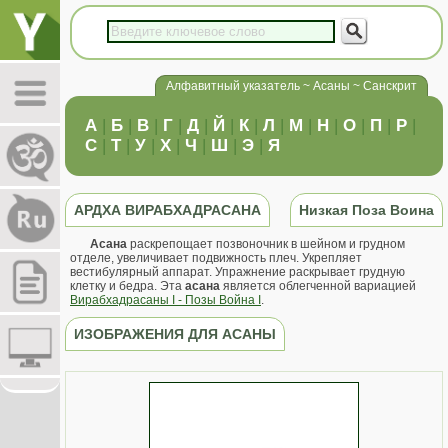
Алфавитный указатель ~ Асаны ~ Санскрит
А
|
Б
|
В
|
Г
|
Д
|
Й
|
К
|
Л
|
М
|
Н
|
О
|
П
|
Р
|
С
|
Т
|
У
|
Х
|
Ч
|
Ш
|
Э
|
Я
АРДХА ВИРАБХАДРАСАНА
Низкая Поза Воина
Асана
раскрепощает позвоночник в шейном и грудном
отделе, увеличивает подвижность плеч. Укрепляет
вестибулярный аппарат. Упражнение раскрывает грудную
клетку и бедра. Эта
асана
является облегченной вариацией
Вирабхадрасаны I - Позы Война I
.
ИЗОБРАЖЕНИЯ ДЛЯ АСАНЫ