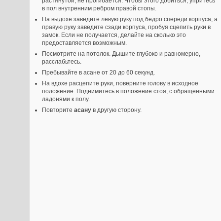
растянутой, не прогибается. Чтобы этого добиться, упритесь
в пол внутренним ребром правой стопы.
На выдохе заведите левую руку под бедро спереди корпуса, а
правую руку заведите сзади корпуса, пробуя сцепить руки в
замок. Если не получается, делайте на сколько это
предоставляется возможным.
Посмотрите на потолок. Дышите глубоко и равномерно,
расслабьтесь.
Пребывайте в асане от 20 до 60 секунд.
На вдохе расцепите руки, поверните голову в исходное
положение. Поднимитесь в положение стоя, с обращенными
ладонями к полу.
Повторите
асану
в другую сторону.