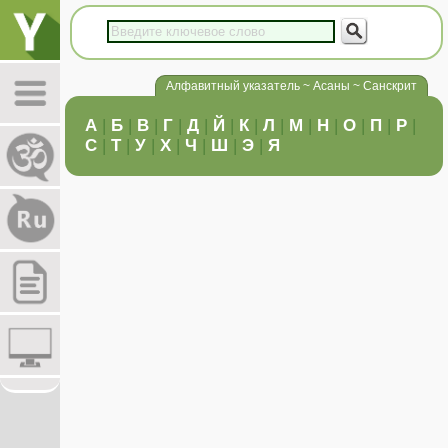
Алфавитный указатель ~ Асаны ~ Санскрит
А
|
Б
|
В
|
Г
|
Д
|
Й
|
К
|
Л
|
М
|
Н
|
О
|
П
|
Р
|
С
|
Т
|
У
|
Х
|
Ч
|
Ш
|
Э
|
Я