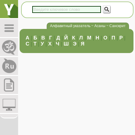
Алфавитный указатель ~ Асаны ~ Санскрит
А
|
Б
|
В
|
Г
|
Д
|
Й
|
К
|
Л
|
М
|
Н
|
О
|
П
|
Р
|
С
|
Т
|
У
|
Х
|
Ч
|
Ш
|
Э
|
Я