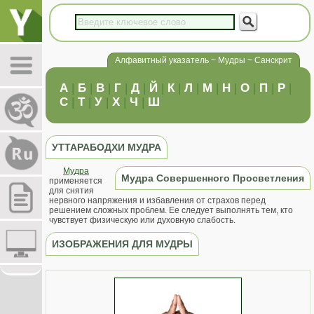
Алфавитный указатель ~ Мудры ~ Санскрит
А
|
Б
|
В
|
Г
|
Д
|
Й
|
К
|
Л
|
М
|
Н
|
О
|
П
|
Р
|
С
|
Т
|
У
|
Х
|
Ч
|
Ш
УТТАРАБОДХИ МУДРА
Мудра
Мудра Совершенного Просветления
применяется
для снятия
нервного напряжения и избавления от страхов перед
решением сложных проблем. Ее следует выполнять тем, кто
чувствует физическую или духовную слабость.
ИЗОБРАЖЕНИЯ ДЛЯ МУДРЫ