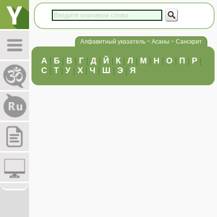
Алфавитный указатель ~ Асаны ~ Санскрит
А
|
Б
|
В
|
Г
|
Д
|
Й
|
К
|
Л
|
М
|
Н
|
О
|
П
|
Р
|
С
|
Т
|
У
|
Х
|
Ч
|
Ш
|
Э
|
Я