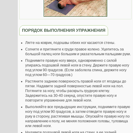
ПОРЯДОК ВЫПОЛНЕНИЯ УПРАЖНЕНИЯ
Лягте на коврик, подошвы обеих ног касаются стены.
Согните и притяните к груди правое колено. Уцепитесь за
большой палец ноги большим и указательным пальцами руки.
Поднимите правую ногу вверх, одновременно с силой
упираясь подошвой левой ноги в стену. Держите правую ногу
под углом 90 градусов. (Если заболела спина, держите ногу
под углом 60—70 градусов.)
Растяните заднюю поверхность правой ноги от ягодицы до
пятки. Надавите задней поверхностью левой ноги на пол.
Потяните за ногу, чтобы раскрыть грудную клетку.
Задержитесь на 30-40 секунд, опустите правую ногу и
повторите упражнение для левой ноги.
Выполняйте все предыдущие инструкции, поднимите правую
ногу под углом 90 градусов, а затем отведите правую ногу и
руку в сторону, растягивая мышцы. Опускайте правую ногу по
направлению к полу, не меняя положения головы, туловища
или левой ноги.
Надавите подошвой левой ноги на стену, а ее задней