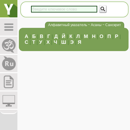
Алфавитный указатель ~ Асаны ~ Санскрит
А
|
Б
|
В
|
Г
|
Д
|
Й
|
К
|
Л
|
М
|
Н
|
О
|
П
|
Р
|
С
|
Т
|
У
|
Х
|
Ч
|
Ш
|
Э
|
Я