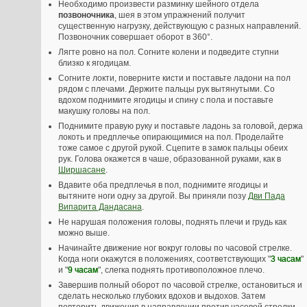
Необходимо произвести разминку шейного отдела
позвоночника
, шея в этом упражнений получит
существенную нагрузку, действующую с разных направлений.
Позвоночник совершает оборот в 360°.
Лягте ровно на пол. Согните колени и подведите ступни
близко к ягодицам.
Согните локти, поверните кисти и поставьте ладони на пол
рядом с плечами. Держите пальцы рук вытянутыми. Со
вдохом поднимите ягодицы и спину с пола и поставьте
макушку головы на пол.
Поднимите правую руку и поставьте ладонь за головой, держа
локоть и предплечье опирающимися на пол. Проделайте
тоже самое с другой рукой. Сцепите в замок пальцы обеих
рук. Голова окажется в чаше, образованной руками, как в
Ширшасане
.
Вдавите оба предплечья в пол, поднимите ягодицы и
вытяните ноги одну за другой. Вы приняли позу
Дви Пада
Випарита Дандасана
.
Не нарушая положения головы, поднять плечи и грудь как
можно выше.
Начинайте движение ног вокруг головы по часовой стрелке.
Когда ноги окажутся в положениях, соответствующих "
3 часам
"
и "
9 часам
", слегка поднять противоположное плечо.
Завершив полный оборот по часовой стрелке, остановиться и
сделать несколько глубоких вдохов и выдохов. Затем