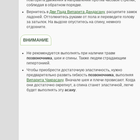
повторить движения в направлении против часовой стрелки,
соблюдая в обратном порядке.
Вернитесь в
Дви Пада Випарита Дандасану
, расцепите замок
ладоней. Оттолкнитесь руками от пола и переведите голову
за затылок. На выдохе опуститесь на спину, немного
отдохните.
ВНИМАНИЕ
Не рекомендуется выполнять при наличии травм
позвоночника
, шеи и спины. Также людям страдающим
гипертонией.
Чтобы приобрести достаточную эластичность, нужно
предварительно развить гибкость
позвоночника
, выполняя
Випарита Чакрасану
. Вначале шея и плечи провисают. Когда
они достаточно окрепнут, а спина станет эластичной, легче
будет выполнять эту
асану
.