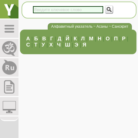
Алфавитный указатель ~ Асаны ~ Санскрит
А
|
Б
|
В
|
Г
|
Д
|
Й
|
К
|
Л
|
М
|
Н
|
О
|
П
|
Р
|
С
|
Т
|
У
|
Х
|
Ч
|
Ш
|
Э
|
Я