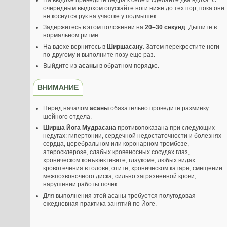
На выдохе приведите бедра к себе и сделайте два вдоха. С
очередным выдохом опускайте ноги ниже до тех пор, пока они
не коснутся рук на участке у подмышек.
Задержитесь в этом положении на
20–30 секунд
. Дышите в
нормальном ритме.
На вдохе вернитесь в
Ширшасану
. Затем перекрестите ноги
по-другому и выполните позу еще раз.
Выйдите из
асаны
в обратном порядке.
ВНИМАНИЕ
Перед началом
асаны
обязательно проведите разминку
шейного отдела.
Ширша Йога Мудрасана
противопоказана при следующих
недугах: гипертонии, сердечной недостаточности и болезнях
сердца, церебральном или коронарном тромбозе,
атеросклерозе, слабых кровеносных сосудах глаз,
хроническом конъюнктивите, глаукоме, любых видах
кровотечения в голове, отите, хроническом катаре, смещении
межпозвоночного диска, сильно загрязненной крови,
нарушении работы почек.
Для выполнения этой асаны требуется полугодовая
ежедневная практика занятий по Йоге.