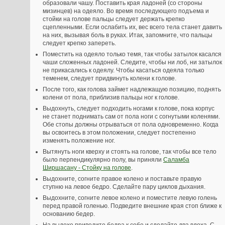
образовали чашу. Поставить края ладоней (со стороны
мизинцев) на одеяло. Во время последующего подъема и
стойки на голове пальцы следует держать крепко
сцепленными. Если ослабить их, вес всего тела станет давить
на них, вызывая боль в руках. Итак, запомните, что пальцы
следует крепко запереть.
Поместить на одеяло только темя, так чтобы затылок касался
чаши сложенных ладоней. Следите, чтобы ни лоб, ни затылок
не прикасались к одеялу. Чтобы касаться одеяла только
теменем, следует придвинуть колени к голове.
После того, как голова займет надлежащую позицию, поднять
колени от пола, приблизив пальцы ног к голове.
Выдохнуть, следует подходить ногами к голове, пока корпус
не станет поднимать сам от пола ноги с согнутыми коленями.
Обе стопы должны отрываться от пола одновременно. Когда
вы освоитесь в этом положении, следует постепенно
изменять положение ног.
Вытянуть ноги кверху и стоять на голове, так чтобы все тело
было перпендикулярно полу, вы приняли
Саламба
Ширшасану - Стойку на голове
.
Выдохните, согните правое колено и поставьте правую
ступню на левое бедро. Сделайте пару циклов дыхания.
Выдохните, согните левое колено и поместите левую голень
перед правой голенью. Подведите внешние края стоп ближе к
основанию бедер.