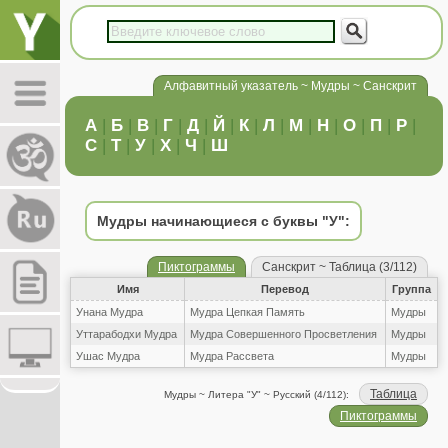
Алфавитный указатель ~ Мудры ~ Санскрит
А
|
Б
|
В
|
Г
|
Д
|
Й
|
К
|
Л
|
М
|
Н
|
О
|
П
|
Р
|
С
|
Т
|
У
|
Х
|
Ч
|
Ш
Мудры начинающиеся с буквы "У":
Пиктограммы
Санскрит ~ Таблица (3/112)
Имя
Перевод
Группа
Унана Мудра
Мудра Цепкая Память
Мудры
Уттарабодхи Мудра
Мудра Совершенного Просветления
Мудры
Ушас Мудра
Мудра Рассвета
Мудры
Таблица
Мудры ~ Литера "У" ~ Русский (4/112):
Пиктограммы