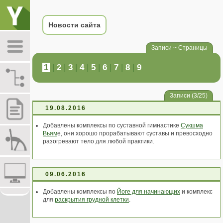
Новости сайта
Записи ~ Страницы
1
|
2
|
3
|
4
|
5
|
6
|
7
|
8
|
9
Записи (3/25)
19.08.2016
Добавлены комплексы по суставной гимнастике
Сукшма
Вьям
е, они хорошо прорабатывают суставы и превосходно
разогревают тело для любой практики.
09.06.2016
Добавлены комплексы по
Йоге для начинающих
и комплекс
для
раскрытия грудной клетки
.