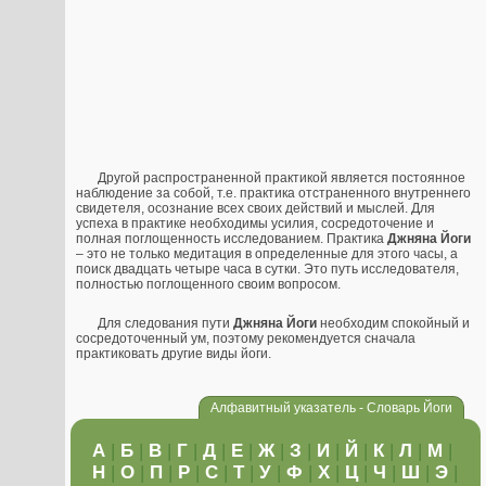
Другой распространенной практикой является постоянное
наблюдение за собой, т.е. практика отстраненного внутреннего
свидетеля, осознание всех своих действий и мыслей. Для
успеха в практике необходимы усилия, сосредоточение и
полная поглощенность исследованием. Практика
Джняна Йоги
– это не только медитация в определенные для этого часы, а
поиск двадцать четыре часа в сутки. Это путь исследователя,
полностью поглощенного своим вопросом.
Для следования пути
Джняна Йоги
необходим спокойный и
сосредоточенный ум, поэтому рекомендуется сначала
практиковать другие виды йоги.
Алфавитный указатель - Словарь Йоги
А
|
Б
|
В
|
Г
|
Д
|
Е
|
Ж
|
З
|
И
|
Й
|
К
|
Л
|
М
|
Н
|
О
|
П
|
Р
|
С
|
Т
|
У
|
Ф
|
Х
|
Ц
|
Ч
|
Ш
|
Э
|