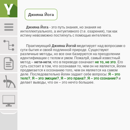
Джняна Йога
Джняна Йога
- это путь знания, но знания не
интеллектуального, а интуитивного (т.е. озарения), так как
истину невозможно постигнуть с помощью интеллекта.
Практикующий
Джняна Йогой
медитирует над вопросами о
сути бытия и своей подлинной природе. Существуют
различные методы, но все они базируются на преодолении
идентификации с телом и умом. Пожалуй, самый известный
метод –
нети-нети
, что в переводе означает
не то, не это
. Его
суть состоит в том, что осознавая то, чем он не является, йогин
продвигается к осознанию того, чем он является на самом
деле. Последовательно йогин задает себе вопросы:
Я – это
тело?
,
Я – это эмоции?
,
Я – это прана?
,
Я – это сознание?
и
делает выводы, что он – это нечто большее.