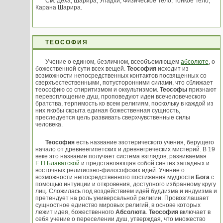
См. Деха; Шарира; Упадхи; Физическое Тело; Тонкое Тело;
Карана Шарира.
ТЕОСОФИЯ
Учение о едином, безличном, всеобъемлющем
абсолюте
, о
божественной сути всех вещей.
Теософия
исходит из
возможности непосредственных контактов посвященных со
сверхъестественными, потусторонними силами, что сближает
теософию со спиритизмом и оккультизмом.
Теософы
признают
перевоплощение душ, проповедуют идеи всечеловеческого
братства, терпимость ко всем религиям, поскольку в каждой из
них якобы скрыта единая божественная сущность,
преследуется цель развивать сверхчувственные силы
человека.
Теософия
есть название эзотерического учения, берущего
начало от древнеегипетских и древнегреческих мистерий. В 19
веке это название получает система взглядов, развиваемая
Е.П.Блаватской
и представляющая собой синтез западных и
восточных религиозно-философских идей. Учение о
возможности непосредственного постижения мудрости
Бога
с
помощью интуиции и откровения, доступного избранному кругу
лиц. Сложилась под воздействием идей буддизма и индуизма и
претендует на роль универсальной религии. Провозглашает
сущностное единство мировых религий, в основе которых
лежит идея, божественного
Абсолюта
.
Теософия
включает в
себя учение о переселении душ, утверждая, что множество