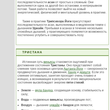
последовательности
асан
от простых к сложным. Они
выполняются одна за другой без остановки, в непрерывном
потоке. Такая работа позволяет выйти на новый
энергетический, физический и ментальный уровень в практике.
Также в практике
Трипсихора Йоги
присутствуют
последовательности асан, выполняемых в медленном темпе с
дыханием
Уджайи
. Пребывая в асанах в течение нескольких
спокойных дыханий, у практикующего появляется возможность
постепенно углубить и совершенствовать позу.
ТРИСТАНА
Истинная суть
виньясы
становится ощутимой при
достижении состояния
Тристаны
. Оно представляет собой
слияние трех основных центров
Аштанга Йоги
— синхронности
продвинутого дыхания и движения,
бандх
и
дришти
. Если это
слияние оптимально, занятия проходят очень плавно и
изящно, а возникающее в результате этого эмоциональное
состояние высвобождает энергию
пяти стихий
:
Земля
—
мула бандха
, создающая основу, стабильность и
силу;
Вода
— подвижные
виньясы
, производящие пот;
Воздух
— дыхание
уджайи
и
бандхи
для легкости;