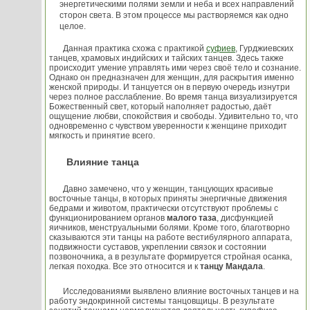
энергетическими полями земли и неба и всех направлений
сторон света. В этом процессе мы растворяемся как одно
целое.
Данная практика схожа с практикой
суфиев
, Гурджиевских
танцев, храмовых индийских и тайских танцев. Здесь также
происходит умение управлять ими через своё тело и сознание.
Однако он предназначен для женщин, для раскрытия именно
женской природы. И танцуется он в первую очередь изнутри
через полное расслабление. Во время танца визуализируется
Божественный свет, который наполняет радостью, даёт
ощущение любви, спокойствия и свободы. Удивительно то, что
одновременно с чувством уверенности к женщине приходит
мягкость и принятие всего.
Влияние танца
Давно замечено, что у женщин, танцующих красивые
восточные танцы, в которых приняты энергичные движения
бедрами и животом, практически отсутствуют проблемы с
функционированием органов
малого таза
, дисфункцией
яичников, менструальными болями. Кроме того, благотворно
сказываются эти танцы на работе вестибулярного аппарата,
подвижности суставов, укреплении связок и состоянии
позвоночника, а в результате формируется стройная осанка,
легкая походка. Все это относится и к
танцу Мандала
.
Исследованиями выявлено влияние восточных танцев и на
работу эндокринной системы танцовщицы. В результате