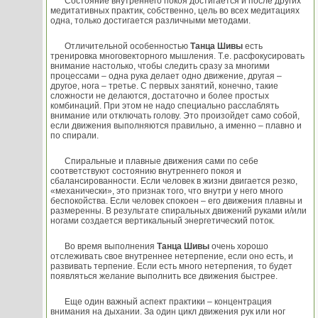
Состояние внутреннего покоя достигается и после других
медитативных практик, собственно, цель во всех медитациях
одна, только достигается различными методами.
Отличительной особенностью
Танца Шивы
есть
тренировка многовекторного мышления. Т.е. расфокусировать
внимание настолько, чтобы следить сразу за многими
процессами – одна рука делает одно движение, другая –
другое, нога – третье. С первых занятий, конечно, такие
сложности не делаются, достаточно и более простых
комбинаций. При этом не надо специально расслаблять
внимание или отключать голову. Это произойдет само собой,
если движения выполняются правильно, а именно – плавно и
по спирали.
Спиральные и плавные движения сами по себе
соответствуют состоянию внутреннего покоя и
сбалансированности. Если человек в жизни двигается резко,
«механически», это признак того, что внутри у него много
беспокойства. Если человек спокоен – его движения плавны и
размеренны. В результате спиральных движений руками и/или
ногами создается вертикальный энергетический поток.
Во время выполнения
Танца Шивы
очень хорошо
отслеживать свое внутреннее нетерпение, если оно есть, и
развивать терпение. Если есть много нетерпения, то будет
появляться желание выполнить все движения быстрее.
Еще один важный аспект практики – концентрация
внимания на дыхании. За один цикл движения рук или ног