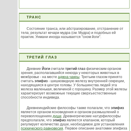
ТРАНС
Состояние транса, или абстрагирование, отстранение от
тела; результат кечари мудра (см. Мудра) и подобных ей
практик. Унмани иногда называется "сном йоги".
ТРЕТИЙ ГЛАЗ
Древние
Йоги
считали
третий глаз
физическим органом
зрения, располагавшийся некогда у некоторых животных в
межбровье - на месте
аджна-чакры
. Третьим глазом принято
считать
эпифиз
- шишковидную железу внутренней секреции,
находящаяся в центре головы. У большинства людей эта
железа маленькая, величиной с горошину. Размер этой железы
характеризует возможные текущие сверхъестественные
способности индивида.
Древнеиндийские философы также полагали, что
эпифиз
является органом ясновидения и органом размышлений о
перевоплощениях
души
. Древнегреческие натурфилософы
предполагали, что
эпифиз
является клапаном, который
регулирует количество души, необходимое для установления
психического равновесия
. Первое описание анатомии эпифиза