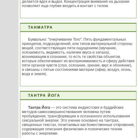
делается вдох и выдох. Концентрация внимания на дыхании
позволяет еще глубже входить в контакт с телом.
ТАНМАТРА
Буквально: "очерчивание Того". Пять фундаментальных
принципов, подразделений, или типов материальной стороны
вещей, соответствующих пяти ощущениям (звучание,
осязаемость, видимость, наличие вкуса и запаха),
возникающим в сознании, то есть те свойства объектов,
которые обеспечивают их воспринимаемость и сферу действия
пяти органов чувств (слух, осязание, зрение, вкус и обоняние),
и связаны с пятью состояниями материи (эфир, воздух, огонь,
вода и земля).
ТАНТРА ЙОГА
Тантра Йога
— это система индуистских и буддийских
методов самосовершенствования человека путем
пробуждения, трансформации и осознанного использования
сексуальной энергии. Это учение основано на тантрах,
священных текстах, почитаемых как божественные откровения,
содержащие описания физических и психических техник
работы с энергиями.