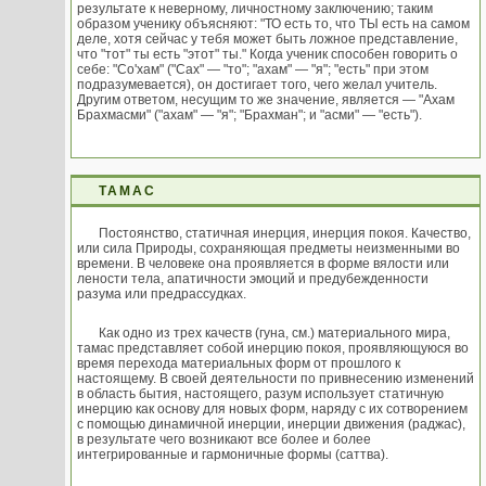
результате к неверному, личностному заключению; таким
образом ученику объясняют: "ТО есть то, что ТЫ есть на самом
деле, хотя сейчас у тебя может быть ложное представление,
что "тот" ты есть "этот" ты." Когда ученик способен говорить о
себе: "Со'хам" ("Сах" — "то"; "ахам" — "я"; "есть" при этом
подразумевается), он достигает того, чего желал учитель.
Другим ответом, несущим то же значение, является — "Ахам
Брахмасми" ("ахам" — "я"; "Брахман"; и "асми" — "есть").
ТАМАС
Постоянство, статичная инерция, инерция покоя. Качество,
или сила Природы, сохраняющая предметы неизменными во
времени. В человеке она проявляется в форме вялости или
лености тела, апатичности эмоций и предубежденности
разума или предрассудках.
Как одно из трех качеств (гуна, см.) материального мира,
тамас представляет собой инерцию покоя, проявляющуюся во
время перехода материальных форм от прошлого к
настоящему. В своей деятельности по привнесению изменений
в область бытия, настоящего, разум использует статичную
инерцию как основу для новых форм, наряду с их сотворением
с помощью динамичной инерции, инерции движения (раджас),
в результате чего возникают все более и более
интегрированные и гармоничные формы (саттва).