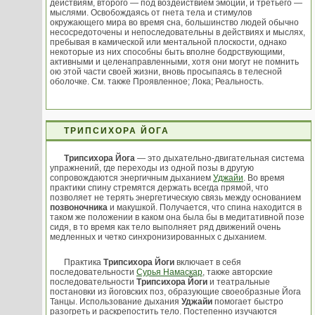
действиям, второго — под воздействием эмоций, и третьего —
мыслями. Освобождаясь от гнета тела и стимулов
окружающего мира во время сна, большинство людей обычно
несосредоточены и непоследовательны в действиях и мыслях,
пребывая в камической или ментальной плоскости, однако
некоторые из них способны быть вполне бодрствующими,
активными и целенаправленными, хотя они могут не помнить
ою этой части своей жизни, вновь просыпаясь в телесной
оболочке. См. также Проявленное; Лока; Реальность.
ТРИПСИХОРА ЙОГА
Трипсихора Йога
— это дыхательно-двигательная система
упражнений, где переходы из одной позы в другую
сопровождаются энергичным дыханием
Уджайи
. Во время
практики спину стремятся держать всегда прямой, что
позволяет не терять энергетическую связь между основанием
позвоночника
и макушкой. Получается, что спина находится в
таком же положении в каком она была бы в медитативной позе
сидя, в то время как тело выполняет ряд движений очень
медленных и четко синхронизированных с дыханием.
Практика
Трипсихора Йоги
включает в себя
последовательности
Сурья Намаскар
, также авторские
последовательности
Трипсихора Йоги
и театральные
постановки из йоговских поз, образующие своеобразные Йога
Танцы. Использование дыхания
Уджайи
помогает быстро
разогреть и раскрепостить тело. Постепенно изучаются