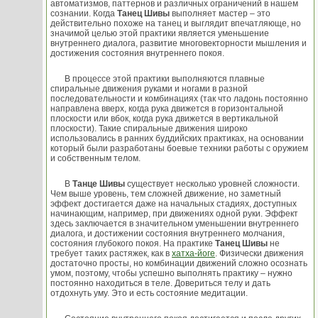
автоматизмов, паттернов и различных ограничений в нашем
сознании. Когда
Танец Шивы
выполняет мастер – это
действительно похоже на танец и выглядит впечатляюще, но
значимой целью этой практики является уменьшение
внутреннего диалога, развитие многовекторности мышления и
достижения состояния внутреннего покоя.
В процессе этой практики выполняются плавные
спиральные движения руками и ногами в разной
последовательности и комбинациях (так что ладонь постоянно
направлена вверх, когда рука движется в горизонтальной
плоскости или вбок, когда рука движется в вертикальной
плоскости). Такие спиральные движения широко
использовались в ранних буддийских практиках, на основании
который были разработаны боевые техники работы с оружием
и собственным телом.
В
Танце Шивы
существует несколько уровней сложности.
Чем выше уровень, тем сложней движение, но заметный
эффект достигается даже на начальных стадиях, доступных
начинающим, например, при движениях одной руки. Эффект
здесь заключается в значительном уменьшении внутреннего
диалога, и достижении состояния внутреннего молчания,
состояния глубокого покоя. На практике
Танец Шивы
не
требует таких растяжек, как в
хатха-йоге
. Физически движения
достаточно просты, но комбинации движений сложно осознать
умом, поэтому, чтобы успешно выполнять практику – нужно
постоянно находиться в теле. Довериться телу и дать
отдохнуть уму. Это и есть состояние медитации.