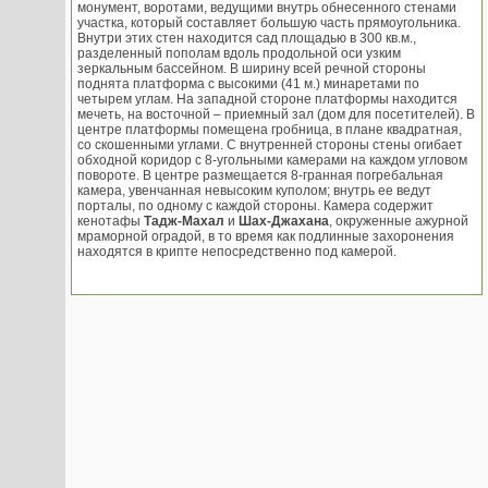
монумент, воротами, ведущими внутрь обнесенного стенами
участка, который составляет большую часть прямоугольника.
Внутри этих стен находится сад площадью в 300 кв.м.,
разделенный пополам вдоль продольной оси узким
зеркальным бассейном. В ширину всей речной стороны
поднята платформа с высокими (41 м.) минаретами по
четырем углам. На западной стороне платформы находится
мечеть, на восточной – приемный зал (дом для посетителей). В
центре платформы помещена гробница, в плане квадратная,
со скошенными углами. С внутренней стороны стены огибает
обходной коридор с 8-угольными камерами на каждом угловом
повороте. В центре размещается 8-гранная погребальная
камера, увенчанная невысоким куполом; внутрь ее ведут
порталы, по одному с каждой стороны. Камера содержит
кенотафы
Тадж-Махал
и
Шах-Джахана
, окруженные ажурной
мраморной оградой, в то время как подлинные захоронения
находятся в крипте непосредственно под камерой.