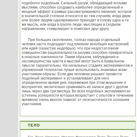
подобного подобным. Сильный разум, обладающий ясными
мыслями, способен создавать наиболее определенный и
мощный эффект в рамках рассматриваемого явления, которое
в значительной степени относится ко тем случаям, когда двум
или более людям одновременно приходит в голову одна и та
же мысль, или когда в группе люди, мыслящие в сходном
направлении, стимулируют и помогают друг другу.
При больших скоплениях, толпах народа отдельный
человек часто подпадает под влияние всеобщих настроений
или идей (зачастую недобрых), что при недостаточном
совершенстве рациональности разума способно превратиться
в опасные наклонности. Таким образом, заблуждения и
несовершенства чувств и мыслей могут быть в буквальном
смысле заразительны. На начальных стадиях экспериментов и
упражнений телепатии лучше использовать знакомые всем
участникам образы. Если два человека решают провести
подобный эксперимент и устанавливают для него
определенное время дня, перемежая при этом внушение и
восприятия, желательно сравнивать их записи друг с другом
лишь через два-три месяца. Во всех подобных экспериментах
(степень успешности которых возрастает с опытом и течением
времени) очень многое зависит от неэгоистичности сознания
участников.
ТЕЛО