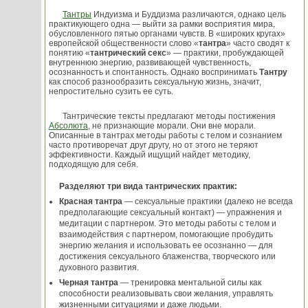
Тантры
Индуизма и Буддизма различаются, однако цель
практикующего одна — выйти за рамки восприятия мира,
обусловленного пятью органами чувств. В «широких кругах»
европейской общественности слово «
тантра
» часто сводят к
понятию «
тантрический секс
» — практики, пробуждающей
внутреннюю энергию, развивающей чувственность,
осознанность и спонтанность. Однако воспринимать
Тантру
как способ разнообразить сексуальную жизнь, значит,
непростительно сузить ее суть.
Тантрические тексты предлагают методы постижения
Абсолюта
, не признающие морали. Они вне морали.
Описанные в тантрах методы работы с телом и сознанием
часто противоречат друг другу, но от этого не теряют
эффективности. Каждый ищущий найдет методику,
подходящую для себя.
Разделяют три вида тантрических практик:
Красная тантра
— сексуальные практики (далеко не всегда
предполагающие сексуальный контакт) — упражнения и
медитации с партнером. Это методы работы с телом и
взаимодействия с партнером, помогающие пробудить
энергию желания и использовать ее осознанно — для
достижения сексуального блаженства, творческого или
духовного развития.
Черная тантра
— тренировка ментальной силы как
способности реализовывать свои желания, управлять
жизненными ситуациями и даже людьми.