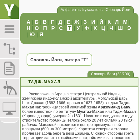
Алфавитный указатель - Словарь Йоги
А
|
Б
|
В
|
Г
|
Д
|
Е
|
Ж
|
З
|
И
|
Й
|
К
|
Л
|
М
|
Н
|
О
|
П
|
Р
|
С
|
Т
|
У
|
Ф
|
Х
|
Ц
|
Ч
|
Ш
|
Э
|
Ю
|
Я
Словарь Йоги, литера "Т"
Словарь йоги (33/700)
ТАДЖ-МАХАЛ
Расположен в Агре, на севере Центральной Индии,
жемчужина индо-исламской архитектуры. Могольский царь
Шах-Джахан (1592-1666, правил в 1627-1658) воздвиг
Тадж-
Махал
как гробницу своей любимой жены
Арджуманд Бану
,
более известной по ее титулу
Мумтаз-Махал
или
Тадж-Махал
(Корона дворца), умершей в 1631. Начатое в следующем году
строительство гробницы велось около 20 лет силами 20 тысяч
рабочих. Мавзолей находится в центре прямоугольной
площадки (600 на 300 метров). Короткая северная сторона
пролегает вдоль берега реки Джамна. С южной стороны треть
территории занята хозяйскими постройками и завершается