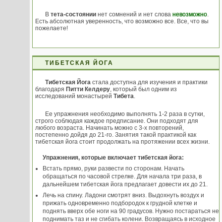
В
тета-состоянии
нет сомнений и нет слова
невозможно
.
Есть абсолютная уверенность, что возможно все. Все, что вы
пожелаете!
ТИБЕТСКАЯ ЙОГА
Тибетская Йога
стала доступна для изучения и практики
благодаря
Питти Келдеру
, который был одним из
исследований монастырей
Тибета
.
Ее упражнения необходимо выполнять 1-2 раза в сутки,
строго соблюдая каждое предписание. Они подходят для
любого возраста. Начинать можно с 3-х повторений,
постепенно дойдя до 21-го. Занятия такой практикой как
тибетская йога стоит продолжать на протяжении всех жизни.
Упражнения, которые включает тибетская йога:
Встать прямо, руки развести по сторонам. Начать
обращаться по часовой стрелке. Для начала три раза, в
дальнейшем тибетская йога предлагает довести их до 21.
Лечь на спину. Ладони смотрят вниз. Выдохнуть воздух и
прижать одновременно подбородок к грудной клетке и
поднять вверх обе ноги на 90 градусов. Нужно постараться не
поднимать таз и не сгибать колени. Возвращаясь в исходное