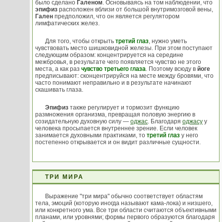
было сделано
Галеном
. Основываясь на том наблюдении, что
эпифиз
расположен вблизи от большой внутримозговой вены,
Гален
предположил, что он является регулятором
лимфатических желез.
Для того, чтобы открыть
третий глаз
, нужно уметь
чувствовать место шишковидной железы. При этом поступают
следующим образом: концентрируется на середине
межбровья, в результате чего появляется чувство не этого
места, а как раз
чувство третьего глаза
. Поэтому всюду в
йоге
предписывают: сконцентрируйся на месте между бровями, что
часто понимают неправильно и в результате начинают
скашивать глаза.
Эпифиз
также регулирует и тормозит функцию
размножения организма, превращая половую энергию в
созидательную духовную силу —
оджас
. Благодаря
оджасу
у
человека просыпается внутреннее зрение. Если человек
занимается духовными практиками, то
третий глаз
у него
постепенно открывается и он видит различные сущности.
ТРИ МИРА
Выражение "три мира" обычно соответствует областям
тела, эмоций (которую иногда называют кама-лока) и низшего,
или конкретного ума. Все три области считаются объективными
планами, или уровнями; формы первого образуются благодаря