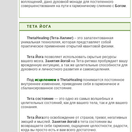
воплощений, дано духовной монаде для постепенного
совершенствования на пути к гармоничному слиянию с
Богом
.
ТЕТА ЙОГА
ТhetaHealing
(Тета-Хилинг)
– это запатентованная
уникальная технология, которая представляет собой
практическое применение открытий квантовой физики.
Тета Йога
позволяет использовать скрытые ресурсы
вашего мозга.
Занятия йогой
на Тета-ритмах пробуждает вашу
врожденную интуицию, а так же целительные способности для
духовного и личностного развития и самоисцеления.
Под
исцелением
в
ThetaHealing
понимается постоянное
внутреннее изменение, приведение себя в гармоничное и
сбалансированное состояние.
Тета состояние
— это одно из самых волшебных и
целительных состояний, как для вашего тела, так и для вашего
сознания.
Тета Йога
это освобождение от страхов, тревог, негативных
эмоций и мыслей.
Занятия йогой
в тета состоянии вы
возвращаете себе гармонию, ощущение целостности, радости,
когда вы просто есть и вам всего достаточно.