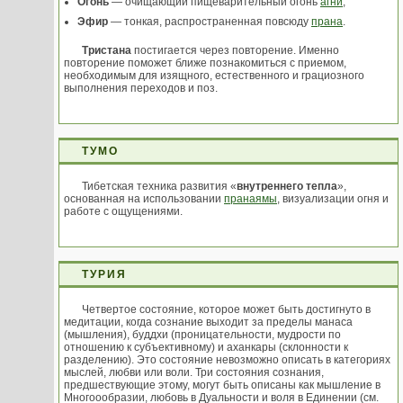
Огонь
— очищающий пищеварительный огонь
агни
;
Эфир
— тонкая, распространенная повсюду
прана
.
Тристана
постигается через повторение. Именно
повторение поможет ближе познакомиться с приемом,
необходимым для изящного, естественного и грациозного
выполнения переходов и поз.
ТУМО
Тибетская техника развития «
внутреннего тепла
»,
основанная на использовании
пранаямы
, визуализации огня и
работе с ощущениями.
ТУРИЯ
Четвертое состояние, которое может быть достигнуто в
медитации, когда сознание выходит за пределы манаса
(мышления), буддхи (проницательности, мудрости по
отношению к субъективному) и аханкары (склонности к
разделению). Это состояние невозможно описать в категориях
мыслей, любви или воли. Три состояния сознания,
предшествующие этому, могут быть описаны как мышление в
Многоообразии, любовь в Дуальности и воля в Единении (см.