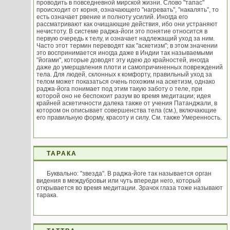
проводить в повседневной мирской жизни. Слово "тапас"
происходит от корня, означающего "нагревать", "накалять", то
есть означает рвение и полноту усилий. Иногда его
рассматривают как очищающие действия, ибо они устраняют
нечистоту. В системе раджа-йоги это понятие относится в
первую очередь к телу, и означает надлежащий уход за ним.
Часто этот термин переводят как "аскетизм"; в этом значении
это воспринимается иногда даже в Индии так называемыми
"йогами", которые доводят эту идею до крайностей, иногда
даже до умерщвления плоти и самопричиненных повреждений
тела. Для людей, склонных к комфорту, правильный уход за
телом может показаться очень похожим на аскетизм, однако
раджа-йога понимает под этим такую заботу о теле, при
которой оно не беспокоит разум во время медитации; идея
крайней аскетичности далека также от учения Патанджали, в
котором он описывает совершенства тела (см.), включающие
его правильную форму, красоту и силу. См. также Умеренность.
ТАРАКА
Буквально: "звезда". В раджа-йоге так называется орган
видения в междубровьи или чуть впереди него, который
открывается во время медитации. Зрачок глаза тоже называют
тарака.