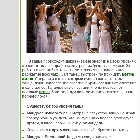
В танце происходит выравнивание энергии на всех уровнях
женского тела, проработка внутренних блоков и зажимов. Это
работа с женской сутью и всеми женскими проявлениями,
раскрытие всех
чакр
. Сам танец выстроен по принципу
цветка
жизни
. Спирали и волны, которые исполняются во время
танца, дают направление энергии, а круги соединяют движения
в одно целое. Танцевальные позиции иногда повторяют
сложные
асаны
йоги
, чередуя динамические движения и позы
полного покоя.
Существуют три уровня танца:
Мандала нашего тела
. Смотря на структуру наших центров
сверху, можно увидеть, что контуры чакр пересекутся друг с
другом, и виден сложный рисунок мандалы.
Когда стоим
в кругу женщин
, который образует мандалу.
Мандала Вселенной
. Когда мы соединяемся с