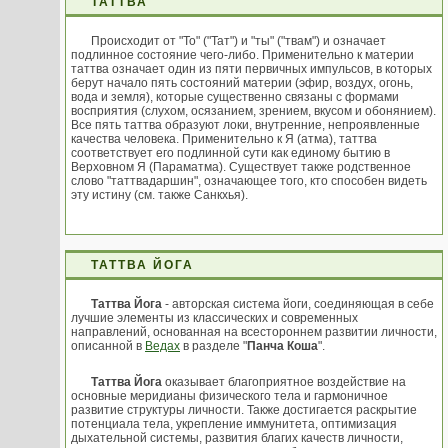
ТАТТВА
Происходит от "То" ("Тат") и "ты" ("твам") и означает
подлинное состояние чего-либо. Применительно к материи
таттва означает один из пяти первичных импульсов, в которых
берут начало пять состояний материи (эфир, воздух, огонь,
вода и земля), которые существенно связаны с формами
восприятия (слухом, осязанием, зрением, вкусом и обонянием).
Все пять таттва образуют локи, внутренние, непроявленные
качества человека. Применительно к Я (атма), таттва
соответствует его подлинной сути как единому бытию в
Верховном Я (Параматма). Существует также родственное
слово "таттвадаршин", означающее того, кто способен видеть
эту истину (см. также Санкхья).
ТАТТВА ЙОГА
Таттва Йога
- авторская система йоги, соединяющая в себе
лучшие элементы из классических и современных
направлений, основанная на всестороннем развитии личности,
описанной в
Ведах
в разделе "
Панча Коша
".
Таттва Йога
оказывает благоприятное воздействие на
основные меридианы физического тела и гармоничное
развитие структуры личности. Также достигается раскрытие
потенциала тела, укрепление иммунитета, оптимизация
дыхательной системы, развития благих качеств личности,