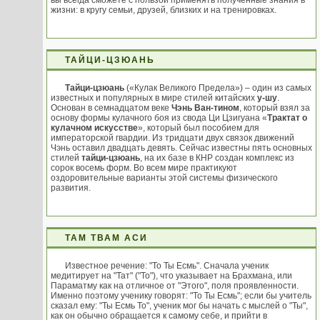
вы всегда сможете с пользой применять полученные знания в
жизни: в кругу семьи, друзей, близких и на тренировках.
ТАЙЦИ-ЦЗЮАНЬ
Тайци-цзюань
(«Кулак Великого Предела») – один из самых
известных и популярных в мире стилей китайских
у-шу
.
Основан в семнадцатом веке
Чэнь Ван-тином
, который взял за
основу формы кулачного боя из свода Ци Цзигуана «
Трактат о
кулачном искусстве
», который был пособием для
императорской гвардии. Из тридцати двух связок движений
Чэнь оставил двадцать девять. Сейчас известны пять основных
стилей
тайци-цзюань
, на их базе в КНР создан комплекс из
сорок восемь форм. Во всем мире практикуют
оздоровительные варианты этой системы физического
развития.
ТАМ ТВАМ АСИ
Известное речение: "То Ты Есмь". Сначала ученик
медитирует на "Тат" ("То"), что указывает на Брахмана, или
Параматму как на отличное от "Этого", поля проявленности.
Именно поэтому ученику говорят: "То Ты Есмь"; если бы учитель
сказал ему: "Ты Есмь То", ученик мог бы начать с мыслей о "Ты",
как он обычно обращается к самому себе, и прийти в