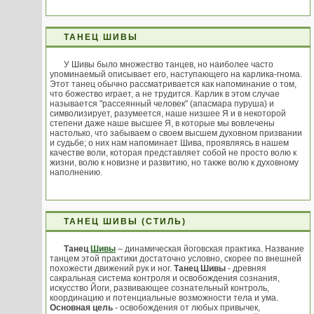
ТАНЕЦ ШИВЫ
У Шивы было множество танцев, но наиболее часто
упоминаемый описывает его, наступающего на карлика-гнома.
Этот танец обычно рассматривается как напоминание о том,
что божество играет, а не трудится. Карлик в этом случае
называется "рассеянный человек" (апасмара пуруша) и
символизирует, разумеется, наше низшее Я и в некоторой
степени даже наше высшее Я, в которые мы вовлечены
настолько, что забываем о своем высшем духовном призвании
и судьбе; о них нам напоминает Шива, проявляясь в нашем
качестве воли, которая представляет собой не просто волю к
жизни, волю к новизне и развитию, но также волю к духовному
наполнению.
ТАНЕЦ ШИВЫ (СТИЛЬ)
Танец
Шивы
– динамическая йоговская практика. Название
танцем этой практики достаточно условно, скорее по внешней
похожести движений рук и ног.
Танец Шивы
- древняя
сакральная система контроля и освобождения сознания,
искусство Йоги, развивающее сознательный контроль,
координацию и потенциальные возможности тела и ума.
Основная цель
- освобождения от любых привычек,