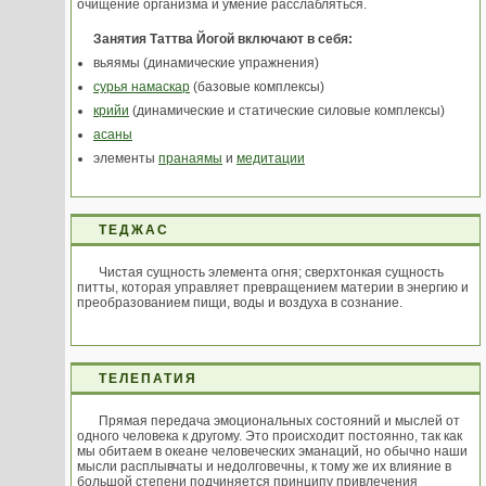
очищение организма и умение расслабляться.
Занятия Таттва Йогой включают в себя:
вьяямы (динамические упражнения)
сурья намаскар
(базовые комплексы)
крийи
(динамические и статические силовые комплексы)
асаны
элементы
пранаямы
и
медитации
ТЕДЖАС
Чистая сущность элемента огня; сверхтонкая сущность
питты, которая управляет превращением материи в энергию и
преобразованием пищи, воды и воздуха в сознание.
ТЕЛЕПАТИЯ
Прямая передача эмоциональных состояний и мыслей от
одного человека к другому. Это происходит постоянно, так как
мы обитаем в океане человеческих эманаций, но обычно наши
мысли расплывчаты и недолговечны, к тому же их влияние в
большой степени подчиняется принципу привлечения