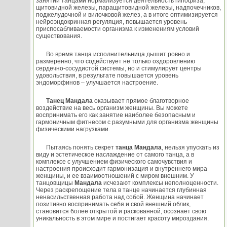
занятий танцами нормализуется деятельность гипофиза,
щитовидной железы, паращитовидной железы, надпочечников,
поджелудочной и вилочковой желез, а в итоге оптимизируется
нейроэндокринная регуляция, повышается уровень
приспосабливаемости организма к изменениям условий
существования.
Во время танца исполнительница дышит ровно и
размеренно, что содействует не только оздоровлению
сердечно-сосудистой системы, но и стимулирует центры
удовольствия, в результате повышается уровень
эндоморфинов – улучшается настроение.
Танец Мандала
оказывает прямое благотворное
воздействие на весь организм женщины. Вы можете
воспринимать его как занятие наиболее безопасным и
гармоничным фитнесом с разумными для организма женщины
физическими нагрузками.
Пытаясь понять секрет
танца Мандала
, нельзя упускать из
виду и эстетическое наслаждение от самого танца, а в
комплексе с улучшением физического самочувствия и
настроения происходит гармонизация и внутреннего мира
женщины, и ее взаимоотношений с миром внешним. У
танцовщицы
Мандала
исчезают комплексы неполноценности.
Через раскрепощение тела в танце начинается глубинная
ненасильственная работа над собой. Женщина начинает
позитивно воспринимать себя и свой внешний облик,
становится более открытой и раскованной, осознает свою
уникальность в этом мире и постигает красоту мироздания.