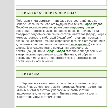
ТИБЕТСКАЯ КНИГА МЕРТВЫХ
Тибетская книга мертвых - наиболее распространённое на
Западе название тибетского буддийского текста
Бардо Тходол
.
Пособие восьмого века по прохождению
промежуточных
состояний, в которые душа попадает после оставления тела.
Содержит подробное описание состояний-этапов (бардо), через
которые, согласно тибетской буддийской традиции, проходит
сознание человека начиная с процесса физического умирания и
до момента следующего воплощения (
реинкарнации
) в новой
форме. Для каждого этапа приводятся специальные
рекомендации. Книга
Бардо Тходол
связана с определёнными
тантрическими практиками школы
Ньингма
, её образы и
ассоциации могут быть непонятны без соответствующего
посвящения и объяснений.
ТИТИКША
Терпеливая выносливость, спокойное приятие текущих
условий кармы без какого-либо противодействия, так что при
любых обстоятельствах у человека не возникает ни
недовольства, ни нетерпения. Титикша относится к шести
Обретениям (см. Шатсампатти).