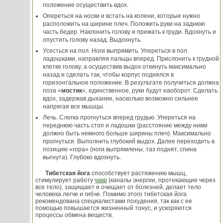
положение осуществить вдох.
Опереться на носки и встать на колени, которые нужно
расположить на ширине плеч. Положить руки на заднюю
часть бедер. Наклонить голову и прижать к груди. Вдохнуть и
опустить голову назад. Выдохнуть.
Усесться на пол. Ноги выпрямить. Упереться в пол
ладошками, направляя пальцы вперед. Прислонить к грудной
клетке голову, а осуществив выдох откинуть максимально
назад и сделать так, чтобы корпус поднялся в
горизонтальное положение. В результате получиться должна
поза «
мостик
», единственное, руки будут наоборот. Сделать
вдох, задержав дыхание, насколько возможно сильнее
напрягая все мышцы.
Лечь. Слегка прогнуться вперед грудью. Упереться на
переднюю часть стоп и ладошки (расстояние между ними
должно быть немного больше ширины плеч). Максимально
прогнуться. Выполнить глубокий выдох. Далее переходить в
позицию «гора» (ноги выпрямлены, таз поднят, спина
выгнута). Глубоко вдохнуть.
Тибетская йога
способствует растяжению мышц,
стимулирует работу
чакр
(каналы энергии, протекающие через
все тело), защищает и очищает от болезней, делает тело
человека легче и гибче. Помимо этого тибетская йога
рекомендована специалистами похудения, так как с ее
помощью повышается жизненный тонус, и ускоряются
процессы обмена веществ.