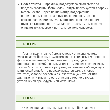
Белая тантра
— практика, подразумевающая выход за
пределы желаний. Йога Белой Тантры практикуется в парах и
в сообществе. Через пение мантр, поддержание
определенных поз тела и рук, общение достигается
синхронизация индивидуального поля энергии с полем
группы и Бесконечности. Созданная таким путем энергия
очищает физическое и ментальное тело человека.
ТАНТРЫ
Группа трактатов по йоге, в которых описаны методы,
близкие лайя-йоге (см.). Система тантры содержит множество
формул поклонения божествам — которые, однако,
представляют собой лишь символы, — и использования их сил;
таким образом, это некие ритуалы, механически обладающие
магической силой, что подразумевается самим словом
"тантра", которое дословно означает ткацкий станок или
длинные нити в нем, то есть описание жесткого курса,
устоявшейся процедуры, или механизма.
ТАПАС
Один из обрядов (см. Нияма), которые йогу следует