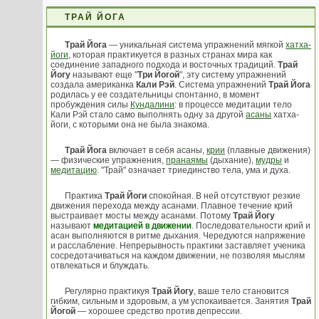
ТРАЙ ЙОГА
Трай Йога
— уникальная система упражнений мягкой
хатха-
йоги
, которая практикуется в разных странах мира как
соединение западного подхода и восточных традиций.
Трай
Йогу
называют еще "
Три Йогой
", эту систему упражнений
создала американка
Кали Рэй
. Система упражнений
Трай Йога
родилась у ее создательницы спонтанно, в момент
пробуждения силы
Кундалини
: в процессе медитации тело
Кали Рэй стало само выполнять одну за другой
асаны
хатха-
йоги, с которыми она не была знакома.
Трай Йога
включает в себя асаны,
крии
(плавные движения)
— физические упражнения,
пранаямы
(дыхание),
мудры
и
медитацию
. "Трай" означает триединство тела, ума и духа.
Практика
Трай Йоги
спокойная. В ней отсутствуют резкие
движения перехода между асанами. Плавное течение крий
выстраивает мосты между асанами. Потому
Трай Йогу
называют
медитацией в движении
. Последовательности крий и
асан выполняются в ритме дыхания. Чередуются напряжение
и расслабление. Непрерывность практики заставляет ученика
сосредотачиваться на каждом движении, не позволяя мыслям
отвлекаться и блуждать.
Регулярно практикуя
Трай Йогу
, ваше тело становится
гибким, сильным и здоровым, а ум успокаивается. Занятия
Трай
Йогой
— хорошее средство против депрессии.