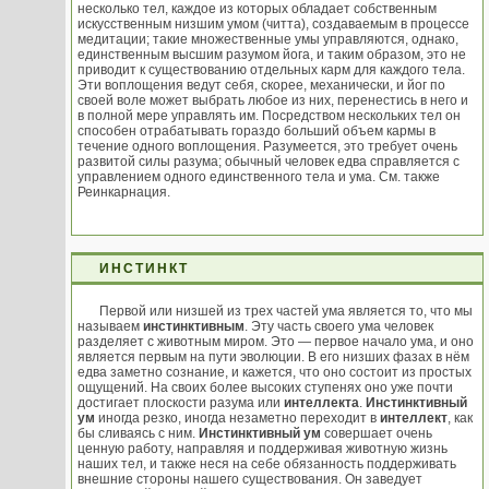
несколько тел, каждое из которых обладает собственным
искусственным низшим умом (читта), создаваемым в процессе
медитации; такие множественные умы управляются, однако,
единственным высшим разумом йога, и таким образом, это не
приводит к существованию отдельных карм для каждого тела.
Эти воплощения ведут себя, скорее, механически, и йог по
своей воле может выбрать любое из них, перенестись в него и
в полной мере управлять им. Посредством нескольких тел он
способен отрабатывать гораздо больший объем кармы в
течение одного воплощения. Разумеется, это требует очень
развитой силы разума; обычный человек едва справляется с
управлением одного единственного тела и ума. См. также
Реинкарнация.
ИНСТИНКТ
Первой или низшей из трех частей ума является то, что мы
называем
инстинктивным
. Эту часть своего ума человек
разделяет с животным миром. Это — первое начало ума, и оно
является первым на пути эволюции. В его низших фазах в нём
едва заметно сознание, и кажется, что оно состоит из простых
ощущений. На своих более высоких ступенях оно уже почти
достигает плоскости разума или
интеллекта
.
Инстинктивный
ум
иногда резко, иногда незаметно переходит в
интеллект
, как
бы сливаясь с ним.
Инстинктивный ум
совершает очень
ценную работу, направляя и поддерживая животную жизнь
наших тел, и также неся на себе обязанность поддерживать
внешние стороны нашего существования. Он заведует