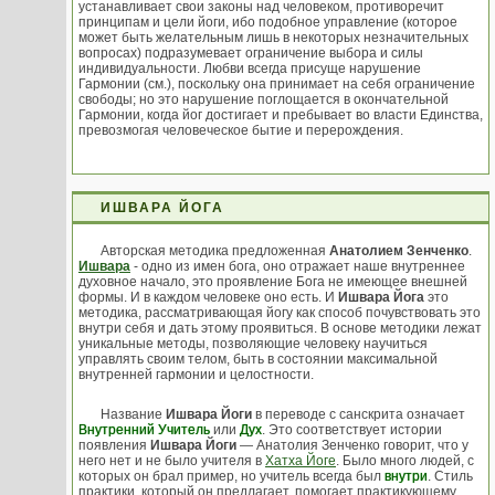
устанавливает свои законы над человеком, противоречит
принципам и цели йоги, ибо подобное управление (которое
может быть желательным лишь в некоторых незначительных
вопросах) подразумевает ограничение выбора и силы
индивидуальности. Любви всегда присуще нарушение
Гармонии (см.), поскольку она принимает на себя ограничение
свободы; но это нарушение поглощается в окончательной
Гармонии, когда йог достигает и пребывает во власти Единства,
превозмогая человеческое бытие и перерождения.
ИШВАРА ЙОГА
Авторская методика предложенная
Анатолием Зенченко
.
Ишвара
- одно из имен бога, оно отражает наше внутреннее
духовное начало, это проявление Бога не имеющее внешней
формы. И в каждом человеке оно есть. И
Ишвара Йога
это
методика, рассматривающая йогу как способ почувствовать это
внутри себя и дать этому проявиться. В основе методики лежат
уникальные методы, позволяющие человеку научиться
управлять своим телом, быть в состоянии максимальной
внутренней гармонии и целостности.
Название
Ишвара Йоги
в переводе с санскрита означает
Внутренний Учитель
или
Дух
. Это соответствует истории
появления
Ишвара Йоги
— Анатолия Зенченко говорит, что у
него нет и не было учителя в
Хатха Йоге
. Было много людей, с
которых он брал пример, но учитель всегда был
внутри
. Стиль
практики, который он предлагает, помогает практикующему