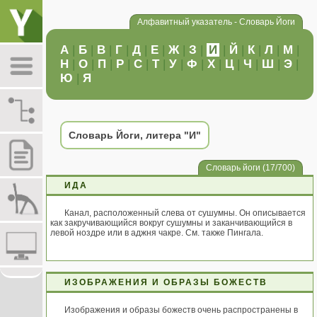
Алфавитный указатель - Словарь Йоги
А
|
Б
|
В
|
Г
|
Д
|
Е
|
Ж
|
З
|
И
|
Й
|
К
|
Л
|
М
|
Н
|
О
|
П
|
Р
|
С
|
Т
|
У
|
Ф
|
Х
|
Ц
|
Ч
|
Ш
|
Э
|
Ю
|
Я
Словарь Йоги, литера "И"
Словарь йоги (17/700)
ИДА
Канал, расположенный слева от сушумны. Он описывается
как закручивающийся вокруг сушумны и заканчивающийся в
левой ноздре или в аджня чакре. См. также Пингала.
ИЗОБРАЖЕНИЯ И ОБРАЗЫ БОЖЕСТВ
Изображения и образы божеств очень распространены в