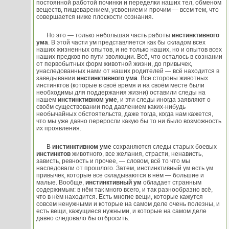
постоянной работой починки и переделки наших тел, обменом
веществ, пищеварением, усвоением и прочим — всем тем, что
совершается ниже плоскости сознания.
Но это — только небольшая часть работы
инстинктивного
ума
. В этой части ум представляется как бы складом всех
наших жизненных опытов, и не только наших, но и опытов всех
наших предков по пути эволюции. Всё, что осталось в сознании
от первобытных форм животной жизни, до привычек,
унаследованных нами от наших родителей — всё находится в
заведывании
инстинктивного ума
. Все стороны животных
инстинктов (которые в своё время и на своём месте были
необходимы для поддержания жизни) оставили следы на
нашем
инстинктивном уме
, и эти следы иногда заявляют о
своём существовании под давлением каких-нибудь
необычайных обстоятельств, даже тогда, когда нам кажется,
что мы уже давно переросли какую бы то ни было возможность
их проявления.
В
инстинктивном уме
сохраняются следы старых боевых
инстинктов
животного, все желания, страсти, ненависть,
зависть, ревность и прочее, — словом, всё то что мы
наследовали от прошлого. Затем, инстинктивный ум есть ум
привычек, которые все складываются в нём — большие и
малые. Вообще,
инстинктивный ум
обладает странным
содержимым: в нём так много всего, и так разнообразно всё,
что в нём находится. Есть многие вещи, которые кажутся
совсем ненужными и которые на самом деле очень полезны, и
есть вещи, кажущиеся нужными, и которые на самом деле
давно следовало бы отбросить.