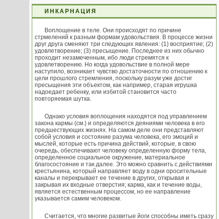
ИНКАРНАЦИЯ
Воплощение в теле. Они происходят по причине
стрмелений к разным формам удовольствия. В процессе жизни
друг друга сменяют три следующих явления: (1) восприятие; (2)
удовлетворение; (3) пресыщение. Последнее из них обычно
проходит незамеченным, ибо люди стремятся к
удовлетворению. Но когда удовольствие в полной мере
наступило, возникает чувство достаточности по отношению к
цели прошлого стремления, поскольку разум уже достиг
пресыщения эти объектом, как например, старая игрушка
надоедает ребенку, или избитой становится часто
повторяемая шутка.
Однако условия воплощения находятся под управлением
закона кармы (см.) и определяются деяниями человека в его
предшествующих жизнях. На самом деле они представляют
собой условия и состояние разума человека, его эмоций и
мыслей, которые есть причина действий, которые, в свою
очередь, обеспечивают человеку определенную форму тела,
определенное социальное окружение, материальное
благосостояние и так далее. Это можно сравнить с действиями
крестьянина, который направляет воду в одни оросительные
каналы и перекрывает ее течение в других, открывая и
закрывая их входные отверстия; карма, как и течение воды,
является естественным процессом, но ее направление
указывается самим человеком.
Считается, что многие развитые йоги способны иметь сразу