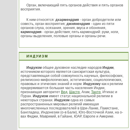
Орган, включающий пять органов действия и пять органов
восприятия.
К ним относятся:
дхармендрия
- орган добродетели или
совесть, орган восприятия;
джнянендрия
- один из пяти
органов слуха, осязания, зрения, вкуса и обоняния,
кармендрия
- орган действия; пять кармендрий: руки, ноги,
органы выделения, половые органы и органы речи.
ИНДУИЗМ
Индуизм
общее духовное наследие народов
Индии
,
источником которого является санскритская культура,
представляющая собой совокупность научных, философских,
религиозно-мифологических, эстетических, социологических,
правовых и этических знаний и норм.
Индуизму
как к религии
придерживается большая часть населения Индии,
признающая авторитет
Вед
,
Шастр
, Агам,
Тантр
, Итихас и
Пуран.
Индуизм
имеет статус национальной религии в
некоторых странах.
Индуизм
одна из самых
распространенных мировых религий имеющая
многочисленных последователей в Шри-Ланке, Пакистане,
Бангладеш, Индонезии (о-в Бали), Юго-Восточной Азии, на о-
вах Фиджи, Маврикий, в Гайане, ЮАР, Европе и Америке.