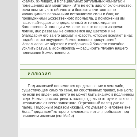
храмах, жилищах, и в специальных ритуальных комнатах и
помещениях для медитации. Это не есть идолопоклоничество,
если помнить, что обычно эти божества считаются не
являющимися первичными источниками силы и благ, но
проводниками Божественного промысла. В поклонении им
часто наблюдается определенный оттенок ожидания
божественной помощи и милости, но это не противоречит
логике, ибо разве мы не склоняемся над цветком и не
благодарим его за его аромат и красоту, которые вселяют в нас
подобные же ощущения божественного присутствия?
Использование образов и изображений божеств способно
усилить разум, а их символика — расширить глубину нашего
понимания Божественного.
ИЛЛЮЗИЯ
Под иллюзией понимается представление о чем-либо,
существующем само по себе, на собственных правах, вне Бога;
но если не виден Бог, ничто не может быть видимо в подлинном
виде. Нельзя рассматривать палец отдельно от руки или хвост
независимо от всего животного. Отрезанный палец уже не
палец. Подобным образом каждый, кто думает о человеке вне
Бога, "придатком" которого человек является, пребывает под
влиянием иллюзии (см. Майя).