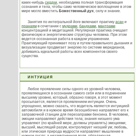
каких-нибудь
сиддхи
, необходима полная трансформация
сознания и тела, чтобы само человеческое воплощение в этом
мире могло вместить
Божественный дух
, силу и знание.
Занятия по интегральной йоге включают практику
асан
и
пранаям
в сочетании с
мудрами
,
бандхами
,
мантрами
концентрацией и медитацией. Регулярная практика очищает
физическую и энергетические структуры человека. При этом
ведется осознанная работа в каждом упражнении.
Практикующий принимает позу и путем правильного дыхания и
визуализации продвигает энергию по системе меридианов,
добиваясь идеальной работы всех компонентов своего
существа.
ИНТУИЦИЯ
Любое проявление силы одного из уровней человека,
проявляющееся в осознании самого себя или в подчинении
высшему уровню, который, образно говоря, в этот момент
просыпается, является проявлением интуиции. Очень
упрощенно, можно сказать, что водитель является интуицией
автомобиля и в нужное время безошибочно направляет его к
заправочной станции для перезаправки бензина. В человеке,
эмоции направляют действия тела; знания низшего ума
управляют (по крайней мере, должны управлять) эмоциями;
высший, мыслящий разум, контролирует низший ум; любовь,
или этическая природа мудрости направляет мышление в
нужное русло; а незамутненная воля, обладающая