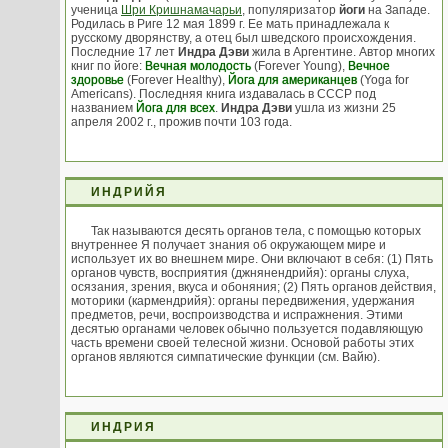
ученица
Шри Кришнамачарьи
, популяризатор
йоги
на Западе.
Родилась в Риге 12 мая 1899 г. Ее мать принадлежала к
русскому дворянству, а отец был шведского происхождения.
Последние 17 лет
Индра Дэви
жила в Аргентине. Автор многих
книг по йоге:
Вечная молодость
(Forever Young),
Вечное
здоровье
(Forever Healthy),
Йога для американцев
(Yoga for
Americans). Последняя книга издавалась в СССР под
названием
Йога для всех
.
Индра Дэви
ушла из жизни 25
апреля 2002 г., прожив почти 103 года.
ИНДРИЙЯ
Так называются десять органов тела, с помощью которых
внутреннее Я получает знания об окружающем мире и
использует их во внешнем мире. Они включают в себя: (1) Пять
органов чувств, восприятия (джнянендрийя): органы слуха,
осязания, зрения, вкуса и обоняния; (2) Пять органов действия,
моторики (кармендрийя): органы передвижения, удержания
предметов, речи, воспроизводства и испражнения. Этими
десятью органами человек обычно пользуется подавляющую
часть времени своей телесной жизни. Основой работы этих
органов являются симпатические функции (см. Вайю).
ИНДРИЯ