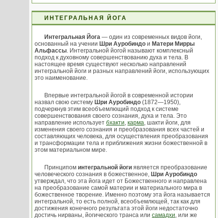
ИНТЕГРАЛЬНАЯ ЙОГА
Интегральная Йога
— один из современных видов йоги,
основанный на учении
Шри Ауробиндо
и
Матери Мирры
Альфассы
. Интегральной йогой называют комплексный
подход к духовному совершенствованию духа и тела. В
настоящее время существуют несколько направлений
интегральной йоги и разных направлений йоги, использующих
это наименование.
Впервые интегральной йогой в современной истории
назвал свою систему
Шри Ауробиндо
(1872—1950),
подчеркнув этим всеобъемлющий подход к системе
совершенствования своего сознания, духа и тела. Это
направление использует
бхакти
,
карма
, шакти йоги, для
изменения своего сознания и преобразования всех частей и
составляющих человека, для осуществления преобразования
и трансформации тела и приближения жизни божественной в
этом материальном мире.
Принципом
интегральной йоги
является преобразование
человеческого сознания в божественное,
Шри Ауробиндо
утверждал, что эта йога идет от Божественного и направлена
на преобразование самой материи и материального мира в
божественное творение. Именно поэтому эта йога называется
интегральной, то есть полной, всеобъемлющей, так как для
достижения конечного результата этой йоги недостаточно
достичь нирваны, йогического транса или
самадхи
, или же