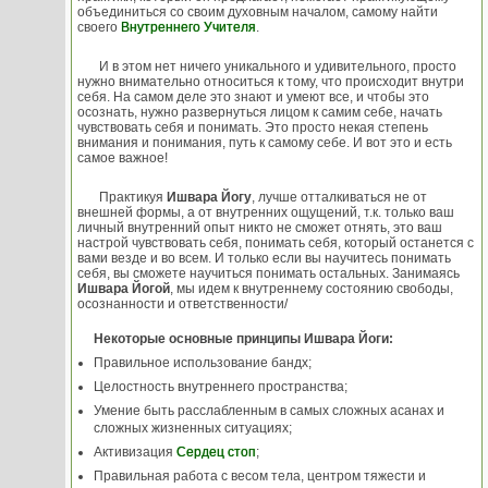
объединиться со своим духовным началом, самому найти
своего
Внутреннего Учителя
.
И в этом нет ничего уникального и удивительного, просто
нужно внимательно относиться к тому, что происходит внутри
себя. На самом деле это знают и умеют все, и чтобы это
осознать, нужно развернуться лицом к самим себе, начать
чувствовать себя и понимать. Это просто некая степень
внимания и понимания, путь к самому себе. И вот это и есть
самое важное!
Практикуя
Ишвара Йогу
, лучше отталкиваться не от
внешней формы, а от внутренних ощущений, т.к. только ваш
личный внутренний опыт никто не сможет отнять, это ваш
настрой чувствовать себя, понимать себя, который останется с
вами везде и во всем. И только если вы научитесь понимать
себя, вы сможете научиться понимать остальных. Занимаясь
Ишвара Йогой
, мы идем к внутреннему состоянию свободы,
осознанности и ответственности/
Некоторые основные принципы Ишвара Йоги:
Правильное использование бандх;
Целостность внутреннего пространства;
Умение быть расслабленным в самых сложных асанах и
сложных жизненных ситуациях;
Активизация
Сердец стоп
;
Правильная работа с весом тела, центром тяжести и