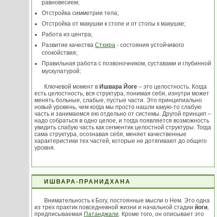
равновесием;
Отстройка симметрии тела;
Отстройка от макушки к стопе и от стопы к макушке;
Работа из центра;
Развитие качества
Стхира
- состояния устойчивого
спокойствия;
Правильная работа с позвоночником, суставами и глубинной
мускулатурой;
Ключевой момент в
Ишвара Йоге
– это целостность. Когда
есть целостность, вся структура, понимая себя, изнутри может
менять больные, слабые, пустые части. Это принципиально
новый уровень, чем когда мы просто нашли какую-то слабую
часть и занимаемся ею отдельно от системы. Другой принцип –
надо собраться в одно целое, и тогда появляется возможность
увидить слабую часть как сегментик целостной структуры. Тогда
сама структура, осознавая себя, меняет качественные
характеристики тех частей, которые не дотягивают до общего
уровня.
ИШВАРА-ПРАНИДХАНА
Внимательность к Богу, постоянные мысли о Нем. Это одна
из трех практик повседневной жизни и начальной стадии
йоги
,
предписываемая
Патанджали
. Кроме того, он описывает это