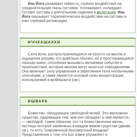
Инь Йога
развивает гибкость, глубоко воздействуя на
соединительную ткань суставов. Успокаивает, охлаждает.
Готовит суставы к длительному сидению в
медитации
.
Инь
Йога
оказывает терапевтическое воздействие на суставы и
учит глубокой релаксации.
ИЧЧХАШАКХИ
Сила воли, распространяющаяся не просто на мысли и
ощущения разума, что довольно обычно, но и простирающаяся
гораздо шире, способная вызывать желаемые события и
происшествия, которые многим могут казаться совпадениями.
Она включает силу управления и укрепления тела необычными
способами, а также является основой силы концентрации,
используемой в крийяшакти (см.).
ИШВАРА
Божество, обладающее свободной волей. Это верховное
существо, одаряющее тем, чем оно обладает и чем является,
— свободой; таким образом, это та божественнная жизнь,
частицы которой заключены в каждом живом существе (дживе,
см.), то есть "сокровенный бессмертный владыка".
Представление о том, что Бог извне управляет и