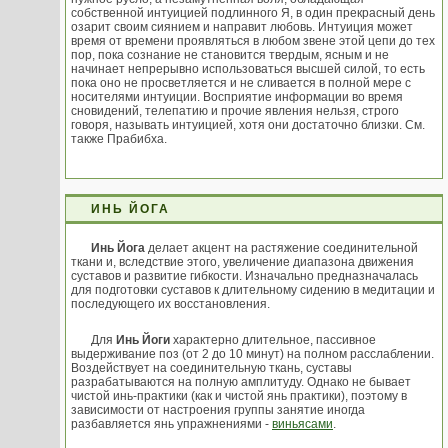
собственной интуицией подлинного Я, в один прекрасный день
озарит своим сиянием и направит любовь. Интуиция может
время от времени проявляться в любом звене этой цепи до тех
пор, пока сознание не становится твердым, ясным и не
начинает непрерывно использоваться высшей силой, то есть
пока оно не просветляется и не сливается в полной мере с
носителями интуиции. Восприятие информации во время
сновидений, телепатию и прочие явления нельзя, строго
говоря, называть интуицией, хотя они достаточно близки. См.
также Прабибха.
ИНЬ ЙОГА
Инь Йога
делает акцент на растяжение соединительной
ткани и, вследствие этого, увеличение диапазона движения
суставов и развитие гибкости. Изначально предназначалась
для подготовки суставов к длительному сидению в медитации и
последующего их восстановления.
Для
Инь Йоги
характерно длительное, пассивное
выдерживание поз (от 2 до 10 минут) на полном расслаблении.
Воздействует на соединительную ткань, суставы
разрабатываются на полную амплитуду. Однако не бывает
чистой инь-практики (как и чистой янь практики), поэтому в
зависимости от настроения группы занятие иногда
разбавляется янь упражнениями -
виньясами
.