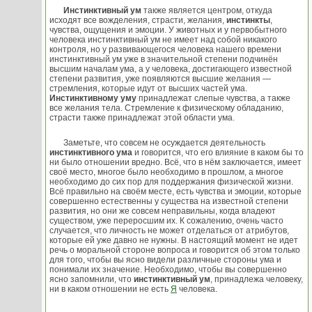
Инстинктивный ум
также является центром, откуда
исходят все вожделения, страсти, желания,
инстинкты
,
чувства, ощущения и эмоции. У животных и у первобытного
человека инстинктивный ум не имеет над собой никакого
контроля, но у развивающегося человека нашего времени
инстинктивный ум уже в значительной степени подчинён
высшим началам ума, а у человека, достигающего известной
степени развития, уже появляются высшие желания —
стремления, которые идут от высших частей ума.
Инстинктивному уму
принадлежат слепые чувства, а также
все желания тела. Стремление к физическому обладанию,
страсти также принадлежат этой области ума.
Заметьте, что совсем не осуждается деятельность
инстинктивного ума
и говорится, что его влияние в каком бы то
ни было отношении вредно. Всё, что в нём заключается, имеет
своё место, многое было необходимо в прошлом, а многое
необходимо до сих пор для поддержания физической жизни.
Всё правильно на своём месте, есть чувства и эмоции, которые
совершенно естественны у существа на известной степени
развития, но они же совсем неправильны, когда владеют
существом, уже переросшим их. К сожалению, очень часто
случается, что личность не может отделаться от атрибутов,
которые ей уже давно не нужны. В настоящий момент не идет
речь о моральной стороне вопроса и говорится об этом только
для того, чтобы вы ясно видели различные стороны ума и
понимали их значение. Необходимо, чтобы вы совершенно
ясно запомнили, что
инстинктивный ум
, принадлежа человеку,
ни в каком отношении не есть
Я
человека.