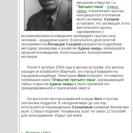
механизм открытия т.н.
"
Третьего глаза
" -
Аджна-
чакры
, психического центра,
находящегося в головном
мозгу человека.
Сахаров
установил, что активация этого
мистического органа
одновременно с
возникновением ясновидения пробуждает срытую силу
человека - кундалини шакти. В результате десятилетий
экспериментов
Йогарадж Сахаров
разработал подробную
методику тренировки и развития
Аджна чакры
, являющейся
органом ясновидения, яснослышания, яснообоняния
интуиции.
Погиб 6 октября 1959 года в автокатастрофе. Его могила
находится в Байройте (Bayreuth, это город в Баварии) на
городском кладбище. Некоторые
йоги
полагают, что именно
публикация книги "
Открытие третьего глаза
", раскрывающей
тайны открытия
Аджна чакры
и было причиной его
преждевременной и трагической смерти.
Он выступал против искажений в науке
йоге
и против
сектанских подделок. В западном мире до сих пор
используются переведённые
Сахаровым
названия йогических
асан. Собрал подобие "Альманаха асан" из своих 12 пособий
для преподавания. Издал три книги:
Великая тайна
;