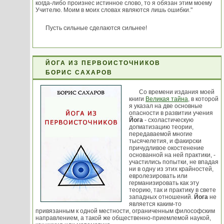
когда-либо произнес истинное слово, то я обязан этим моему
Учителю. Моим в моих словах являются лишь ошибки."
Пусть сильные сделаются сильнее!
ЙОГА ИЗ ПЕРВОИСТОЧНИКОВ
БОРИС САХАРОВ
Со времени издания моей
книги
Великая тайна
, в которой
я указал на две основные
опасности в развитии учения
Йога
- схоластическую
догматизацию теории,
передаваемой многие
тысячелетия, и факирски
причудливое окостенение
основанной на ней практики, -
участились попытки, не впадая
ни в одну из этих крайностей,
евролезировать или
германизировать как эту
теорию, так и практику в свете
западных отношений.
Йога
не
является каким-то
привязанным к одной местности, ограниченным философским
направлением, а такой же общественно-приемлемой наукой,