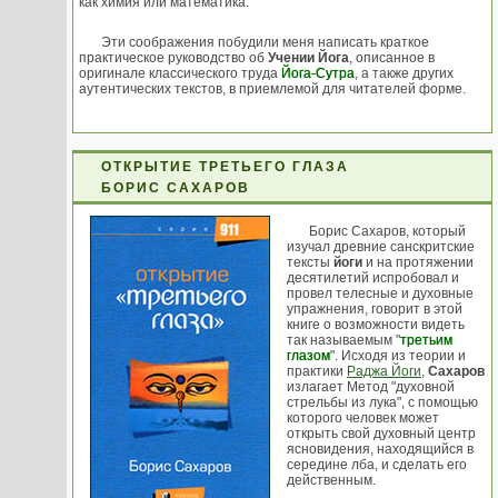
как химия или математика.
Эти соображения побудили меня написать краткое
практическое руководство об
Учении Йога
, описанное в
оригинале классического труда
Йога-Сутра
, а также других
аутентических текстов, в приемлемой для читателей форме.
ОТКРЫТИЕ ТРЕТЬЕГО ГЛАЗА
БОРИС САХАРОВ
Борис Сахаров, который
изучал древние санскритские
тексты
йоги
и на протяжении
десятилетий испробовал и
провел телесные и духовные
упражнения, говорит в этой
книге о возможности видеть
так называемым "
третьим
глазом
". Исходя из теории и
практики
Раджа Йоги
,
Сахаров
излагает Метод "духовной
стрельбы из лука", с помощью
которого человек может
открыть свой духовный центр
ясновидения, находящийся в
середине лба, и сделать его
действенным.