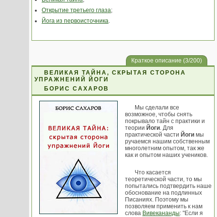
Открытие третьего глаза
;
Йога из первоисточника
.
Краткое описание (3/200)
ВЕЛИКАЯ ТАЙНА, СКРЫТАЯ СТОРОНА
УПРАЖНЕНИЙ ЙОГИ
БОРИС САХАРОВ
Мы сделали все
возможное, чтобы снять
покрывало тайн с практики и
теории
Йоги
. Для
практической части
Йоги
мы
ручаемся нашим собственным
многолетним опытом, так же
как и опытом наших учеников.
Что касается
теоретической части, то мы
попытались подтвердить наше
обоснование на подлинных
Писаниях. Поэтому мы
позволяем применить к нам
слова
Вивекананды
: "Если я