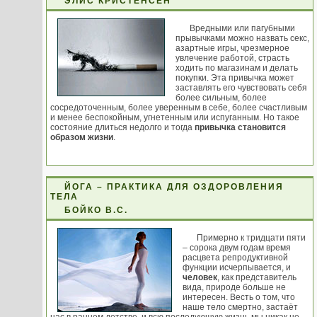
ЭЛИС КРИСТЕНСЕН
Вредными или пагубными
прывычками можно назвать секс,
азартные игры, чрезмерное
увлечение работой, страсть
ходить по магазинам и делать
покупки. Эта привычка может
заставлять его чувствовать себя
более сильным, более
сосредоточенным, более уверенным в себе, более счастливым
и менее беспокойным, угнетенным или испуганным. Но такое
состояние длиться недолго и тогда
привычка становится
образом жизни
.
ЙОГА – ПРАКТИКА ДЛЯ ОЗДОРОВЛЕНИЯ
ТЕЛА
БОЙКО В.С.
Примерно к тридцати пяти
– сорока двум годам время
расцвета репродуктивной
функции исчерпывается, и
человек
, как представитель
вида, природе больше не
интересен. Весть о том, что
наше тело смертно, застаёт