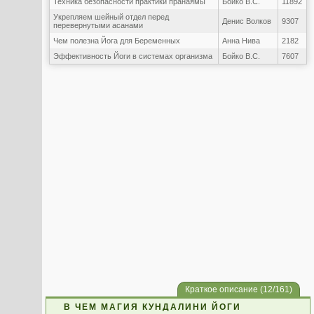
Техника безопасности практики пранаямы
Бойко В.С.
11892
Укрепляем шейный отдел перед
Денис Волков
9307
перевернутыми асанами
Чем полезна Йога для Беременных
Анна Нива
2182
Эффективность Йоги в системах организма
Бойко В.С.
7607
Краткое описание (12/161)
В ЧЕМ МАГИЯ КУНДАЛИНИ ЙОГИ