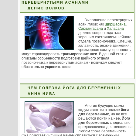
ПЕРЕВЕРНУТЫМИ АСАНАМИ
ДЕНИС ВОЛКОВ
Выполнение перевернутых
асан, таких как
Ширшасана
,
Сарвангасана
и
Халасана
должно сопровождаться
хорошим состоянием шейного
отдела позвоночника. Спешка,
халатность, резкие движения,
чрезмерная самоуверенность
могут спровоцировать
травмирование шеи
. В данной статье
описаны особенности подготовки шейного отдела
позвоночника к перевернутым асанам - новичкам следует
обязательно
укрепить шею
.
ЧЕМ ПОЛЕЗНА ЙОГА ДЛЯ БЕРЕМЕННЫХ
АННА НИВА
Многие будущие мамы
задумываются о пользе
йоги
для беременных
, но не все
решаются пойти на нее.
Йога
для беременных
специально
предназначена для женщин на
любом сроке беременности.
Она помогает будущим мамам справиться с возможным