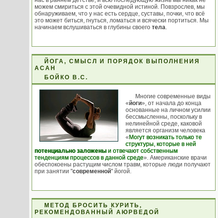
нас в раннем детстве, и всю последующую жизнь мы никак не
можем смириться с этой очевидной истиной. Повзрослев, мы
обнаруживаем, что у нас есть сердце, суставы, почки, что всё
это может биться, гнуться, ломаться и всячески портиться. Мы
начинаем вслушиваться в глубины своего
тела
.
ЙОГА, СМЫСЛ И ПОРЯДОК ВЫПОЛНЕНИЯ
АСАН
БОЙКО В.С.
Многие современные виды
«
йоги
», от начала до конца
основанные на личном усилии
бессмысленны, поскольку в
нелинейной среде, каковой
является организм человека
«
Могут возникать только те
структуры, которые в ней
потенциально заложены
и отвечают собственным
тенденциям процессов в данной среде
». Американские врачи
обеспокоены растущим числом травм, которые люди получают
при занятии "
современной
" йогой.
МЕТОД БРОСИТЬ КУРИТЬ,
РЕКОМЕНДОВАННЫЙ АЮРВЕДОЙ