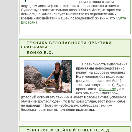
время и, когда встаем
ощущаем дискомфорт и тяжесть в наших связках и плечах.
Существует замечательная поза в
Хатха Йоге
, которая хоть
немного, но компенсирует множество из перечисленных
вредных воздействий нашей повседневной жизни – это
Супта
Вирасана
.
ТЕХНИКА БЕЗОПАСНОСТИ ПРАКТИКИ
ПРАНАЯМЫ
БОЙКО В.С.
Правильность выполнения
пранаямы
непосредственно
влияет на здоровье человека.
Если человек без подготовки
(регулярное занятия йогой в
течении полутора лет), будет
практиковать
пранаяму
, да и
без опытного «мастера»,
(который освоил эту технику и имеет в своем активе успешное
обучение других людей), то в лучшем случае, этот йогин, себе
не навредит. Поэтому необходимо соблюдать технику
безопастности при выполнении
пранаямы
.
УКРЕПЛЯЕМ ШЕЙНЫЙ ОТДЕЛ ПЕРЕД