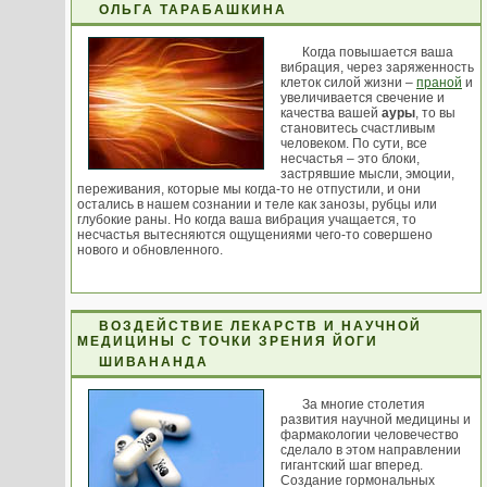
ОЛЬГА ТАРАБАШКИНА
Когда повышается ваша
вибрация, через заряженность
клеток силой жизни –
праной
и
увеличивается свечение и
качества вашей
ауры
, то вы
становитесь счастливым
человеком. По сути, все
несчастья – это блоки,
застрявшие мысли, эмоции,
переживания, которые мы когда-то не отпустили, и они
остались в нашем сознании и теле как занозы, рубцы или
глубокие раны. Но когда ваша вибрация учащается, то
несчастья вытесняются ощущениями чего-то совершено
нового и обновленного.
ВОЗДЕЙСТВИЕ ЛЕКАРСТВ И НАУЧНОЙ
МЕДИЦИНЫ С ТОЧКИ ЗРЕНИЯ ЙОГИ
ШИВАНАНДА
За многие столетия
развития научной медицины и
фармакологии человечество
сделало в этом направлении
гигантский шаг вперед.
Создание гормональных