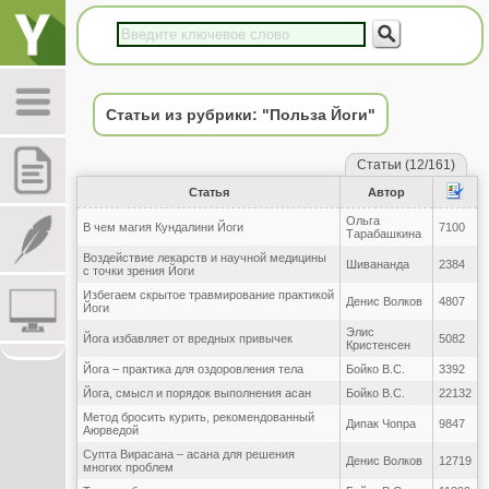
Статьи из рубрики: "Польза Йоги"
Статьи (12/161)
Статья
Автор
Ольга
В чем магия Кундалини Йоги
7100
Тарабашкина
Воздействие лекарств и научной медицины
Шивананда
2384
с точки зрения Йоги
Избегаем скрытое травмирование практикой
Денис Волков
4807
Йоги
Элис
Йога избавляет от вредных привычек
5082
Кристенсен
Йога – практика для оздоровления тела
Бойко В.С.
3392
Йога, смысл и порядок выполнения асан
Бойко В.С.
22132
Метод бросить курить, рекомендованный
Дипак Чопра
9847
Аюрведой
Супта Вирасана – асана для решения
Денис Волков
12719
многих проблем