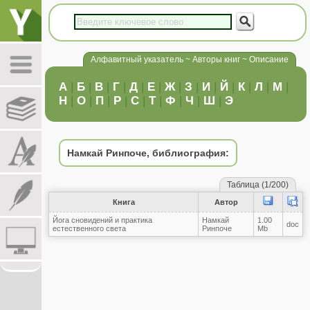
Алфавитный указатель ~ Авторы книг ~ Описание
А
|
Б
|
В
|
Г
|
Д
|
Е
|
Ж
|
З
|
И
|
Й
|
К
|
Л
|
М
|
Н
|
О
|
П
|
Р
|
С
|
Т
|
Ф
|
Ч
|
Ш
|
Э
Намкай Ринпоче, библиография:
Таблица (1/200)
Книга
Автор
Йога сновидений и практика
Намкай
1.00
doc
естественного света
Ринпоче
Mb