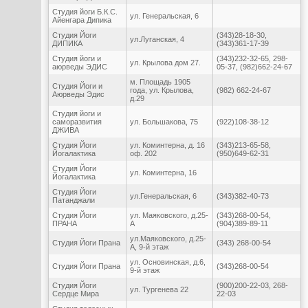
Студия йоги Б.К.С.
ул. Генеральская, 6
Айенгара Дипика
Студия Йоги
(343)28-18-30,
ул.Луганская, 4
ДИПИКА
(343)361-17-39
Студия йоги и
(343)232-32-65, 298-
ул. Крылова дом 27.
аюрведы ЭДИС
05-37, (982)662-24-67
м. Площадь 1905
Студия Йоги и
года, ул. Крылова,
(982) 662-24-67
Аюрведы Эдис
д.29
Студия йоги и
саморазвития
ул. Большакова, 75
(922)108-38-12
ДЖИВА
Студия Йоги
ул. Коминтерна, д. 16
(343)213-65-58,
Йогалактика
оф. 202
(950)649-62-31
Студия Йоги
ул. Коминтерна, 16
Йогалактика
Студия Йоги
ул.Генеральская, 6
(343)382-40-73
Патанджали
Студия Йоги
ул. Маяковского, д.25-
(343)268-00-54,
ПРАНА
А
(904)389-89-11
ул.Маяковского, д.25-
Студия Йоги Прана
(343) 268-00-54
А, 9-й этаж
ул. Основинская, д.6,
Студия Йоги Прана
(343)268-00-54
9-й этаж
Студия Йоги
(900)200-22-03, 268-
ул. Тургенева 22
Сердце Мира
22-03