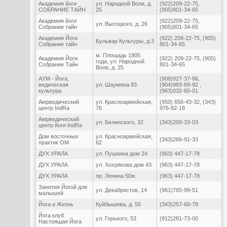
Академия йоги
ул. Народной Воли, д.
(922)209-22-75,
СОБРАНИЕ ТАЙН
25
(905)801-34-65
Академия йоги
(922)209-22-75,
ул. Высоцкого, д. 26
Собрание тайн
(905)801-34-65
Академия Йоги
(922) 209-22-75, (905)
Бульвар Культуры, д.3
Собрание тайн
801-34-65
м. Площадь 1905
Академия Йоги
(922) 209-22-75, (905)
года, ул. Народной
Собрание Тайн
801-34-65
Воли, д. 25
АУМ - Йога,
(908)927-37-86,
ведическая
ул. Шаумяна 83
(904)983-89-92 ,
культура
(963)032-65-01
Аюрведический
ул. Красноармейская,
(950) 656-43-32, (343)
центр IndRa
76
976-82-18
Аюрведический
ул. Белинского, 32
(343)200-33-03
центр йоги IndRa
Дом восточных
ул. Красноармейская,
(343)266-91-33
практик ОМ
62
ДУХ УРАЛА
ул. Пушкина дом 24
(963) 447-17-78
ДУХ УРАЛА
ул. Хохрякова дом 43
(963) 447-17-78
ДУХ УРАЛА
пр. Ленина 50ж.
(963) 447-17-78
Занятия Йогой для
ул. Декабристов, 14
(961)765-99-51
малышей
Йога и Жизнь
Куйбышева, д. 55
(343)257-60-78
Йога клуб
ул. Горького, 53
(912)281-73-00
Настоящая Йога