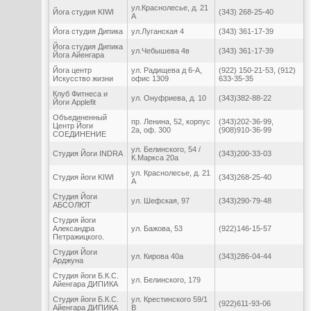
ул.Краснолесье, д. 21
Йога студия KIWI
(343) 268-25-40
А
Йога студия Дипика
ул.Луганская 4
(343) 361-17-39
Йога студия Дипика
ул.Чебышева 4в
(343) 361-17-39
Йога Айенгара
Йога центр
ул. Радищева д 6-А,
(922) 150-21-53, (912)
Искусство жизни
офис 1309
633-35-35
Клуб Фитнеса и
ул. Онуфриева, д. 10
(343)382-88-22
Йоги Applefit
Объединенный
пр. Ленина, 52, корпус
(343)202-36-99,
Центр Йоги
2а, оф. 300
(908)910-36-99
СОЕДИНЕНИЕ
ул. Белинского, 54 /
Студия Йоги INDRA
(343)200-33-03
К.Маркса 20а
ул. Краснолесье, д. 21
Студия йоги KIWI
(343)268-25-40
А
Студия Йоги
ул. Шефская, 97
(343)290-79-48
АБСОЛЮТ
Студия йоги
Александра
ул. Бажова, 53
(922)146-15-57
Петражицкого.
Студия Йоги
ул. Кирова 40а
(343)286-04-44
Арджуна
Студия йоги Б.К.С.
ул. Белинского, 179
Айенгара ДИПИКА
Студия йоги Б.К.С.
ул. Крестинского 59/1
(922)611-93-06
Айенгара ДИПИКА
В