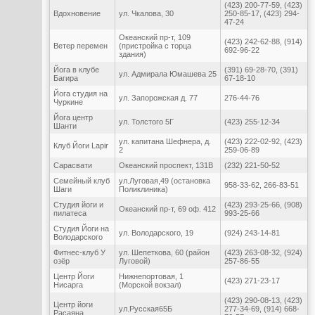
(423) 200-77-59, (423)
Вдохновение
ул. Чкалова, 30
250-85-17, (423) 294-
47-24
Океанский пр-т, 109
(423) 242-62-88, (914)
Ветер перемен
(пристройка с торца
692-96-22
здания)
Йога в клубе
(391) 69-28-70, (391)
ул. Адмирала Юмашева 25
Багира
67-18-10
Йога студия на
ул. Запорожская д. 77
276-44-76
Чуркине
Йога центр
ул. Толстого 5Г
(423) 255-12-34
Шанти
ул. капитана Шефнера, д.
(423) 222-02-92, (423)
Клуб Йоги Lapir
2
259-06-89
Сарасвати
Океанский проспект, 131В
(232) 221-50-52
Семейный клуб
ул.Луговая,49 (остановка
958-33-62, 266-83-51
Шаги
Поликлиника)
Студия йоги и
(423) 293-25-66, (908)
Океанский пр-т, 69 оф. 412
пилатеса
993-25-66
Студия Йоги на
ул. Володарского, 19
(924) 243-14-81
Володарского
Фитнес-клуб У
ул. Шепеткова, 60 (район
(423) 263-08-32, (924)
озёр
Луговой)
257-86-55
Центр Йоги
Нижнепортовая, 1
(423) 271-23-17
Нисарга
(Морской вокзал)
(423) 290-08-13, (423)
Центр йоги
ул.Русская65Б
277-34-69, (914) 668-
Расаяна