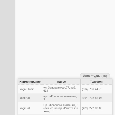
Йога студии (16)
Наименование
Адрес
Телефон
ул. Запорожская,77, каб.
Yoga Studio
(914) 706-44-76
614
пр-т «Красного знамени»,
Yogi Hall
(914) 702-82-08
3
Пр. «Красного знамени», 3
Yogi Hall
(бизнес-центр «Игнат» 2-й
(423) 272-82-08
этаж)