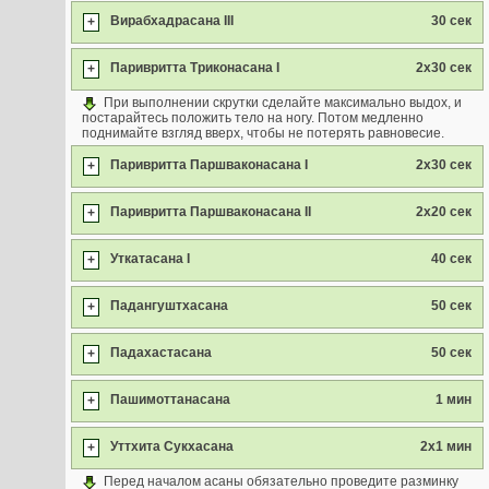
Вирабхадрасана III
30 сек
+
Паривритта Триконасана I
2x30 сек
+
При выполнении скрутки сделайте максимально выдох, и
постарайтесь положить тело на ногу. Потом медленно
поднимайте взгляд вверх, чтобы не потерять равновесие.
Паривритта Паршваконасана I
2x30 сек
+
Паривритта Паршваконасана II
2x20 сек
+
Уткатасана I
40 сек
+
Падангуштхасана
50 сек
+
Падахастасана
50 сек
+
Пашимоттанасана
1 мин
+
Уттхита Сукхасана
2x1 мин
+
Перед началом асаны обязательно проведите разминку