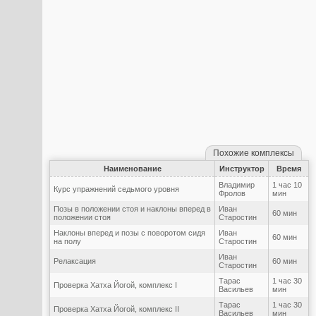
Похожие комплексы
Наименование
Инструктор
Время
Владимир
1 час 10
Курс упражнений седьмого уровня
Фролов
мин
Позы в положении стоя и наклоны вперед в
Иван
60 мин
положении стоя
Старостин
Наклоны вперед и позы с поворотом сидя
Иван
60 мин
на полу
Старостин
Иван
Релаксация
60 мин
Старостин
Тарас
1 час 30
Проверка Хатха Йогой, комплекс I
Васильев
мин
Тарас
1 час 30
Проверка Хатха Йогой, комплекс II
Васильев
мин