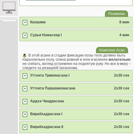
Разминка
Каошики
8 мин
+
Сурья Намаскар I
4 мин
+
Комплекс Асан
В этой асане в стадии фиксации позы тело должно быть
параллельно полу, спина ровной и ноги в коленях
желательно
не сгибать, взгляд устремлен на поднятую руку. Но все в меру –
следите за реакцией организма.
Уттхита Триконасана I
2x30 сек
+
Уттхита Паршваконасана
2x30 сек
+
Ардха Чандрасана
2x30 сек
+
Вирабхадрасана I
2x30 сек
+
Вирабхадрасана II
2x30 сек
+