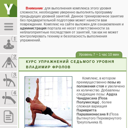
Внимание
: для выполнения комплекса этого уровня
сложности, необходимо уверенно выполнять программу
предыдущих уровней занятий. Данное тренировочное занятие
без предварительной подготовки может нанести вам
повреждение. Комплекс на сайте выложен для ознакомления и
администрация
портала не несет ответственности за
неблагоприятные последствия от занятий, так как не может
контролировать технику и безопасность выполнения
упражнений.
Уровень 7 ~ 1 час 10 мин
КУРС УПРАЖНЕНИЙ СЕДЬМОГО УРОВНЯ
ВЛАДИМИР ФРОЛОВ
Комплекс, в котором
преимущественно
позы из
положения стоя
и увеличено
их количество. Добавлены
следующие позы:
Ардха
Чандрасана (Поза
Полумесяца)
, более
сложная вариация
Паривритта
Паршваконасана II
(Поза
Вытянутого Перевернутого
Треугольника II).