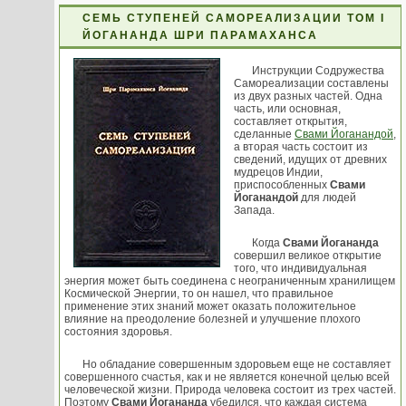
СЕМЬ СТУПЕНЕЙ САМОРЕАЛИЗАЦИИ ТОМ I
ЙОГАНАНДА ШРИ ПАРАМАХАНСА
Инструкции Содружества
Самореализации составлены
из двух разных частей. Одна
часть, или основная,
составляет открытия,
сделанные
Свами Йоганандой
,
а вторая часть состоит из
сведений, идущих от древних
мудрецов Индии,
приспособленных
Свами
Йоганандой
для людей
Запада.
Когда
Свами Йогананда
совершил великое открытие
того, что индивидуальная
энергия может быть соединена с неограниченным хранилищем
Космической Энергии, то он нашел, что правильное
применение этих знаний может оказать положительное
влияние на преодоление болезней и улучшение плохого
состояния здоровья.
Но обладание совершенным здоровьем еще не составляет
совершенного счастья, как и не является конечной целью всей
человеческой жизни. Природа человека состоит из трех частей.
Поэтому
Свами Йогананда
убедился, что каждая система