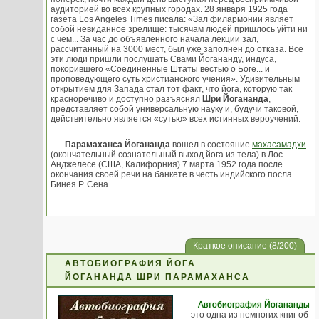
аудиторией во всех крупных городах. 28 января 1925 года
газета Los Angeles Times писала: «Зал филармонии являет
собой невиданное зрелище: тысячам людей пришлось уйти ни
с чем... За час до объявленного начала лекции зал,
рассчитанный на 3000 мест, был уже заполнен до отказа. Все
эти люди пришли послушать Свами Йогананду, индуса,
покорившего «Соединенные Штаты вестью о Боге... и
проповедующего суть христианского учения». Удивительным
открытием для Запада стал тот факт, что йога, которую так
красноречиво и доступно разъяснял
Шри Йогананда
,
представляет собой универсальную науку и, будучи таковой,
действительно является «сутью» всех истинных вероучений.
Парамаханса Йогананда
вошел в состояние
махасамадхи
(окончательный сознательный выход йога из тела) в Лос-
Анджелесе (США, Калифорния) 7 марта 1952 года после
окончания своей речи на банкете в честь индийского посла
Бинея Р. Сена.
Краткое описание (8/200)
АВТОБИОГРАФИЯ ЙОГА
ЙОГАНАНДА ШРИ ПАРАМАХАНСА
Автобиография Йогананды
– это одна из немногих книг об