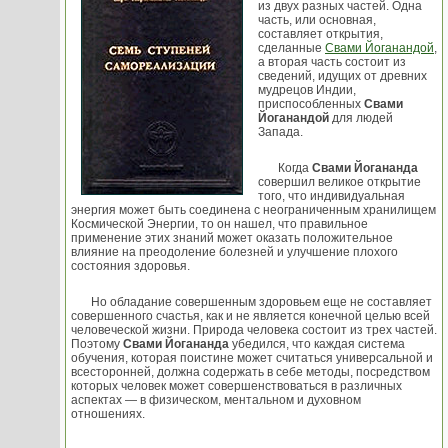
из двух разных частей. Одна
часть, или основная,
составляет открытия,
сделанные
Свами Йоганандой
,
а вторая часть состоит из
сведений, идущих от древних
мудрецов Индии,
приспособленных
Свами
Йоганандой
для людей
Запада.
Когда
Свами Йогананда
совершил великое открытие
того, что индивидуальная
энергия может быть соединена с неограниченным хранилищем
Космической Энергии, то он нашел, что правильное
применение этих знаний может оказать положительное
влияние на преодоление болезней и улучшение плохого
состояния здоровья.
Но обладание совершенным здоровьем еще не составляет
совершенного счастья, как и не является конечной целью всей
человеческой жизни. Природа человека состоит из трех частей.
Поэтому
Свами Йогананда
убедился, что каждая система
обучения, которая поистине может считаться универсальной и
всесторонней, должна содержать в себе методы, посредством
которых человек может совершенствоваться в различных
аспектах — в физическом, ментальном и духовном
отношениях.