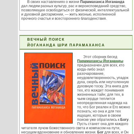
В своих наставлениях о жизни
Парамаханса Йогананда
дал людям разных культур, рас и вероисповеданий средство,
позволяющее освободиться от физической, интеллектуальной
и духовной дисгармонии, — жить жизнью, исполненной
прочного счастья и всестороннего благоденствия.
ВЕЧНЫЙ ПОИСК
ЙОГАНАНДА ШРИ ПАРАМАХАНСА
Этот сборник бесед
Парамахансы Йогананды
предназначен для всех, кто
когда-либо знал
разочарование,
неудовлетворенность, упадок
духа, скорбь или неутоленную
духовную тоску. Эта книга для
тех, кто жаждет понимания
жизненных тайн; для тех, в
чьем сердце теплится
неопределенная надежда на
то, что Бог реален и Его можно
познать; но она и для тех
ищущих, которые в своем
поиске уже обратились к
Богу
.
Пусть станет она для каждого
читателя лучом божественного света и компасом на пути,
несущем вдохновение и обновление жизни.
Бог
для всех, и Он