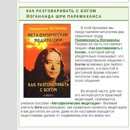
КАК РАЗГОВАРИВАТЬ С БОГОМ
ЙОГАНАНДА ШРИ ПАРАМАХАНСА
В этой брошюре мы
представляем читателям два
серьезных труда
Парамахансы Йогананды
.
Первую ее часть составляет
лекция «
Как разговаривать с
Богом
», в которой автор
убедительно показывает, что
непосредственное общение с
Богом
возможно для любого
преданного, и в простой и
доступной форме обучает
читателя тому, как достичь
этого общения.
Во второй части, для тех
кто интересуется практикой
медитаций, публикуется
учебное пособие «
Метафизические медитации
». Великий
учитель
йоги
рассказывает, как правильно начинать медитацию
и как достигать ее цели, даже если наставник находится
недостижимо далеко от подвижника или его вовсе нет.