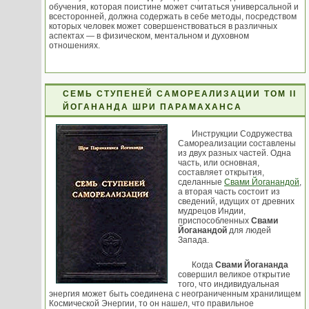
обучения, которая поистине может считаться универсальной и
всесторонней, должна содержать в себе методы, посредством
которых человек может совершенствоваться в различных
аспектах — в физическом, ментальном и духовном
отношениях.
СЕМЬ СТУПЕНЕЙ САМОРЕАЛИЗАЦИИ ТОМ II
ЙОГАНАНДА ШРИ ПАРАМАХАНСА
Инструкции Содружества
Самореализации составлены
из двух разных частей. Одна
часть, или основная,
составляет открытия,
сделанные
Свами Йоганандой
,
а вторая часть состоит из
сведений, идущих от древних
мудрецов Индии,
приспособленных
Свами
Йоганандой
для людей
Запада.
Когда
Свами Йогананда
совершил великое открытие
того, что индивидуальная
энергия может быть соединена с неограниченным хранилищем
Космической Энергии, то он нашел, что правильное