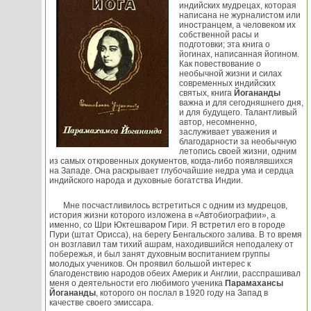
индийских мудрецах, которая
написана не журналистом или
иностранцем, а человеком их
собственной расы и
подготовки; эта книга о
йогинах, написанная йогином.
Как повествование о
необычной жизни и силах
современных индийских
святых, книга
Йогананды
важна и для сегодняшнего дня,
и для будущего. Талантливый
автор, несомненно,
заслуживает уважения и
благодарности за необычную
летопись своей жизни, одним
из самых откровенных документов, когда-либо появлявшихся
на Западе. Она раскрывает глубочайшие недра ума и сердца
индийского народа и духовные богатства Индии.
Мне посчастливилось встретиться с одним из мудрецов,
история жизни которого изложена в «Автобиографии», а
именно, со Шри Юктешваром Гири. Я встретил его в городе
Пури (штат Орисса), на берегу Бенгальского залива. В то время
он возглавил там тихий ашрам, находившийся неподалеку от
побережья, и был занят духовным воспитанием группы
молодых учеников. Он проявил большой интерес к
благоденствию народов обеих Америк и Англии, расспрашивал
меня о деятельности его любимого ученика
Парамахансы
Йогананды
, которого он послал в 1920 году на Запад в
качестве своего эмиссара.