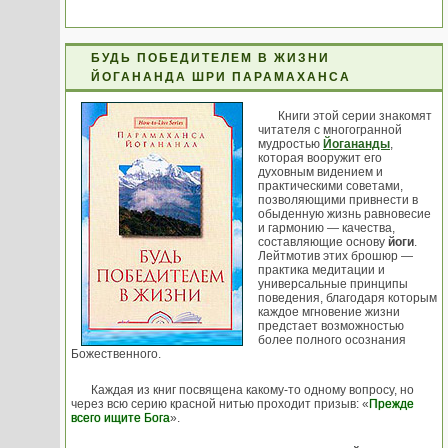
БУДЬ ПОБЕДИТЕЛЕМ В ЖИЗНИ
ЙОГАНАНДА ШРИ ПАРАМАХАНСА
Книги этой серии знакомят
читателя с многогранной
мудростью
Йогананды
,
которая вооружит его
духовным видением и
практическими советами,
позволяющими привнести в
обыденную жизнь равновесие
и гармонию — качества,
составляющие основу
йоги
.
Лейтмотив этих брошюр —
практика медитации и
универсальные принципы
поведения, благодаря которым
каждое мгновение жизни
предстает возможностью
более полного осознания
Божественного.
Каждая из книг посвящена какому-то одному вопросу, но
через всю серию красной нитью проходит призыв: «
Прежде
всего ищите Бога
».