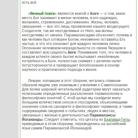
есть всё.
«
Вечный поиск
» является книгой о
Боге
— о том, какое
место Бог занимает в жизни человека, в его надеждах,
желаниях, стремлениях, достижениях. Жизнь, человек,
свершение — все это лишь проявления нашего вездесущего
Создателя, так же неотделимые от Него, как волны
неотделимы от океана. Парамахансаджи объясняет, почему и
как человек был сотворен Богом, неизменно оставаясь Его
частью, и что это означает для каждого человека лично.
Осознание человеком нераздельности со своим Творцом и
составляет всю сущность
йоги
. Понимание того, что человек в
каждом аспекте своего бытия испытывает неизбежную
потребность в Боге, полностью снимает с религии налет
потусторонности и превращает богопознание в основу
научного и практического подхода к жизни.
Лекции, попавшие в этот сборник, читались главным
образом людям, уже знакомым с учениями о Самопознании.
Для более широкой читательской аудитории могут оказаться
полезными определенные разъяснения терминологии и
философских понятий. С этой целью мы снабдили книгу
большим количеством сносок и глоссарием, объясняющими
значение слов на санскрите и философских терминов, а также
содержащими сведения о событиях, людях и местах,
связанных с жизнью и деятельностью
Парамахансы
Йогананды
. Следует отметить, что цитаты из
Бхагавад-Гиты
,
приводимые в этом сборнике, переводились на английский
язык самим Парамахансой Йоганандой.