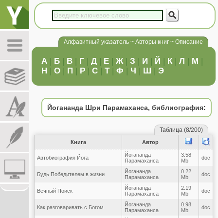
Алфавитный указатель ~ Авторы книг ~ Описание
А
|
Б
|
В
|
Г
|
Д
|
Е
|
Ж
|
З
|
И
|
Й
|
К
|
Л
|
М
|
Н
|
О
|
П
|
Р
|
С
|
Т
|
Ф
|
Ч
|
Ш
|
Э
Йогананда Шри Парамаханса, библиография:
Таблица (8/200)
Книга
Автор
Йогананда
3.58
Автобиография Йога
doc
Парамаханса
Mb
Йогананда
0.22
Будь Победителем в жизни
doc
Парамаханса
Mb
Йогананда
2.19
Вечный Поиск
doc
Парамаханса
Mb
Йогананда
0.98
Как разговаривать с Богом
doc
Парамаханса
Mb