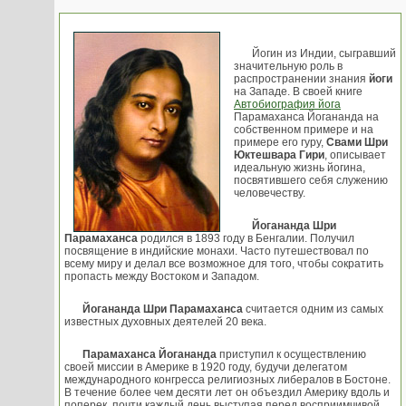
Йогин из Индии, сыгравший
значительную роль в
распространении знания
йоги
на Западе. В своей книге
Автобиография йога
Парамаханса Йогананда на
собственном примере и на
примере его гуру,
Свами Шри
Юктешвара Гири
, описывает
идеальную жизнь йогина,
посвятившего себя служению
человечеству.
Йогананда Шри
Парамаханса
родился в 1893 году в Бенгалии. Получил
посвящение в индийские монахи. Часто путешествовал по
всему миру и делал все возможное для того, чтобы сократить
пропасть между Востоком и Западом.
Йогананда Шри Парамаханса
считается одним из самых
известных духовных деятелей 20 века.
Парамаханса Йогананда
приступил к осуществлению
своей миссии в Америке в 1920 году, будучи делегатом
международного конгресса религиозных либералов в Бостоне.
В течение более чем десяти лет он объездил Америку вдоль и
поперек, почти каждый день выступая перед восприимчивой