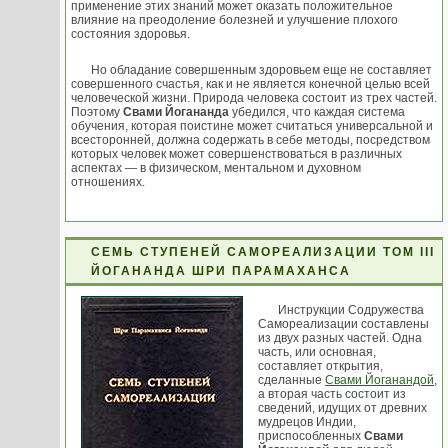
применение этих знаний может оказать положительное
влияние на преодоление болезней и улучшение плохого
состояния здоровья.
Но обладание совершенным здоровьем еще не составляет
совершенного счастья, как и не является конечной целью всей
человеческой жизни. Природа человека состоит из трех частей.
Поэтому
Свами Йогананда
убедился, что каждая система
обучения, которая поистине может считаться универсальной и
всесторонней, должна содержать в себе методы, посредством
которых человек может совершенствоваться в различных
аспектах — в физическом, ментальном и духовном
отношениях.
СЕМЬ СТУПЕНЕЙ САМОРЕАЛИЗАЦИИ ТОМ III
ЙОГАНАНДА ШРИ ПАРАМАХАНСА
Инструкции Содружества
Самореализации составлены
из двух разных частей. Одна
часть, или основная,
составляет открытия,
сделанные
Свами Йоганандой
,
а вторая часть состоит из
сведений, идущих от древних
мудрецов Индии,
приспособленных
Свами