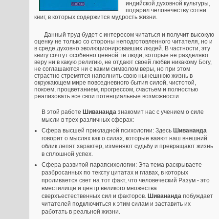
индийской духовной культуры,
подарил человечеству сотни
книг, в которых содержится мудрость жизни.
Данный труд будет с интересом читаться и получит высокую
оценку не только со стороны неподготовленного читателя, но и
в среде духовно эволюционировавших людей. В частности, эту
книгу сочтут особенно ценной те люди, которые не разделяют
веру ни в какую религию, не отдают своей любви никакому Богу,
не соглашаются ни с каким символом веры, но при этом
страстно стремятся наполнить свою нынешнюю жизнь в
окружающем мире повседневного бытия силой, чистотой,
покоем, процветанием, прогрессом, счастьем и полностью
реализовать все свои потенциальные возможности.
В этой работе
Шивананда
знакомит нас с учением о силе
мысли в трех различных сферах:
Сфера высшей прикладной психологии: Здесь
Шивананда
говорит о мыслях как о силах, которые ваяют наш внешний
облик лепят характер, изменяют судьбу и превращают жизнь
в сплошной успех.
Сфера развитой парапсихологии: Эта тема раскрываете
разбросанных по тексту цитатах и главах, в которых
проливается свет на тот факт, что человеческий Разум - это
вместилище и центр великого множества
сверхъестественных сил и факторов.
Шивананда
побуждает
читателей подключиться к этим силам и заставить их
работать в реальной жизни.