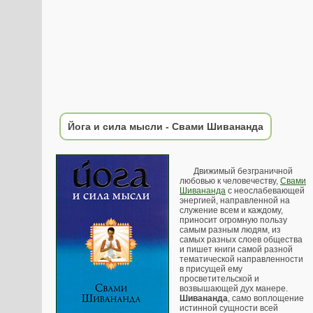
Йога и сила мысли - Свами Шивананда
Движимый безграничной
любовью к человечеству,
Свами
Шивананда
с неослабевающей
энергией, направленной на
служение всем и каждому,
приносит огромную пользу
самым разным людям, из
самых разных слоев общества
и пишет книги самой разной
тематической направленности
в присущей ему
просветительской и
возвышающей дух манере.
Шивананда
, само воплощение
истинной сущности всей