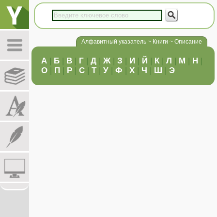
Алфавитный указатель ~ Книги ~ Описание
А
|
Б
|
В
|
Г
|
Д
|
Ж
|
З
|
И
|
Й
|
К
|
Л
|
М
|
Н
|
О
|
П
|
Р
|
С
|
Т
|
У
|
Ф
|
Х
|
Ч
|
Ш
|
Э