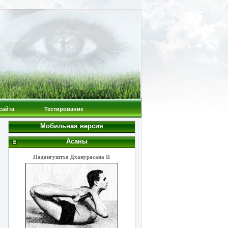
сайта
Тестирование
Мобильная версия
Асаны
Падангуштха Дханурасана II