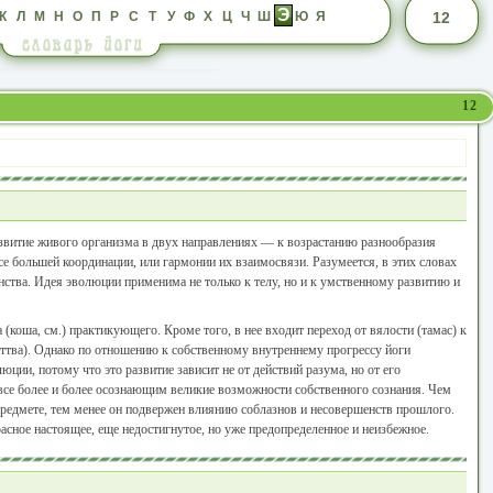
Э
К
Л
М
Н
О
П
Р
С
Т
У
Ф
Х
Ц
Ч
Ш
Ю
Я
12
12
витие живого организма в двух направлениях — к возрастанию разнообразия
се большей координации, или гармонии их взаимосвязи. Разумеется, в этих словах
ства. Идея эволюции применима не только к телу, но и к умственному развитию и
 (коша, см.) практикующего. Кроме того, в нее входит переход от вялости (тамас) к
саттва). Однако по отношению к собственному внутреннему прогрессу йоги
юции, потому что это развитие зависит не от действий разума, но от его
 все более и более осознающим великие возможности собственного сознания. Чем
предмете, тем менее он подвержен влиянию соблазнов и несовершенств прошлого.
асное настоящее, еще недостигнутое, но уже предопределенное и неизбежное.