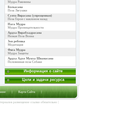
Мудра Раковины
Бхекасана
Поза Лягушки
Супта Вирасана (упрощенная)
Поза Героя с наклоном назад
Нага Мудра
Мудра Проницательности
Ардха Вирабхадрасана
Низкая Поза Воина
Зов ребенка
Медитация
Фига Мудра
Мудра Защиты
Ардха Адхо Мукха Шванасана
Половинная поза Собаки
Информация о сайте
Цели и задачи ресурса
ание
|
Карта Сайта
|
атериалов размещение ссылки обязательно |