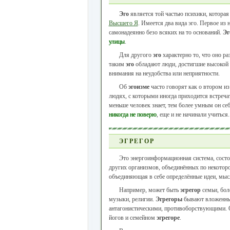
Эго
является той частью психики, которая
Высшего Я
. Имеется два вида эго. Первое из 
самонадеянно безо всяких на то оснований.
Эг
улицы
.
Для другого
эго
характерно то, что оно р
таким
эго
обладают люди, достигшие высокой 
внимания на неудобства или неприятности.
Об
эгоизме
часто говорят как о втором из
людях, с которыми иногда приходится встреча
меньше человек знает, тем более умным он себ
никогда не поверю
, еще и не начинали учиться.
ЭГРЕГОР
Это энергоинформационная система, состо
других организмов, объединённых по некотор
объединяющая в себе определённые идеи, мысл
Например, может быть
эгрегор
семьи, бол
музыки, религии.
Эгрегоры
бывают вложенным
антагонистическими, противоборствующими. 
йогов и семейном
эгрегоре
.