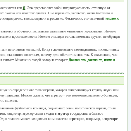
 осознается как
Я
.
Эго
представляет собой индивидуальность, отличную от
них охотно или неохотно учится. Оно неразвито, неопытно, очень болтливо и
о
эгоцентрично, высокомерно и агрессивно. Фактически, это типичный
человек с
азвивается и обучается, испытывая различные жизненные переживания. Именно
степени просветленности. Именно эти люди готовы помогать другим, не обращая
 пяти источников несчастий. Когда вспоминаешь о самонадеянных и эгоистичных
ться, становится понятным, почему дело обстоит именно так. К сожалению, чем
я считает. Многие из людей, которые говорят:
Докажи это, докажи то, иначе я
ящая из определённого типа энергии, которая синхронизирует группу людей или
ому принципу. Можно сказать, что
эгрегор
– это тонкоматериальная субстанция,
и, явления.
ельщиков футбольной команды, социальных сетей, политической партии, стиля
и, например, эгрегор семьи входит в
эгрегор
государства, а бывают
Один человек может находиться во множестве
эгрегоров
, например, в
эгрегоре