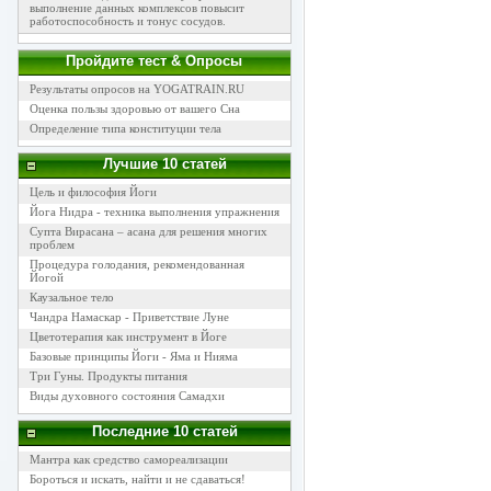
выполнение данных комплексов повысит
работоспособность и тонус сосудов.
Пройдите тест & Опросы
Результаты опросов на YOGATRAIN.RU
Оценка пользы здоровью от вашего Сна
Определение типа конституции тела
Лучшие 10 статей
Цель и философия Йоги
Йога Нидра - техника выполнения упражнения
Супта Вирасана – асана для решения многих
проблем
Процедура голодания, рекомендованная
Йогой
Каузальное тело
Чандра Намаскар - Приветствие Луне
Цветотерапия как инструмент в Йоге
Базовые принципы Йоги - Яма и Нияма
Три Гуны. Продукты питания
Виды духовного состояния Самадхи
Последние 10 статей
Мантра как средство самореализации
Бороться и искать, найти и не сдаваться!