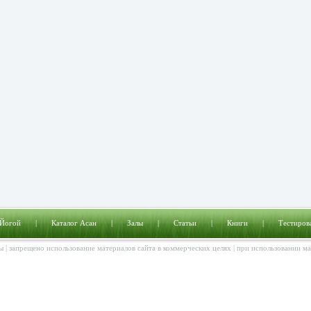
 Йогой
|
Каталог Асан
|
Залы
|
Статьи
|
Книги
|
Тестиров
ы | запрещено использование материалов сайта в коммерческих целях | при использовании м