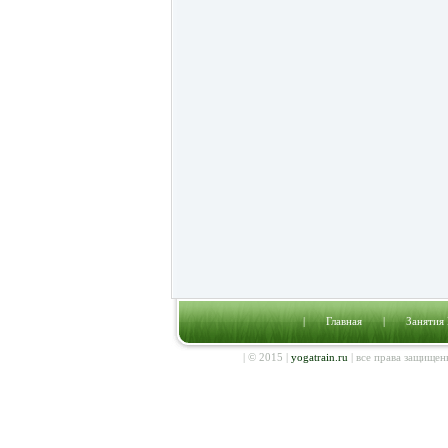
|
Главная
|
Занятия
| © 2015 |
yogatrain.ru
| все права защищен