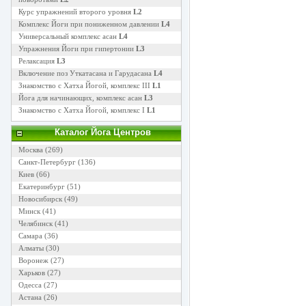
Курс упражнений второго уровня
L2
Комплекс Йоги при пониженном давлении
L4
Универсальный комплекс асан
L4
Упражнения Йоги при гипертонии
L3
Релаксация
L3
Включение поз Уткатасана и Гарудасана
L4
Знакомство с Хатха Йогой, комплекс III
L1
Йога для начинающих, комплекс асан
L3
Знакомство с Хатха Йогой, комплекс I
L1
Каталог Йога Центров
Москва
(269)
Санкт-Петербург
(136)
Киев
(66)
Екатеринбург
(51)
Новосибирск
(49)
Минск
(41)
Челябинск
(41)
Самара
(36)
Алматы
(30)
Воронеж
(27)
Харьков
(27)
Одесса
(27)
Астана
(26)