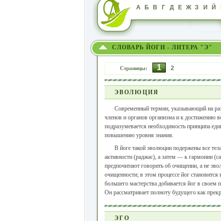
А
Б
В
Г
Д
Е
Ж
З
И
Й
СЛОВАРЬ ЙОГИ - ЛИТЕРА "Э"
1
2
Страницы:
ЭВОЛЮЦИЯ
Современный термин, указывающий на раз
членов и органов организма и к достижению в
подразумевается необходимость принципа един
повышению уровня знания.
В йоге такой эволюции подержены все тела
активности (раджас), а затем — к гармонии (
предпочитают говорить об очищении, а не эвол
очищенности; в этом процессе йог становится
большего мастерства добивается йог в своем 
Он рассматривает полноту будущего как прекр
ЭГО