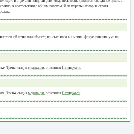
людать в виде стаи птиц или рыб, когда весь косяк движется как единое целое, а
ронно, в соответствии с общим потоком. Или муравьи, которые строят
рожек.
динственной точке или объекте; пристального внимания; фокусирования ума на
чке. Третья стадия
медитации
, описанная
Патанджали
.
чке. Третья стадия
медитации
, описанная
Патанджали
.