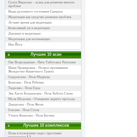
Супта Вирасана – асана для решения многих
проблем
Виды духовного состояния Самадхи
Медитация как средство решения проблем
Лучшее время для медитации
Безмолвный ум в медитации
Дыхание в медитации
Медитация для начинающих
Инь Йога
Лучшие 10 асан
Око Возрождения - Пять Тибетских Ритуалов
Шанк Пракшалана - Полное промывание
Желудочно-Кишечного Тракта
Сиддхасана - Поза Мудреца
Баласана - Поза Ребенка
Тадасана - Поза Горы
Эка Хаста Бхуджасана - Поза Хобота Слона
Мула Шодхана - Очищение заднего прохода
Дандасана - Поза Жезла
Гоасана - Поза Стола
Утката Конасана - Поза Богини
Лучшие 10 комплексов
Позы в положении сидя с простыми
поворотами
L2