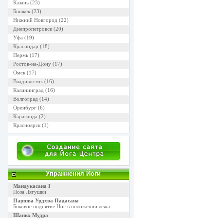
Казань
(23)
Бишкек
(23)
Нижний Новгород
(22)
Днепропетровск
(20)
Уфа
(19)
Краснодар
(18)
Пермь
(17)
Ростов-на-Дону
(17)
Омск
(17)
Владивосток
(16)
Калининград
(16)
Волгоград
(14)
Оренбург
(6)
Караганда
(2)
Красноярск
(1)
Упражнения Йоги
Мандукасана I
Поза Лягушки
Паршва Урдхва Падасана
Боковое поднятие Ног в положении лежа
Шанкх Мудра