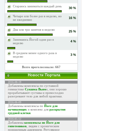
Стараюсь заниматься каждый день
30 %
Четыре или более раз в неделю, но
16 %
не ежедневно
Два или три занятия в неделю
25 %
Занимаюсь Йогой один раз в
4 %
неделю
В среднем менее одного раза в
3 %
неделю
Всего проголосовало: 667
Новости Портала
2016-08-19
Добавлены комплексы по суставной
гимнастике
Сукшма Вьям
е, они хорошо
прорабатывают суставы и превосходно
разогревают тело для любой практики.
2016-06-09
Добавлены комплексы по
Йоге для
начинающих
и комплекс для
раскрытия
грудной клетки
.
2016-05-12
Добавлены
комплексы по Йоге для
гипотоников
, людям с хроническим
пониженным давлением. Регулярное