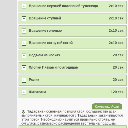
Вращение верхней половиной туловища
2x10 сек
+
Вращение ступней
2x10 сек
+
Вращение голенью
2x10 сек
+
Вращение согнутой ногой
2x10 сек
+
Подъем на носках
20 сек
+
Хлопки Пятками по ягодицам
20 сек
+
Ролик
20 сек
+
Шавасана
120 сек
+
Комплекс Асан
Тадасана
- основная позиция стоя, большинство асан,
выполняемых стоя, начинаются с
Тадасаны
и заканчиваются
этой позой. Необходимо научиться правильно стоять, не
сутулясь, равномерно распределяя вес тела на подошвы.