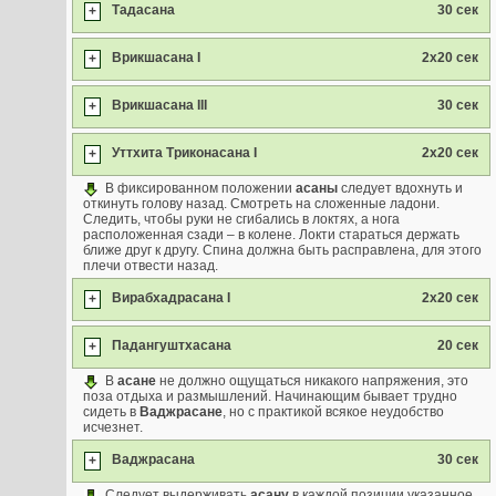
Тадасана
30 сек
+
Врикшасана I
2х20 сек
+
Врикшасана III
30 сек
+
Уттхита Триконасана I
2х20 сек
+
В фиксированном положении
асаны
следует вдохнуть и
откинуть голову назад. Смотреть на сложенные ладони.
Следить, чтобы руки не сгибались в локтях, а нога
расположенная сзади – в колене. Локти стараться держать
ближе друг к другу. Спина должна быть расправлена, для этого
плечи отвести назад.
Вирабхадрасана I
2х20 сек
+
Падангуштхасана
20 сек
+
В
асане
не должно ощущаться никакого напряжения, это
поза отдыха и размышлений. Начинающим бывает трудно
сидеть в
Ваджрасане
, но с практикой всякое неудобство
исчезнет.
Ваджрасана
30 сек
+
Следует выдерживать
асану
в каждой позиции указанное