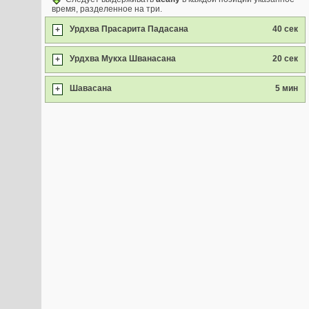
время, разделенное на три.
Урдхва Прасарита Падасана
40 сек
+
Урдхва Мукха Шванасана
20 сек
+
Шавасана
5 мин
+