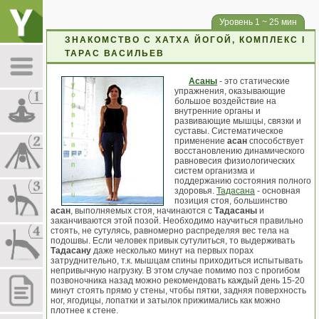
Уровень 1 ~ 25 мин
ЗНАКОМСТВО С ХАТХА ЙОГОЙ, КОМПЛЕКС I
ТАРАС ВАСИЛЬЕВ
Асаны
- это статические
упражнения, оказывающие
большое воздействие на
внутренние органы и
развивающие мышцы, связки и
суставы. Систематическое
применение
асан
способствует
восстановлению динамического
равновесия физиологических
систем организма и
поддержанию состояния полного
здоровья.
Тадасана
- основная
позиция стоя, большинство
асан
, выполняемых стоя, начинаются с
Тадасаны
и
заканчиваются этой позой. Необходимо научиться правильно
стоять, не сутулясь, равномерно распределяя вес тела на
подошвы. Если человек привык сутулиться, то выдерживать
Тадасану
даже несколько минут на первых порах
затруднительно, т.к. мышцам спины приходиться испытывать
непривычную нагрузку. В этом случае помимо поз с прогибом
позвоночника назад можно рекомендовать каждый день 15-20
минут стоять прямо у стены, чтобы пятки, задняя поверхность
ног, ягодицы, лопатки и затылок прижимались как можно
плотнее к стене.