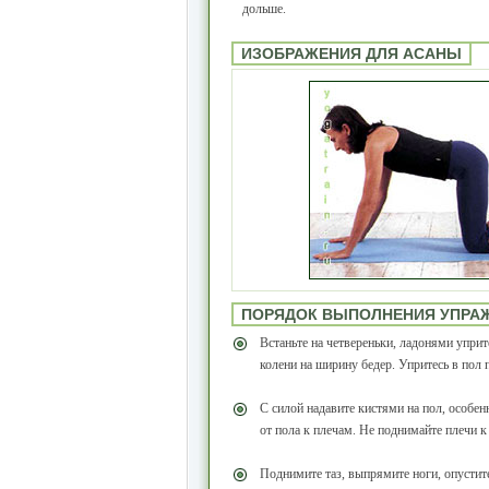
дольше.
ИЗОБРАЖЕНИЯ ДЛЯ АСАНЫ
ПОРЯДОК ВЫПОЛНЕНИЯ УПРА
Встаньте на четвереньки, ладонями уприт
колени на ширину бедер. Упритесь в пол 
С силой надавите кистями на пол, особе
от пола к плечам. Не поднимайте плечи к
Поднимите таз, выпрямите ноги, опустит