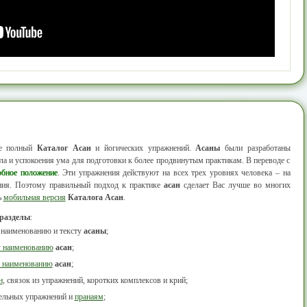
ее полный
Каталог Асан
и йогических упражнений.
Асаны
были разработаны
а и успокоения ума для подготовки к более продвинутым практикам. В переводе с
обное положение
. Эти упражнения действуют на всех трех уровнях человека – на
ания. Поэтому правильный подход к практике
асан
сделает Вас лучше во многих
ь
мобильная версия
Каталога Асан
.
 разделы
:
 наименованию и тексту
асаны
;
у наименованию
асан
;
 наименованию
асан
;
н
, связок из упражнений, коротких комплексов и крий;
тельных упражнений и
пранаям
;