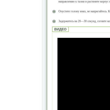
направлению к талии и растяните корпус 
Опустите голову вниз, не напрягайтесь. К
Задержитесь на 20—30 секунд, согните ко
ВИДЕО