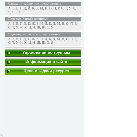
Санскрит, табличное представление
А
,
Б
,
В
,
Г
,
Д
,
Й
,
К
,
Л
,
М
,
Н
,
О
,
П
,
Р
,
С
,
Т
,
У
,
Х
,
Ч
,
Ш
,
Э
,
Я
Перевод, с изображениями
А
,
Б
,
В
,
Г
,
Д
,
Е
,
Ж
,
З
,
И
,
Й
,
К
,
Л
,
М
,
Н
,
О
,
П
,
Р
,
С
,
Т
,
У
,
Ф
,
Х
,
Ц
,
Ч
,
Ш
,
Щ
,
Э
,
Я
Перевод, табличное представление
А
,
Б
,
В
,
Г
,
Д
,
Е
,
Ж
,
З
,
И
,
Й
,
К
,
Л
,
М
,
Н
,
О
,
П
,
Р
,
С
,
Т
,
У
,
Ф
,
Х
,
Ц
,
Ч
,
Ш
,
Щ
,
Э
,
Я
Упражнения по группам
Информация о сайте
Цели и задачи ресурса