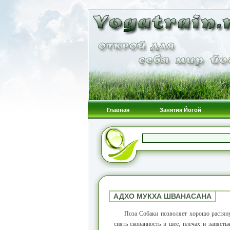
Главная
Занятия Йогой
АДХО МУКХА ШВАНАСАНА
Поза Собаки позволяет хорошо растяну
снять скованность в шее, плечах и запясть