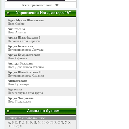
Всего проголосовало: 705
Упражнения Йоги, литера "А"
Адхо Мукха Шванасана
Поза Собаки
Анантасана
Поза Ананты
Ардха Шалабхасана I
Неполная поза Саранчи
Ардха Бхекасана
Половинная поза Лягушки
Ардха Бхуджангасана
Поза Сфинкса
Ананда Баласана
Поза Довольного Ребенка
Ардха Шалабхасана II
Половинная поза Саранчи
Аштангасана
Поза Гусеницы
Адвасана
Перевернутая поза трупа
Ардха Чакрасана
Поза Полуколеса
Асаны по буквам
Санскрит, с изображениями
А
,
Б
,
В
,
Г
,
Д
,
Й
,
К
,
Л
,
М
,
Н
,
О
,
П
,
Р
,
С
,
Т
,
У
,
Х
,
Ч
,
Ш
,
Э
,
Я