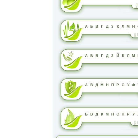
А
Б
В
Г
Д
З
К
Л
М
Н
А
Б
В
Г
Д
З
Й
К
Л
М
А
В
Д
М
Н
П
Р
С
У
Ф
Б
В
Д
К
М
Н
О
П
Р
У