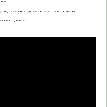
вверх.
репко упирайтесь в пол руками и ногами. Толкайте пятки вниз.
лени и выйдите из позы.