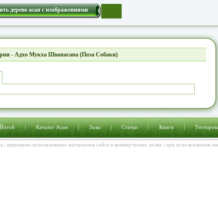
ить дерево асан с изображениями
рии - Адхо Мукха Шванасана (Поза Собаки)
 Йогой
|
Каталог Асан
|
Залы
|
Статьи
|
Книги
|
Тестиров
ы | запрещено использование материалов сайта в коммерческих целях | при использовании м