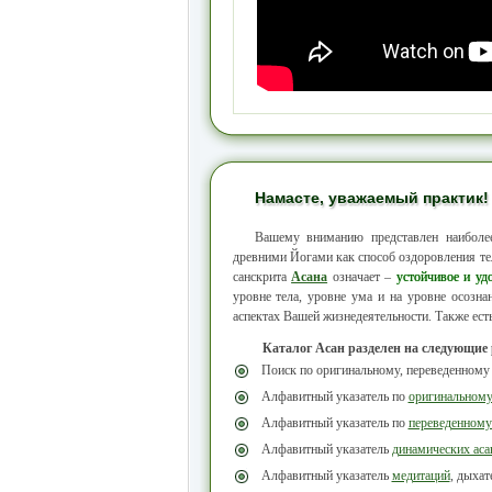
Намасте, уважаемый практик!
Вашему вниманию представлен наибол
древними Йогами как способ оздоровления тел
санскрита
Асана
означает –
устойчивое и уд
уровне тела, уровне ума и на уровне осозн
аспектах Вашей жизнедеятельности. Также ест
Каталог Асан разделен на следующие
Поиск по оригинальному, переведенному
Алфавитный указатель по
оригинальном
Алфавитный указатель по
переведенному
Алфавитный указатель
динамических аса
Алфавитный указатель
медитаций
, дыха