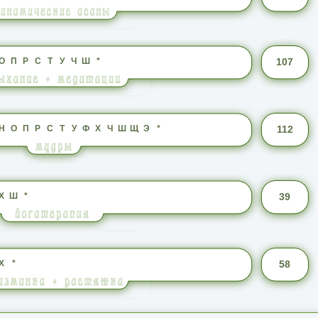
О
П
Р
С
Т
У
Ч
Ш
*
107
Н
О
П
Р
С
Т
У
Ф
Х
Ч
Ш
Щ
Э
*
112
Х
Ш
*
39
Х
*
58