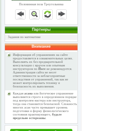
Половинная поза Треугольника
Партнеры
Задания по математике
Внимание
Информация об упражнениях на сайте
предоставляется в ознакомительных целях.
Выполнять их без предварительной
консультации с врачом или опытным
инструктором по
Йоге
не рекомендуется.
Администрация сайта не несет
ответственности за неблагоприятные
последствия от упражнений, так как не
может контролировать технику и
безопасность их выполнения.
Каждая
асана
или йогическое упражнение
выполняется строго в определенном порядке
под контролем мастера или инструктора,
тогда она становится безопасной. Сложность
многих асан часто превышает уровень
подготовки и форму физиологического
состояния практикующего,
будьте
предельно осторожны
.