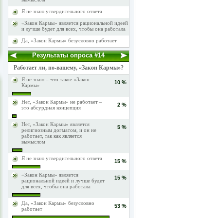
Я не знаю утвердительного ответа
«Закон Кармы» является рациональной идеей
и лучше будет для всех, чтобы она работала
Да, «Закон Кармы» безусловно работает
Результаты опроса #14
Работает ли, по-вашему, «Закон Кармы»?
Я не знаю – что такое «Закон
10 %
Кармы»
Нет, «Закон Кармы» не работает –
2 %
это абсурдная концепция
Нет, «Закон Кармы» является
5 %
религиозным догматом, и он не
работает, так как является
вымыслом
Я не знаю утвердительного ответа
15 %
«Закон Кармы» является
15 %
рациональной идеей и лучше будет
для всех, чтобы она работала
Да, «Закон Кармы» безусловно
53 %
работает