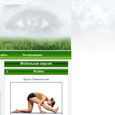
сайта
Тестирование
Мобильная версия
Асаны
Ардха Триконасана