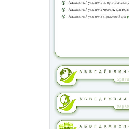
Алфавитный указатель по оригинальном
Алфавитный указатель методик для тера
Алфавитный указатель упражнений для
р
А
Б
В
Г
Д
Й
К
Л
М
Н
А
Б
В
Г
Д
Е
Ж
З
И
Й
А
Б
В
Г
Д
К
М
Н
О
П