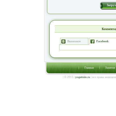
Загруз
Коммента
Вконтакте
Facebook
|
Главная
|
Занятия
| © 2015 |
yogatrain.ru
| все права защищен