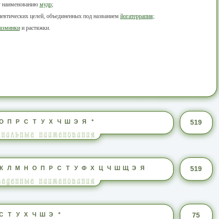
у наименованию
мудр
;
певтических целей, объединенных под названием
йогатеррапия
;
азминки
и растяжки.
О
П
Р
С
Т
У
Х
Ч
Ш
Э
Я
*
519
К
Л
М
Н
О
П
Р
С
Т
У
Ф
Х
Ц
Ч
Ш
Щ
Э
Я
519
С
Т
У
Х
Ч
Ш
Э
*
75