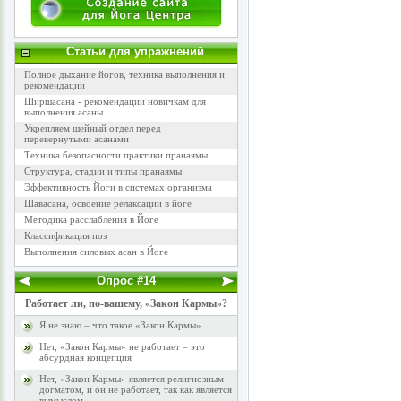
Статьи для упражнений
Полное дыхание йогов, техника выполнения и
рекомендации
Ширшасана - рекомендации новичкам для
выполнения асаны
Укрепляем шейный отдел перед
перевернутыми асанами
Техника безопасности практики пранаямы
Структура, стадии и типы пранаямы
Эффективность Йоги в системах организма
Шавасана, освоение релаксации в йоге
Методика расслабления в Йоге
Классификация поз
Выполнения силовых асан в Йоге
Опрос #14
Работает ли, по-вашему, «Закон Кармы»?
Я не знаю – что такое «Закон Кармы»
Нет, «Закон Кармы» не работает – это
абсурдная концепция
Нет, «Закон Кармы» является религиозным
догматом, и он не работает, так как является
вымыслом