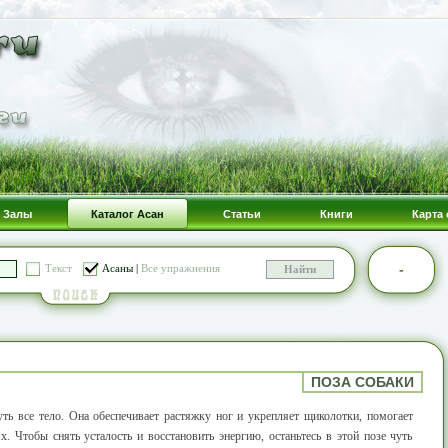
Залы
Каталог Асан
Статьи
Книги
Карта 
-
Текст
Асаны
|
Все упражнения
ПОЗА СОБАКИ
ть все тело. Она обеспечивает растяжку ног и укрепляет щиколотки, помогает
ях. Чтобы снять усталость и восстановить энергию, останьтесь в этой позе чуть