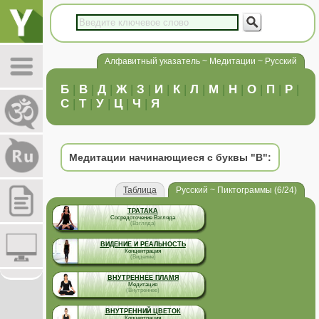
Алфавитный указатель ~ Медитации ~ Русский
Б
|
В
|
Д
|
Ж
|
З
|
И
|
К
|
Л
|
М
|
Н
|
О
|
П
|
Р
|
С
|
Т
|
У
|
Ц
|
Ч
|
Я
Медитации начинающиеся с буквы "В":
Таблица
Русский ~ Пиктограммы (6/24)
ТРАТАКА
Сосредоточение Взгляда
(Взгляда)
ВИДЕНИЕ И РЕАЛЬНОСТЬ
Концентрация
(Видение)
ВНУТРЕННЕЕ ПЛАМЯ
Медитация
(Внутреннее)
ВНУТРЕННИЙ ЦВЕТОК
Концентрация