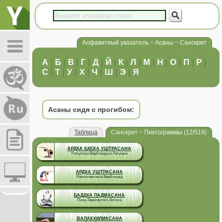
Алфавитный указатель ~ Асаны ~ Санскрит
А
|
Б
|
В
|
Г
|
Д
|
Й
|
К
|
Л
|
М
|
Н
|
О
|
П
|
Р
|
С
|
Т
|
У
|
Х
|
Ч
|
Ш
|
Э
|
Я
Асаны сидя с прогибом:
Таблица
Санскрит ~ Пиктограммы (12/519)
АРДХА БХЕКА УШТРАСАНА
Полупоза Верблюда и Лягушки
АРДХА УШТРАСАНА
Неполная поза Верблюда
БАДДХА ПАДМАСАНА
Поза Замкнутого Лотоса
ВАЛАКХИЛИАСАНА