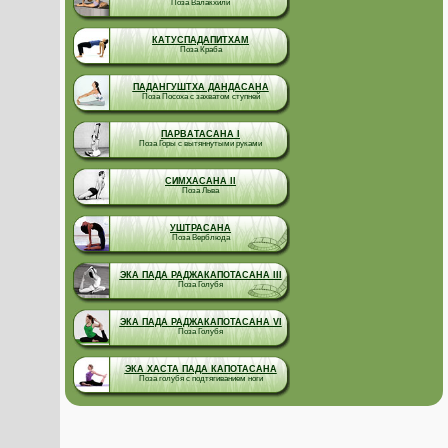
Поза Валакхили
КАТУСПАДАПИТХАМ
Поза Краба
ПАДАНГУШТХА ДАНДАСАНА
Поза Посоха с захватом ступней
ПАРВАТАСАНА I
Поза Горы с вытяннутыми руками
СИМХАСАНА II
Поза Льва
УШТРАСАНА
Поза Верблюда
ЭКА ПАДА РАДЖАКАПОТАСАНА III
Поза Голубя
ЭКА ПАДА РАДЖАКАПОТАСАНА VI
Поза Голубя
ЭКА ХАСТА ПАДА КАПОТАСАНА
Поза голубя с подтягиванием ноги