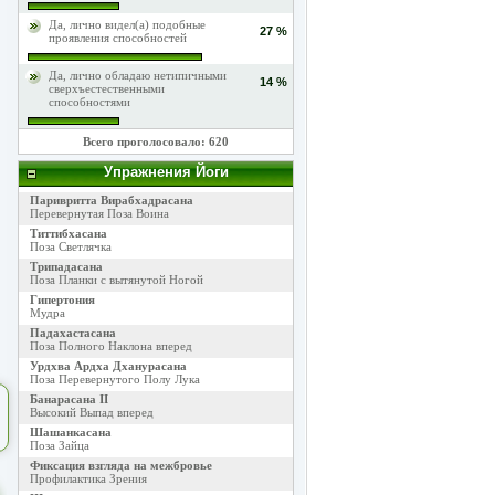
Да, лично видел(а) подобные
27 %
проявления способностей
Да, лично обладаю нетипичными
14 %
сверхъестественными
способностями
Всего проголосовало: 620
Упражнения Йоги
Паривритта Вирабхадрасана
Перевернутая Поза Воина
Титтибхасана
Поза Светлячка
Трипадасана
Поза Планки с вытянутой Ногой
Гипертония
Мудра
Падахастасана
Поза Полного Наклона вперед
Урдхва Ардха Дханурасана
Поза Перевернутого Полу Лука
Банарасана II
Высокий Выпад вперед
Шашанкасана
Поза Зайца
Фиксация взгляда на межбровье
Профилактика Зрения