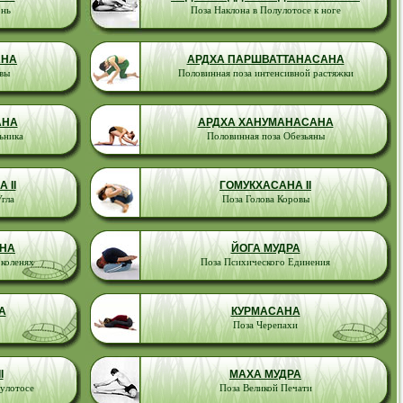
онь
Поза Наклона в Полулотосе к ноге
АНА
АРДХА ПАРШВАТТАНАСАНА
вы
Половинная поза интенсивной растяжки
АНА
АРДХА ХАНУМАНАСАНА
ьника
Половинная поза Обезьяны
 II
ГОМУКХАСАНА II
гла
Поза Голова Коровы
НА
ЙОГА МУДРА
 коленях
Поза Психического Единения
А
КУРМАСАНА
Поза Черепахи
I
МАХА МУДРА
лулотосе
Поза Великой Печати