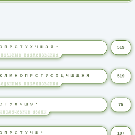
О
П
Р
С
Т
У
Х
Ч
Ш
Э
Я
*
519
К
Л
М
Н
О
П
Р
С
Т
У
Ф
Х
Ц
Ч
Ш
Щ
Э
Я
519
С
Т
У
Х
Ч
Ш
Э
*
75
О
П
Р
С
Т
У
Ч
Ш
*
107