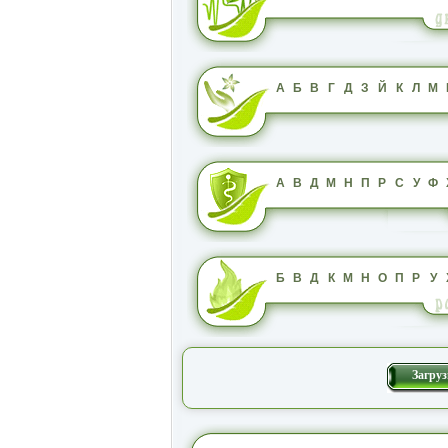
А
Б
В
Г
Д
З
Й
К
Л
М
А
В
Д
М
Н
П
Р
С
У
Ф
Б
В
Д
К
М
Н
О
П
Р
У
Загруз