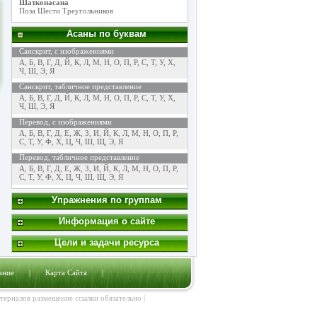
Шатконасана
Поза Шести Треугольников
Асаны по буквам
Санскрит, с изображениями
А
,
Б
,
В
,
Г
,
Д
,
Й
,
К
,
Л
,
М
,
Н
,
О
,
П
,
Р
,
С
,
Т
,
У
,
Х
,
Ч
,
Ш
,
Э
,
Я
Санскрит, табличное представление
А
,
Б
,
В
,
Г
,
Д
,
Й
,
К
,
Л
,
М
,
Н
,
О
,
П
,
Р
,
С
,
Т
,
У
,
Х
,
Ч
,
Ш
,
Э
,
Я
Перевод, с изображениями
А
,
Б
,
В
,
Г
,
Д
,
Е
,
Ж
,
З
,
И
,
Й
,
К
,
Л
,
М
,
Н
,
О
,
П
,
Р
,
С
,
Т
,
У
,
Ф
,
Х
,
Ц
,
Ч
,
Ш
,
Щ
,
Э
,
Я
Перевод, табличное представление
А
,
Б
,
В
,
Г
,
Д
,
Е
,
Ж
,
З
,
И
,
Й
,
К
,
Л
,
М
,
Н
,
О
,
П
,
Р
,
С
,
Т
,
У
,
Ф
,
Х
,
Ц
,
Ч
,
Ш
,
Щ
,
Э
,
Я
Упражнения по группам
Информация о сайте
Цели и задачи ресурса
ание
|
Карта Сайта
|
атериалов размещение ссылки обязательно |