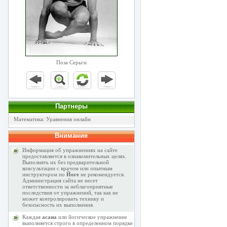
Поза Серьги
Партнеры
Математика: Уравнения онлайн
Внимание
Информация об упражнениях на сайте
предоставляется в ознакомительных целях.
Выполнять их без предварительной
консультации с врачом или опытным
инструктором по
Йоге
не рекомендуется.
Администрация сайта не несет
ответственности за неблагоприятные
последствия от упражнений, так как не
может контролировать технику и
безопасность их выполнения.
Каждая
асана
или йогическое упражнение
выполняется строго в определенном порядке