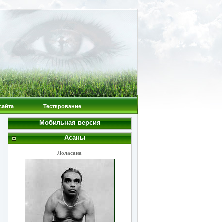
сайта
Тестирование
Мобильная версия
Асаны
Лоласана