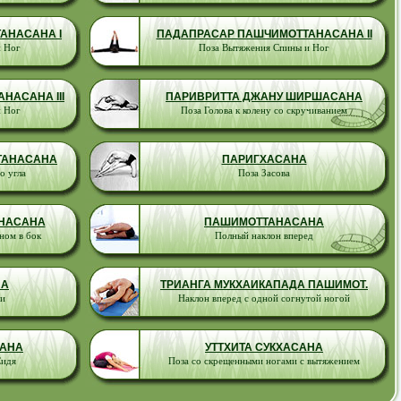
АНАСАНА I
ПАДАПРАСАР ПАШЧИМОТТАНАСАНА II
и Ног
Поза Вытяжения Спины и Ног
НАСАНА III
ПАРИВРИТТА ДЖАНУ ШИРШАСАНА
и Ног
Поза Голова к колену со скручиванием
ТАНАСАНА
ПАРИГХАСАНА
о угла
Поза Засова
ОНАСАНА
ПАШИМОТТАНАСАНА
ном в бок
Полный наклон вперед
НА
ТРИАНГА МУКХАИКАПАДА ПАШИМОТ.
хи
Наклон вперед с одной согнутой ногой
САНА
УТТХИТА СУКХАСАНА
Сидя
Поза со скрещенными ногами с вытяжением