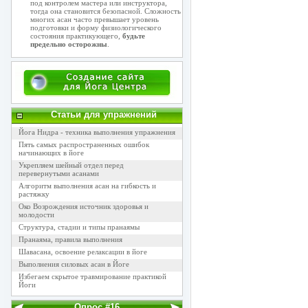
под контролем мастера или инструктора,
тогда она становится безопасной. Сложность
многих асан часто превышает уровень
подготовки и форму физиологического
состояния практикующего,
будьте
предельно осторожны
.
Статьи для упражнений
Йога Нидра - техника выполнения упражнения
Пять самых распространенных ошибок
начинающих в йоге
Укрепляем шейный отдел перед
перевернутыми асанами
Алгоритм выполнения асан на гибкость и
растяжку
Око Возрождения источник здоровья и
молодости
Структура, стадии и типы пранаямы
Пранаяма, правила выполнения
Шавасана, освоение релаксации в йоге
Выполнения силовых асан в Йоге
Избегаем скрытое травмирование практикой
Йоги
Опрос #16