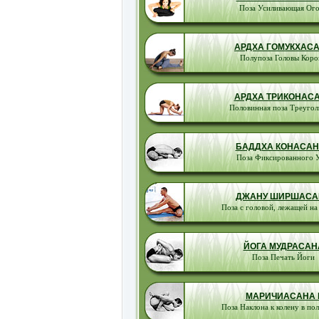
Поза Усиливающая Ог
АРДХА ГОМУКХАС
Полупоза Головы Коро
АРДХА ТРИКОНАС
Половинная поза Треугол
БАДДХА КОНАСАНА
Поза Фиксированного У
ДЖАНУ ШИРШАСА
Поза с головой, лежащей на
ЙОГА МУДРАСАН
Поза Печать Йоги
МАРИЧИАСАНА I
Поза Наклона к колену в по