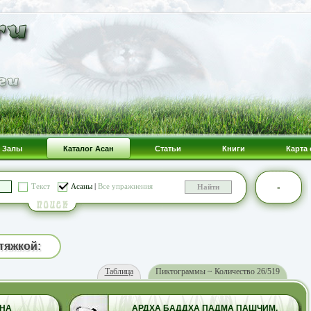
Залы
Каталог Асан
Статьи
Книги
Карта 
-
Текст
Асаны
|
Все упражнения
тяжкой:
Таблица
Пиктограммы ~ Количество 26/519
НА
АРДХА БАДДХА ПАДМА ПАШЧИМ.