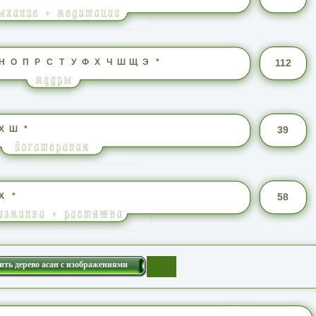
Н
О
П
Р
С
Т
У
Ф
Х
Ч
Ш
Щ
Э
*
112
Х
Ш
*
39
Х
*
58
ить дерево асан с изображениями