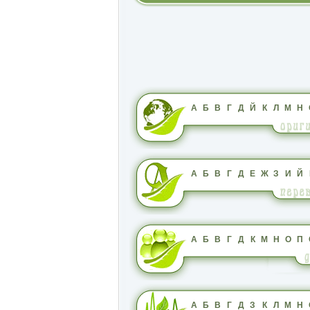
А
Б
В
Г
Д
Й
К
Л
М
Н
А
Б
В
Г
Д
Е
Ж
З
И
Й
А
Б
В
Г
Д
К
М
Н
О
П
А
Б
В
Г
Д
З
К
Л
М
Н