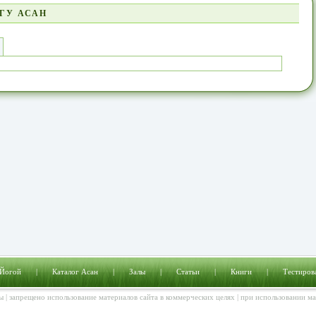
ГУ АСАН
 Йогой
|
Каталог Асан
|
Залы
|
Статьи
|
Книги
|
Тестиров
ы | запрещено использование материалов сайта в коммерческих целях | при использовании м