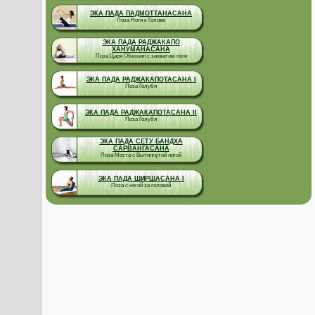
ЭКА ПАДА ПАДМОТТАНАСАНА
Поза Ноги к Голове
ЭКА ПАДА РАДЖАКАПО
ХАНУМАНАСАНА
Поза Царя Обезьян с захватом ноги
ЭКА ПАДА РАДЖАКАПОТАСАНА I
Поза Голубя
ЭКА ПАДА РАДЖАКАПОТАСАНА II
Поза Голубя
ЭКА ПАДА СЕТУ БАНДХА
САРВАНГАСАНА
Поза Моста с Вытяннутой ногой
ЭКА ПАДА ШИРШАСАНА I
Поза с ногой за головой