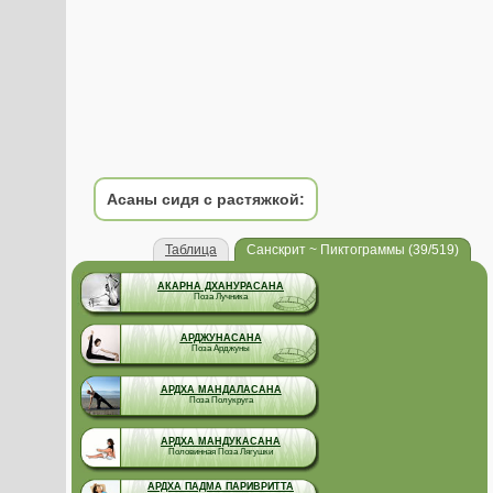
Асаны сидя с растяжкой:
Таблица
Санскрит ~ Пиктограммы (39/519)
АКАРНА ДХАНУРАСАНА
Поза Лучника
АРДЖУНАСАНА
Поза Арджуны
АРДХА МАНДАЛАСАНА
Поза Полукруга
АРДХА МАНДУКАСАНА
Половинная Поза Лягушки
АРДХА ПАДМА ПАРИВРИТТА