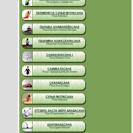
Поза Цапли с поворотом
ПАРИВРИТТА СУРЬЯ ЯНТРАСАНА
Поза Компаса
ПАРШВА АНДЖАНЕЙАСАНА
Поза Бокового Низкого Выпада
ПАШЧИМА НАМАСКАРАСАНА
Обратная Поза Молитвы
САМАКОНАСАНА I
Поза Прямого Угла
САМИКАТАСАНА
Поза с перекрещенными ногами
СКАНДАСАНА
Поза бога Сканды
СУРЬЯ ЯНТРАСАНА
Поза Компаса
УТТХИТА ХАСТА МЕРУ ДАНДАСАНА
Поза Позвоночного Столба
ХАНУМАНАСАНА
Поза Царя Обезьян