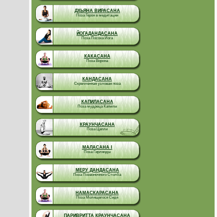
ДХЬЯНА ВИРАСАНА
Поза Героя в медитации
ЙОГАДАНДАСАНА
Поза Посоха Йога
КАКАСАНА
Поза Ворона
КАНДАСАНА
Скрепленная узловая поза
КАПИЛАСАНА
Поза мудреца Капилы
КРАУНЧАСАНА
Поза Цапли
МАЛАСАНА I
Поза Гирлянды
МЕРУ ДАНДАСАНА
Поза Позвоночного Столба
НАМАСКАРАСАНА
Поза Молящегося Сидя
ПАРИВРИТТА КРАУНЧАСАНА