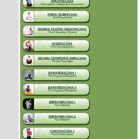
КРАУНЧАСАНА
Поза Цапли с поворотом в полулотосе
АРДХА ПАДМАСАНА
Поза Полулотоса
БАДДХА АКАРНА ДХАНУРАСАНА
Поза Связанного Лучника
БУДДХАСАНА
Поза Просвещенного
БХУДЖА ПАРИПУРНА ВИРАСАНА
Полная Поза Героя
ВАМАДЕВАСАНА I
Поза мудреца Вамадевы
ВАМАДЕВАСАНА II
Поза мудреца Вамадевы
ВИРАНЧИАСАНА I
Поза Виранчи
ВИРАНЧИАСАНА II
Поза Виранчи
ГОМУКХАСАНА I
Поза Голова коровы