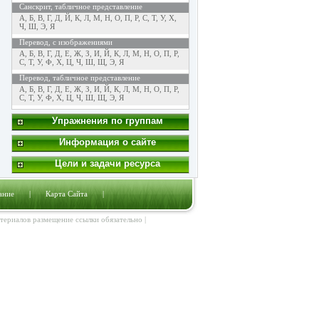
Санскрит, табличное представление
А
,
Б
,
В
,
Г
,
Д
,
Й
,
К
,
Л
,
М
,
Н
,
О
,
П
,
Р
,
С
,
Т
,
У
,
Х
,
Ч
,
Ш
,
Э
,
Я
Перевод, с изображениями
А
,
Б
,
В
,
Г
,
Д
,
Е
,
Ж
,
З
,
И
,
Й
,
К
,
Л
,
М
,
Н
,
О
,
П
,
Р
,
С
,
Т
,
У
,
Ф
,
Х
,
Ц
,
Ч
,
Ш
,
Щ
,
Э
,
Я
Перевод, табличное представление
А
,
Б
,
В
,
Г
,
Д
,
Е
,
Ж
,
З
,
И
,
Й
,
К
,
Л
,
М
,
Н
,
О
,
П
,
Р
,
С
,
Т
,
У
,
Ф
,
Х
,
Ц
,
Ч
,
Ш
,
Щ
,
Э
,
Я
Упражнения по группам
Информация о сайте
Цели и задачи ресурса
ание
|
Карта Сайта
|
атериалов размещение ссылки обязательно |