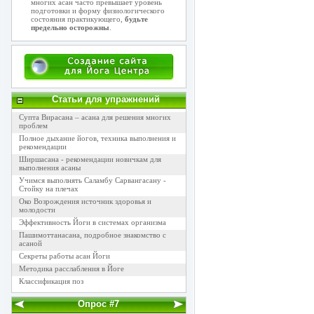
многих асан часто превышает уровень
подготовки и форму физиологического
состояния практикующего,
будьте
предельно осторожны
.
Статьи для упражнений
Супта Вирасана – асана для решения многих
проблем
Полное дыхание йогов, техника выполнения и
рекомендации
Ширшасана - рекомендации новичкам для
выполнения асаны
Учимся выполнять Саламбу Сарвангасану -
Стойку на плечах
Око Возрождения источник здоровья и
молодости
Эффективность Йоги в системах организма
Пашимоттанасана, подробное знакомство с
асаной
Секреты работы асан Йоги
Методика расслабления в Йоге
Классификация поз
Опрос #7