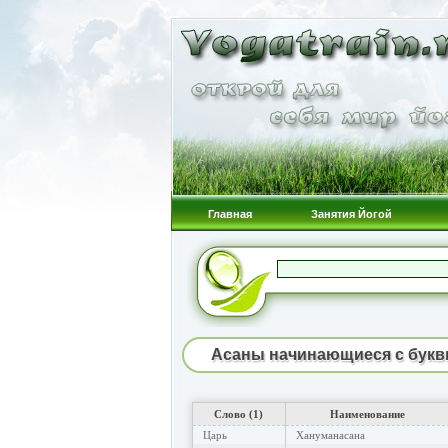
Главная
Занятия Йогой
Асаны начинающиеся с букв
Слово (1)
Наименование
Царь
Хануманасана