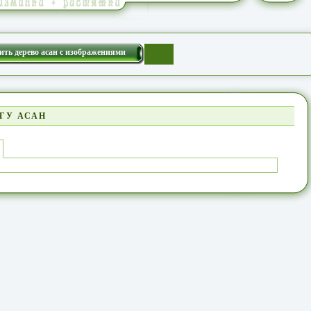
ить дерево асан с изображениями
ГУ АСАН