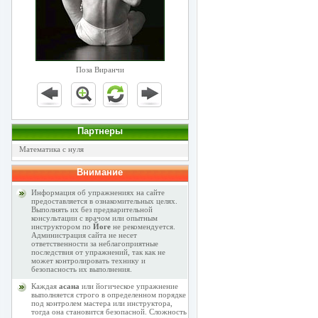
Поза Виранчи
Партнеры
Математика с нуля
Внимание
Информация об упражнениях на сайте
предоставляется в ознакомительных целях.
Выполнять их без предварительной
консультации с врачом или опытным
инструктором по
Йоге
не рекомендуется.
Администрация сайта не несет
ответственности за неблагоприятные
последствия от упражнений, так как не
может контролировать технику и
безопасность их выполнения.
Каждая
асана
или йогическое упражнение
выполняется строго в определенном порядке
под контролем мастера или инструктора,
тогда она становится безопасной. Сложность