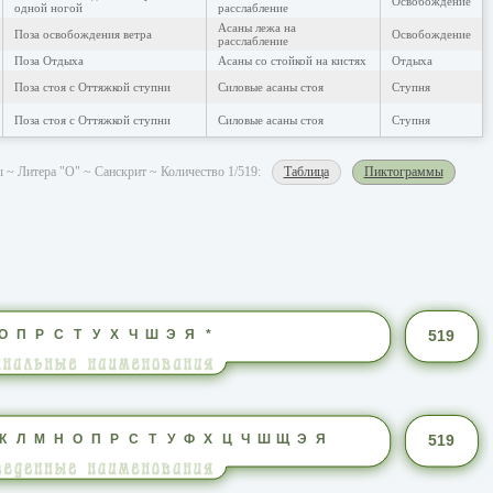
Освобождение
одной ногой
расслабление
Асаны лежа на
Поза освобождения ветра
Освобождение
расслабление
Поза Отдыха
Асаны со стойкой на кистях
Отдыха
Поза стоя с Оттяжкой ступни
Силовые асаны стоя
Ступня
Поза стоя с Оттяжкой ступни
Силовые асаны стоя
Ступня
 ~ Литера "О" ~ Санскрит ~ Количество 1/519:
Таблица
Пиктограммы
О
П
Р
С
Т
У
Х
Ч
Ш
Э
Я
*
519
К
Л
М
Н
О
П
Р
С
Т
У
Ф
Х
Ц
Ч
Ш
Щ
Э
Я
519