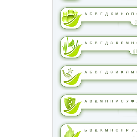
А
Б
В
Г
Д
К
М
Н
О
П
А
Б
В
Г
Д
З
К
Л
М
Н
А
Б
В
Г
Д
З
Й
К
Л
М
А
В
Д
М
Н
П
Р
С
У
Ф
Б
В
Д
К
М
Н
О
П
Р
У