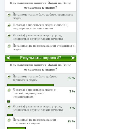
Как повлияли занятия Йогой на Ваше
отношение к людям?
Йога помогла мне быть добрее, терпимее к
людям
Я стал(а) относиться к людям с опаской,
недоверием и непониманием
Я стал(а) различать в людях угрозу,
ненависть и другие плохие качества
Йога никак не повлияла на мои отношения к
людям
Результаты опроса #7
Как повлияли занятия Йогой на Ваше
отношение к людям?
Йога помогла мне быть добрее,
65 %
терпимее к людям
Я стал(а) относиться к людям с
3 %
опаской, недоверием и
непониманием
Я стал(а) различать в людях угрозу,
7 %
ненависть и другие плохие качества
Йога никак не повлияла на мои
25 %
отношения к людям