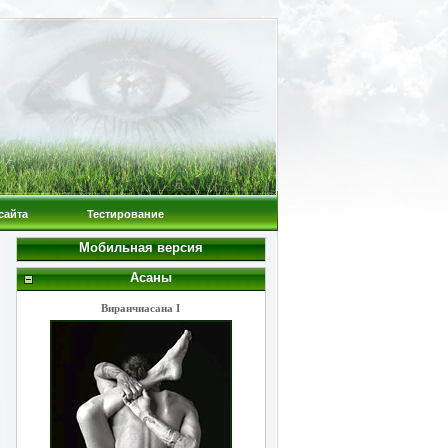
сайта
Тестирование
Мобильная версия
Асаны
Виранчиасана I