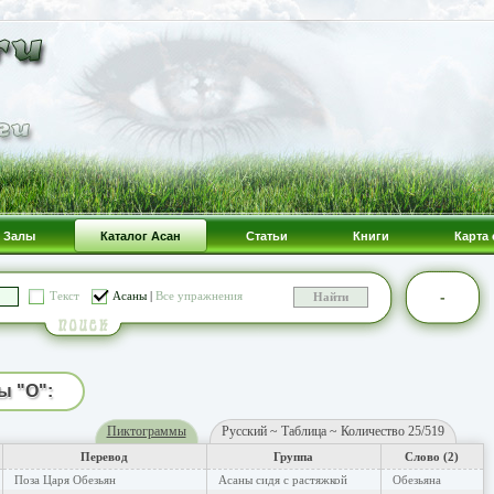
Залы
Каталог Асан
Статьи
Книги
Карта 
-
Текст
Асаны
|
Все упражнения
ы "О":
Пиктограммы
Русский ~ Таблица ~ Количество 25/519
Перевод
Группа
Слово (2)
Поза Царя Обезьян
Асаны сидя с растяжкой
Обезьяна