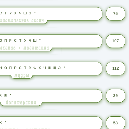
С
Т
У
Х
Ч
Ш
Э
*
75
О
П
Р
С
Т
У
Ч
Ш
*
107
Н
О
П
Р
С
Т
У
Ф
Х
Ч
Ш
Щ
Э
*
112
Х
Ш
*
39
Х
*
58