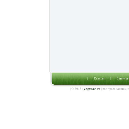
|
Главная
|
Занятия
| © 2015 |
yogatrain.ru
| все права защищен