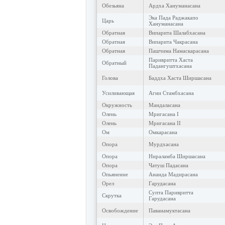
Обезьяна
Ардха Хануманасана
Эка Пада Раджакапо
Царь
Хануманасана
Обратная
Випарита Шалабхасана
Обратная
Випарита Чакрасана
Обратная
Пашчима Намаскарасана
Паривритта Хаста
Обратный
Падангуштхасана
Голова
Баддха Хаста Ширшасана
Усиливающая
Агни Стамбхасана
Окружность
Мандаласана
Олень
Мригасана I
Олень
Мригасана II
Ом
Омкарасана
Опора
Мурдхасана
Опора
Нираламба Ширшасана
Опора
Чатуш Падасана
Опьянение
Ананда Мадирасана
Орел
Гарудасана
Супта Паривритта
Скрутка
Гарудасана
Освобождение
Паванамуктасана