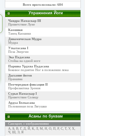
Всего проголосовало: 684
Упражнения Йоги
Чандра Намаскар III
Приветствие Луне
Каошики
Танец Каошики
Динамическая Мудра
Мудра
Уткатасана I
Поза Энергии
Эка Падасана
Стойка на одной ноге
Паршва Урдхва Падасана
Боковое поднятие Ног в положении лежа
Дыхание йогов
Пранаяма
Поочередная фиксация II
Профилактика Зрения
Сурья Намаскар I
Приветствие Солнцу
Ардха Бхекасана
Половинная поза Лягушки
Асаны по буквам
Санскрит, с изображениями
А
,
Б
,
В
,
Г
,
Д
,
Й
,
К
,
Л
,
М
,
Н
,
О
,
П
,
Р
,
С
,
Т
,
У
,
Х
,
Ч
,
Ш
,
Э
,
Я