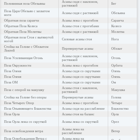
Асаны сидя с наклоном,
Половинная поза Обезьяны
Бег
растяжкой
Поза Царя Обезьян с захватом
Асаны сидя с растяжкой
Обезьяна
ноги
Обратная поза саранчи
Асаны лежа с прогибом
Саранча
Обратная Поза Колеса
Асаны стоя с прогибами
Колесо
Обратная Поза Молитвы
Асаны сидя с растяжкой
Молитва
Обратная поза Стоя с вытянутой
Силовые асаны стоя
Нога
ногой
Стойка на Голове с Обхватом
Перевернутые асаны
Обхват
Локтей
Асаны сидя с наклоном,
Поза Усиливающая Огонь
Огонь
растяжкой
Поза Окружности
Асаны лежа с прогибом
Орбита
Поза Оленя
Асаны сидя со скрутками
Олень
Поза Оленя
Асаны сидя со скрутками
Олень
Поза ОМ
Асаны сидя со скрутками
Ом
Асаны стоя с наклоном,
Поза с опорой на макушку
Макушка
растяжкой
Стойка на Голове без опоры
Перевернутые асаны
Голова
Поза Четырех Опор
Асаны лежа с прогибом
Четыре
Поза Опьяняющего Блаженства
Асаны сидя на расслабление
Блаженство
Поза Орла
Асаны стоя на баланс
Орла
Поза Орла лежа со скруткой
Асаны лежа со скруткой
Орел
Асаны лежа на
Поза освобождения ветра
Ветер
расслабление
Поза Освобождения Ветра с
Асаны лежа на