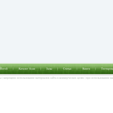
 Йогой
|
Каталог Асан
|
Залы
|
Статьи
|
Книги
|
Тестиров
ы | запрещено использование материалов сайта в коммерческих целях | при использовании м