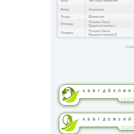
Нога
Эка Пада Апанасана
Ветер
Апанасана
Отдых
Шаянасана
Уттхита Хаста
Оттяжка
Падангустхасана I
Уттхита Хаста
Оттяжка
Падангустхасана II
Асаны
А
Б
В
Г
Д
Й
К
Л
М
Н
А
Б
В
Г
Д
Е
Ж
З
И
Й