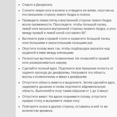
Сядьте в Дандасану.
Согните левую ногу в колене и отведите ее влево, опустив на
пол внешнюю сторону левого бедра и голени.
Приведите левую пятку к внутренней стороне левого бедра
возле промежности. Проследите, чтобы большой палец
левой ноги касался внутренней стороны правого бедра, а угол
между правой и левой ногой составлял 90°.
Вытяните руки к правой стопе и захватите большой палец
ноги большими и указательными пальцами рук.
Опустите голову вниз так, чтобы подбородок оказался над
грудиной в ямке между ключицами.
Полностью вытяните позвоночник. Не позволяйте правой
ноге разворачиваться наружу.
Сделайте полный вдох. Подтяните всю брюшную полость от
заднего прохода до диафрагмы. Направьте эту область
внутрь к позвоночнику и вверх к диафрагме.
Отпустите область живота и выдохните. Затем сделайте вдох,
задержите дыхание и снова подтяните абдоминальную
область. Выполняйте позу таким образом от 1 до 3 минут.
Отпустите живот. На вдохе поднимите голову, отпустите
правую стопу и выпрямите левую ногу.
Повторите асану в другую сторону, оставаясь в ней то же
количество времени.