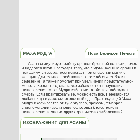
МАХА МУДРА
Поза Великой Печати
Асана стимулирует работу органов брюшной полости, почек
и надпочечников. Благодаря тому, что абдоминальные органы в
ней движутся вверх, поза помогает при опущении матки у
женщин. Длительное пребывание в позе облегчает боли в
селезенке , а также помогает при увеличении предстательной
железы. Кроме того, она также избавляет от нарушений
пищеварения. Маха Мудра избавляет от боли и побеждает
смерть. Если практиковать ее, можно есть все. Переварится
любая пища и даже смертоносный яд… Практикующий Маха
Мудру излечивается от туберкулеза, проказы, геморроя,
спленомегалии (увеличения селезенки ), расстройств
пищеварения и многих других хронических заболеваний.
ИЗОБРАЖЕНИЯ ДЛЯ АСАНЫ