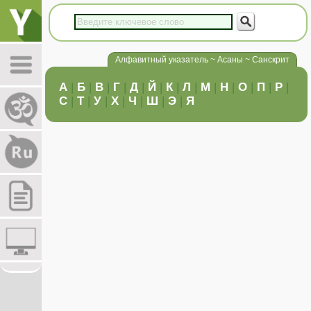
Алфавитный указатель ~ Асаны ~ Санскрит
А
|
Б
|
В
|
Г
|
Д
|
Й
|
К
|
Л
|
М
|
Н
|
О
|
П
|
Р
|
С
|
Т
|
У
|
Х
|
Ч
|
Ш
|
Э
|
Я