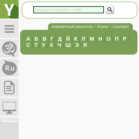
Алфавитный указатель ~ Асаны ~ Санскрит
А
|
Б
|
В
|
Г
|
Д
|
Й
|
К
|
Л
|
М
|
Н
|
О
|
П
|
Р
|
С
|
Т
|
У
|
Х
|
Ч
|
Ш
|
Э
|
Я