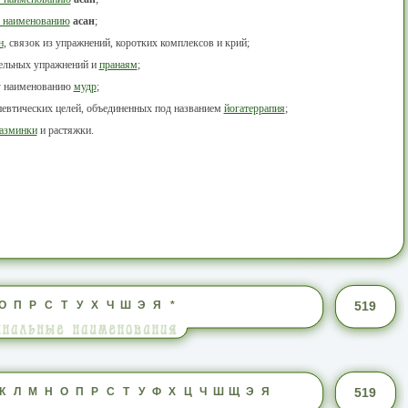
 наименованию
асан
;
н
, связок из упражнений, коротких комплексов и крий;
тельных упражнений и
пранаям
;
у наименованию
мудр
;
певтических целей, объединенных под названием
йогатеррапия
;
азминки
и растяжки.
О
П
Р
С
Т
У
Х
Ч
Ш
Э
Я
*
519
К
Л
М
Н
О
П
Р
С
Т
У
Ф
Х
Ц
Ч
Ш
Щ
Э
Я
519