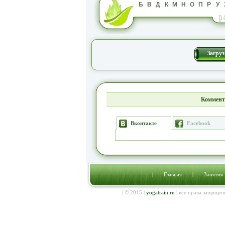
Б
В
Д
К
М
Н
О
П
Р
У
Загруз
Коммент
Вконтакте
Facebook
|
Главная
|
Занятия
| © 2015 |
yogatrain.ru
| все права защищен