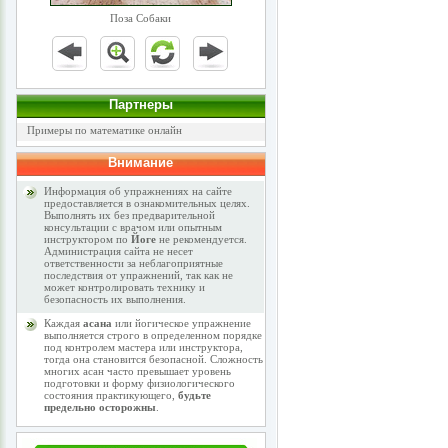
Поза Собаки
Партнеры
Примеры по математике онлайн
Внимание
Информация об упражнениях на сайте
предоставляется в ознакомительных целях.
Выполнять их без предварительной
консультации с врачом или опытным
инструктором по
Йоге
не рекомендуется.
Администрация сайта не несет
ответственности за неблагоприятные
последствия от упражнений, так как не
может контролировать технику и
безопасность их выполнения.
Каждая
асана
или йогическое упражнение
выполняется строго в определенном порядке
под контролем мастера или инструктора,
тогда она становится безопасной. Сложность
многих асан часто превышает уровень
подготовки и форму физиологического
состояния практикующего,
будьте
предельно осторожны
.