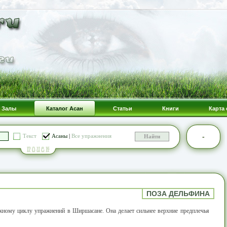
Залы
Каталог Асан
Статьи
Книги
Карта 
-
Текст
Асаны
|
Все упражнения
ПОЗА ДЕЛЬФИНА
ожному циклу упражнений в Ширшасане. Она делает сильнее верхние предплечья