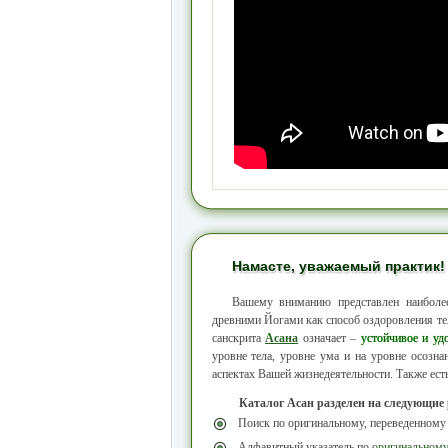
Намасте, уважаемый практик!
Вашему вниманию представлен наибол
древними Йогами как способ оздоровления тел
санскрита
Асана
означает –
устойчивое и уд
уровне тела, уровне ума и на уровне осозн
аспектах Вашей жизнедеятельности. Также ест
Каталог Асан разделен на следующие
Поиск по оригинальному, переведенному
Алфавитный указатель по
оригинальном