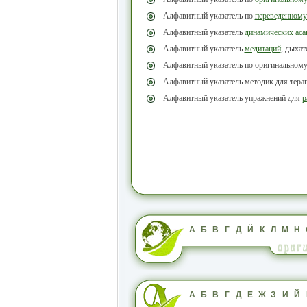
Алфавитный указатель по
переведенному
Алфавитный указатель
динамических аса
Алфавитный указатель
медитаций
, дыха
Алфавитный указатель по оригинальном
Алфавитный указатель методик для тера
Алфавитный указатель упражнений для
р
А
Б
В
Г
Д
Й
К
Л
М
Н
А
Б
В
Г
Д
Е
Ж
З
И
Й