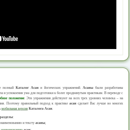
ее полный
Каталог Асан
и йогических упражнений.
Асаны
были разработаны
а и успокоения ума для подготовки к более продвинутым практикам. В переводе с
обное положение
. Эти упражнения действуют на всех трех уровнях человека – на
ания. Поэтому правильный подход к практике
асан
сделает Вас лучше во многих
ь
мобильная версия
Каталога Асан
.
 разделы
:
 наименованию и тексту
асаны
;
у наименованию
асан
;