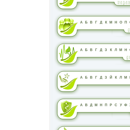
А
Б
В
Г
Д
К
М
Н
О
П
А
Б
В
Г
Д
З
К
Л
М
Н
А
Б
В
Г
Д
З
Й
К
Л
М
А
В
Д
М
Н
П
Р
С
У
Ф