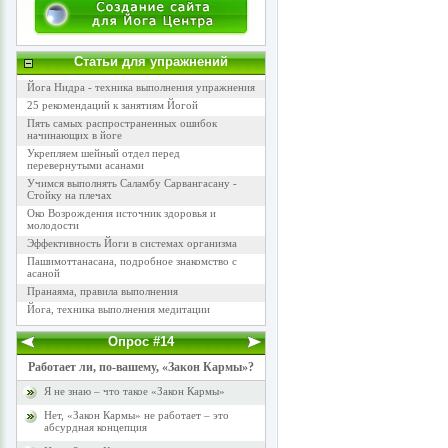
Статьи для упражнений
Йога Нидра - техника выполнения упражнения
25 рекомендаций к занятиям Йогой
Пять самых распространенных ошибок
начинающих в йоге
Укрепляем шейный отдел перед
перевернутыми асанами
Учимся выполнять Саламбу Сарвангасану -
Стойку на плечах
Око Возрождения источник здоровья и
молодости
Эффективность Йоги в системах организма
Пашимоттанасана, подробное знакомство с
асаной
Пранаяма, правила выполнения
Йога, техника выполнения медитации
Опрос #14
Работает ли, по-вашему, «Закон Кармы»?
Я не знаю – что такое «Закон Кармы»
Нет, «Закон Кармы» не работает – это
абсурдная концепция