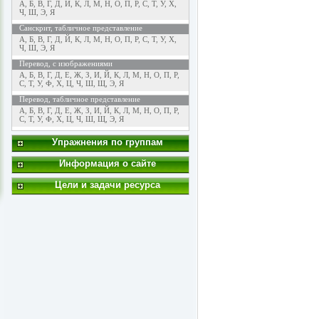
А
,
Б
,
В
,
Г
,
Д
,
Й
,
К
,
Л
,
М
,
Н
,
О
,
П
,
Р
,
С
,
Т
,
У
,
Х
,
Ч
,
Ш
,
Э
,
Я
Санскрит, табличное представление
А
,
Б
,
В
,
Г
,
Д
,
Й
,
К
,
Л
,
М
,
Н
,
О
,
П
,
Р
,
С
,
Т
,
У
,
Х
,
Ч
,
Ш
,
Э
,
Я
Перевод, с изображениями
А
,
Б
,
В
,
Г
,
Д
,
Е
,
Ж
,
З
,
И
,
Й
,
К
,
Л
,
М
,
Н
,
О
,
П
,
Р
,
С
,
Т
,
У
,
Ф
,
Х
,
Ц
,
Ч
,
Ш
,
Щ
,
Э
,
Я
Перевод, табличное представление
А
,
Б
,
В
,
Г
,
Д
,
Е
,
Ж
,
З
,
И
,
Й
,
К
,
Л
,
М
,
Н
,
О
,
П
,
Р
,
С
,
Т
,
У
,
Ф
,
Х
,
Ц
,
Ч
,
Ш
,
Щ
,
Э
,
Я
Упражнения по группам
Информация о сайте
Цели и задачи ресурса