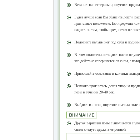
Встаньте на четвереньки, опустите предпл
Будет лучше если Вы сблизите локти, ра
правильное положение. Если держать локт
следите за тем, чтобы предплечья от лок
Подогните пальцы ног под себя и подним
В этом положении отведите плечи от ушей
это действие совершается от силы, с кото
Прижимайте основание и кончики пальцев
Немного прогнитесь, делая упор на пред
позы в течении 20-40 сек.
Выйдите из позы, опустите сначала колени
ВНИМАНИЕ
Другая вариация позы выполняется с упо
спине следует держать ее ровной.