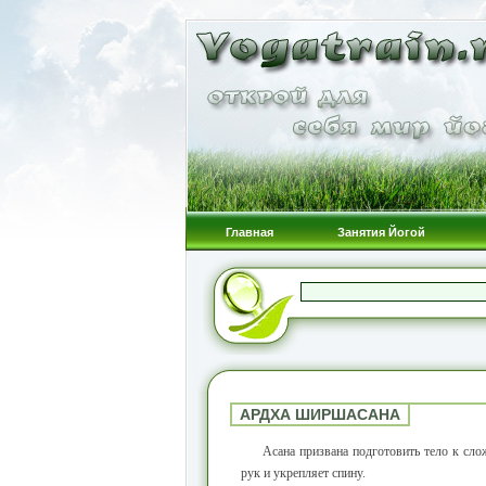
Главная
Занятия Йогой
АРДХА ШИРШАСАНА
Асана призвана подготовить тело к сл
рук и укрепляет спину.