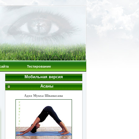
сайта
Тестирование
Мобильная версия
Асаны
Адхо Мукха Шванасана