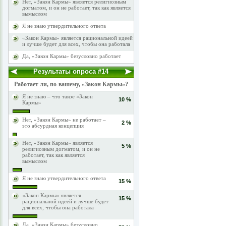
Нет, «Закон Кармы» является религиозным
догматом, и он не работает, так как является
вымыслом
Я не знаю утвердительного ответа
«Закон Кармы» является рациональной идеей
и лучше будет для всех, чтобы она работала
Да, «Закон Кармы» безусловно работает
Результаты опроса #14
Работает ли, по-вашему, «Закон Кармы»?
Я не знаю – что такое «Закон
10 %
Кармы»
Нет, «Закон Кармы» не работает –
2 %
это абсурдная концепция
Нет, «Закон Кармы» является
5 %
религиозным догматом, и он не
работает, так как является
вымыслом
Я не знаю утвердительного ответа
15 %
«Закон Кармы» является
15 %
рациональной идеей и лучше будет
для всех, чтобы она работала
Да, «Закон Кармы» безусловно