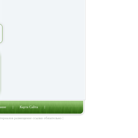
ание
|
Карта Сайта
|
атериалов размещение ссылки обязательно |