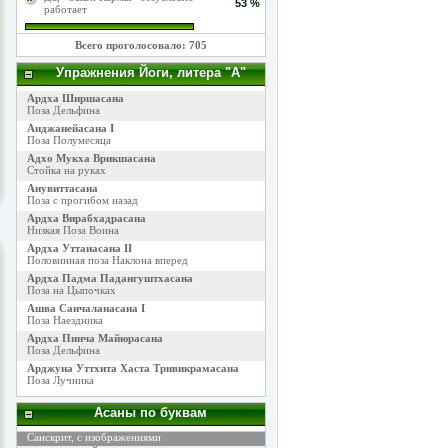
53 %
работает
Всего проголосовало: 705
Упражнения Йоги, литера "А"
Ардха Ширшасана
Поза Дельфина
Анджанейасана I
Поза Полумесяца
Адхо Мукха Врикшасана
Стойка на руках
Анувиттасана
Поза с прогибом назад
Ардха Вирабхадрасана
Низкая Поза Воина
Ардха Уттанасана II
Половинная поза Наклона вперед
Ардха Падма Падангуштхасана
Поза на Цыпочках
Ашва Санчаланасана I
Поза Наездника
Ардха Пинча Майюрасана
Поза Дельфина
Арджуна Уттхита Хаста Тривикрамасана
Поза Лучника
Асаны по буквам
Санскрит, с изображениями