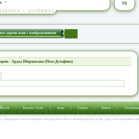
Х
*
58
ить дерево асан с изображениями
арии - Ардха Ширшасана (Поза Дельфина)
 Йогой
|
Каталог Асан
|
Залы
|
Статьи
|
Книги
|
Тестиров
ы | запрещено использование материалов сайта в коммерческих целях | при использовании м