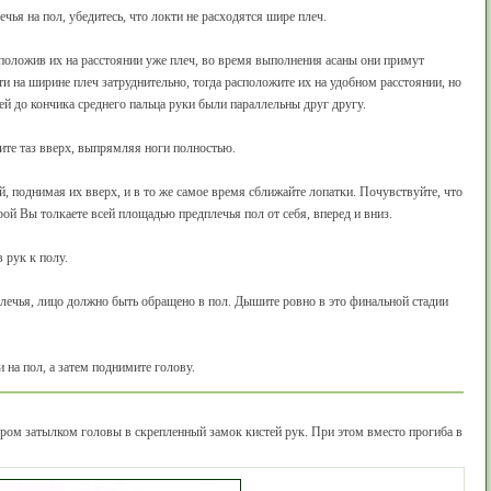
ечья на пол, убедитесь, что локти не расходятся шире плеч.
сположив их на расстоянии уже плеч, во время выполнения асаны они примут
и на ширине плеч затруднительно, тогда расположите их на удобном расстоянии, но
тей до кончика среднего пальца руки были параллельны друг другу.
ите таз вверх, выпрямляя ноги полностью.
, поднимая их вверх, и в то же самое время сближайте лопатки. Почувствуйте, что
рой Вы толкаете всей площадью предплечья пол от себя, вперед и вниз.
 рук к полу.
плечья, лицо должно быть обращено в пол. Дышите ровно в это финальной стадии
 на пол, а затем поднимите голову.
ром затылком головы в скрепленный замок кистей рук. При этом вместо прогиба в