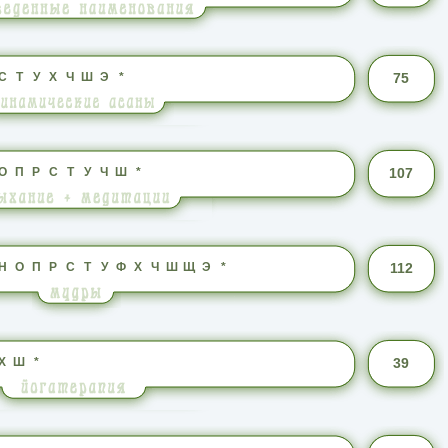
С
Т
У
Х
Ч
Ш
Э
*
75
О
П
Р
С
Т
У
Ч
Ш
*
107
Н
О
П
Р
С
Т
У
Ф
Х
Ч
Ш
Щ
Э
*
112
Х
Ш
*
39