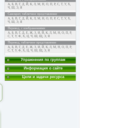
А
,
Б
,
В
,
Г
,
Д
,
Й
,
К
,
Л
,
М
,
Н
,
О
,
П
,
Р
,
С
,
Т
,
У
,
Х
,
Ч
,
Ш
,
Э
,
Я
Санскрит, табличное представление
А
,
Б
,
В
,
Г
,
Д
,
Й
,
К
,
Л
,
М
,
Н
,
О
,
П
,
Р
,
С
,
Т
,
У
,
Х
,
Ч
,
Ш
,
Э
,
Я
Перевод, с изображениями
А
,
Б
,
В
,
Г
,
Д
,
Е
,
Ж
,
З
,
И
,
Й
,
К
,
Л
,
М
,
Н
,
О
,
П
,
Р
,
С
,
Т
,
У
,
Ф
,
Х
,
Ц
,
Ч
,
Ш
,
Щ
,
Э
,
Я
Перевод, табличное представление
А
,
Б
,
В
,
Г
,
Д
,
Е
,
Ж
,
З
,
И
,
Й
,
К
,
Л
,
М
,
Н
,
О
,
П
,
Р
,
С
,
Т
,
У
,
Ф
,
Х
,
Ц
,
Ч
,
Ш
,
Щ
,
Э
,
Я
Упражнения по группам
Информация о сайте
Цели и задачи ресурса