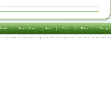
 Йогой
|
Каталог Асан
|
Залы
|
Статьи
|
Книги
|
Тестиров
ы | запрещено использование материалов сайта в коммерческих целях | при использовании м