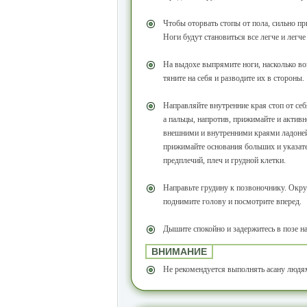
Чтобы оторвать стопы от пола, сильно пр
Ноги будут становиться все легче и легче
На выдохе выпрямите ноги, насколько во
тяните на себя и разводите их в стороны.
Направляйте внутренние края стоп от себ
а пальцы, напротив, прижимайте и актив
внешними и внутренними краями ладоней.
прижимайте основания больших и указате
предплечий, плеч и грудной клетки.
Направьте грудину к позвоночнику. Окру
поднимите голову и посмотрите вперед.
Дышите спокойно и задержитесь в позе на
ВНИМАНИЕ
Не рекомендуется выполнять асану людям