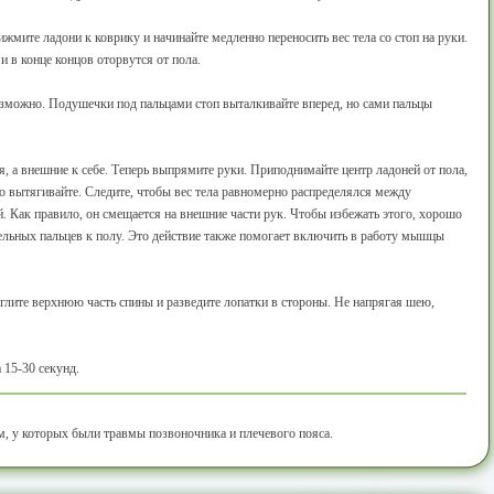
ижмите ладони к коврику и начинайте медленно переносить вес тела со стоп на руки.
 и в конце концов оторвутся от пола.
зможно. Подушечки под пальцами стоп выталкивайте вперед, но сами пальцы
я, а внешние к себе. Теперь выпрямите руки. Приподнимайте центр ладоней от пола,
но вытягивайте. Следите, чтобы вес тела равномерно распределялся между
 Как правило, он смещается на внешние части рук. Чтобы избежать этого, хорошо
льных пальцев к полу. Это действие также помогает включить в работу мышцы
глите верхнюю часть спины и разведите лопатки в стороны. Не напрягая шею,
 15-30 секунд.
, у которых были травмы позвоночника и плечевого пояса.