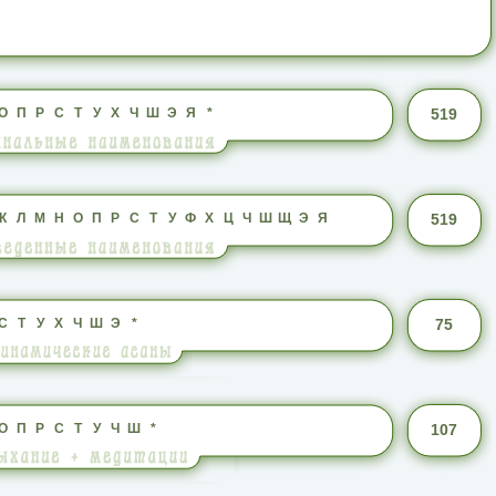
О
П
Р
С
Т
У
Х
Ч
Ш
Э
Я
*
519
К
Л
М
Н
О
П
Р
С
Т
У
Ф
Х
Ц
Ч
Ш
Щ
Э
Я
519
С
Т
У
Х
Ч
Ш
Э
*
75
О
П
Р
С
Т
У
Ч
Ш
*
107