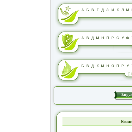
А
Б
В
Г
Д
З
Й
К
Л
М
А
В
Д
М
Н
П
Р
С
У
Ф
Б
В
Д
К
М
Н
О
П
Р
У
Загруз
Коммен