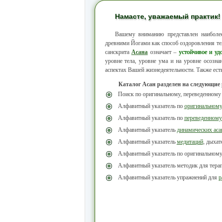
Намасте, уважаемый практик!
Вашему вниманию представлен наибол
древними Йогами как способ оздоровления тел
санскрита
Асана
означает –
устойчивое и уд
уровне тела, уровне ума и на уровне осозн
аспектах Вашей жизнедеятельности. Также ест
Каталог Асан разделен на следующие
Поиск по оригинальному, переведенному
Алфавитный указатель по
оригинальном
Алфавитный указатель по
переведенному
Алфавитный указатель
динамических аса
Алфавитный указатель
медитаций
, дыха
Алфавитный указатель по оригинальном
Алфавитный указатель методик для тера
Алфавитный указатель упражнений для
р