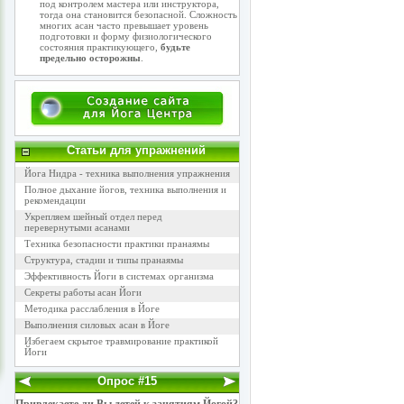
под контролем мастера или инструктора,
тогда она становится безопасной. Сложность
многих асан часто превышает уровень
подготовки и форму физиологического
состояния практикующего,
будьте
предельно осторожны
.
Статьи для упражнений
Йога Нидра - техника выполнения упражнения
Полное дыхание йогов, техника выполнения и
рекомендации
Укрепляем шейный отдел перед
перевернутыми асанами
Техника безопасности практики пранаямы
Структура, стадии и типы пранаямы
Эффективность Йоги в системах организма
Секреты работы асан Йоги
Методика расслабления в Йоге
Выполнения силовых асан в Йоге
Избегаем скрытое травмирование практикой
Йоги
Опрос #15