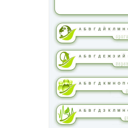
А
Б
В
Г
Д
Й
К
Л
М
Н
А
Б
В
Г
Д
Е
Ж
З
И
Й
А
Б
В
Г
Д
К
М
Н
О
П
А
Б
В
Г
Д
З
К
Л
М
Н