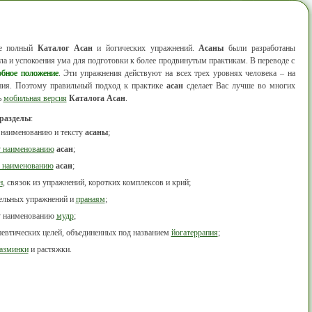
ее полный
Каталог Асан
и йогических упражнений.
Асаны
были разработаны
а и успокоения ума для подготовки к более продвинутым практикам. В переводе с
обное положение
. Эти упражнения действуют на всех трех уровнях человека – на
ания. Поэтому правильный подход к практике
асан
сделает Вас лучше во многих
ь
мобильная версия
Каталога Асан
.
 разделы
:
 наименованию и тексту
асаны
;
у наименованию
асан
;
 наименованию
асан
;
н
, связок из упражнений, коротких комплексов и крий;
тельных упражнений и
пранаям
;
у наименованию
мудр
;
певтических целей, объединенных под названием
йогатеррапия
;
азминки
и растяжки.