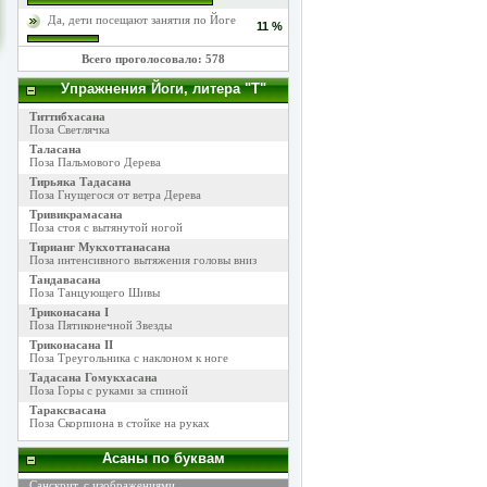
Да, дети посещают занятия по Йоге
11 %
Всего проголосовало: 578
Упражнения Йоги, литера "Т"
Титтибхасана
Поза Светлячка
Таласана
Поза Пальмового Дерева
Тирьяка Тадасана
Поза Гнущегося от ветра Дерева
Тривикрамасана
Поза стоя с вытянутой ногой
Тирианг Мукхоттанасана
Поза интенсивного вытяжения головы вниз
Тандавасана
Поза Танцующего Шивы
Триконасана I
Поза Пятиконечной Звезды
Триконасана II
Поза Треугольника с наклоном к ноге
Тадасана Гомукхасана
Поза Горы с руками за спиной
Тараксвасана
Поза Скорпиона в стойке на руках
Асаны по буквам
Санскрит, с изображениями