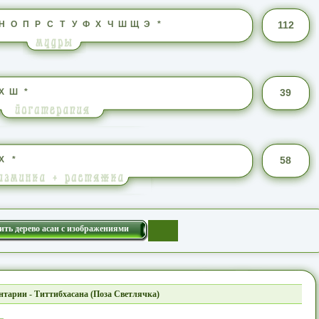
Н
О
П
Р
С
Т
У
Ф
Х
Ч
Ш
Щ
Э
*
112
Х
Ш
*
39
Х
*
58
ить дерево асан с изображениями
тарии - Титтибхасана (Поза Светлячка)