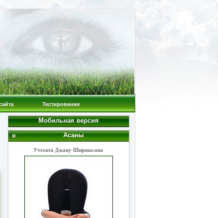
сайта
Тестирование
Мобильная версия
Асаны
Уттхита Джану Ширшасана