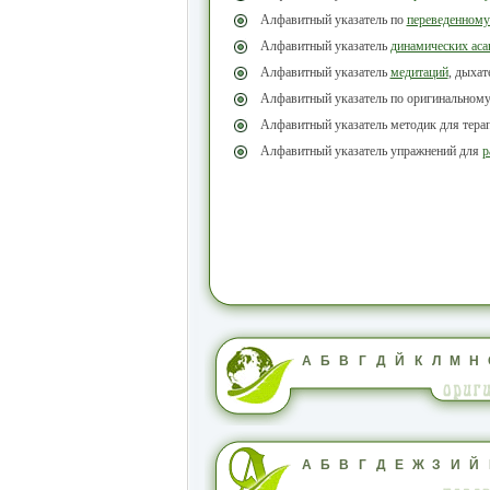
Алфавитный указатель по
переведенному
Алфавитный указатель
динамических аса
Алфавитный указатель
медитаций
, дыха
Алфавитный указатель по оригинальном
Алфавитный указатель методик для тера
Алфавитный указатель упражнений для
р
А
Б
В
Г
Д
Й
К
Л
М
Н
А
Б
В
Г
Д
Е
Ж
З
И
Й