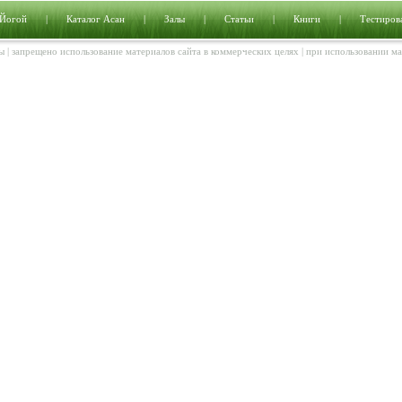
 Йогой
|
Каталог Асан
|
Залы
|
Статьи
|
Книги
|
Тестиров
ы | запрещено использование материалов сайта в коммерческих целях | при использовании м