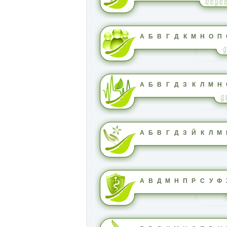
А
Б
В
Г
Д
К
М
Н
О
П
А
Б
В
Г
Д
З
К
Л
М
Н
А
Б
В
Г
Д
З
Й
К
Л
М
А
В
Д
М
Н
П
Р
С
У
Ф