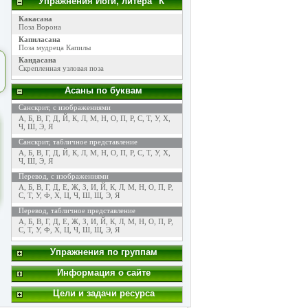
Упражнения Йоги, литера "К"
Какасана
Поза Ворона
Капиласана
Поза мудреца Капилы
Кандасана
Скрепленная узловая поза
Асаны по буквам
Санскрит, с изображениями
А
,
Б
,
В
,
Г
,
Д
,
Й
,
К
,
Л
,
М
,
Н
,
О
,
П
,
Р
,
С
,
Т
,
У
,
Х
,
Ч
,
Ш
,
Э
,
Я
Санскрит, табличное представление
А
,
Б
,
В
,
Г
,
Д
,
Й
,
К
,
Л
,
М
,
Н
,
О
,
П
,
Р
,
С
,
Т
,
У
,
Х
,
Ч
,
Ш
,
Э
,
Я
Перевод, с изображениями
А
,
Б
,
В
,
Г
,
Д
,
Е
,
Ж
,
З
,
И
,
Й
,
К
,
Л
,
М
,
Н
,
О
,
П
,
Р
,
С
,
Т
,
У
,
Ф
,
Х
,
Ц
,
Ч
,
Ш
,
Щ
,
Э
,
Я
Перевод, табличное представление
А
,
Б
,
В
,
Г
,
Д
,
Е
,
Ж
,
З
,
И
,
Й
,
К
,
Л
,
М
,
Н
,
О
,
П
,
Р
,
С
,
Т
,
У
,
Ф
,
Х
,
Ц
,
Ч
,
Ш
,
Щ
,
Э
,
Я
Упражнения по группам
Информация о сайте
Цели и задачи ресурса