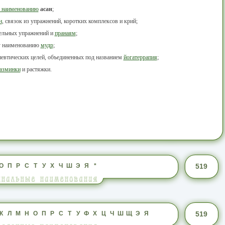
 наименованию
асан
;
н
, связок из упражнений, коротких комплексов и крий;
тельных упражнений и
пранаям
;
у наименованию
мудр
;
певтических целей, объединенных под названием
йогатеррапия
;
азминки
и растяжки.
О
П
Р
С
Т
У
Х
Ч
Ш
Э
Я
*
519
К
Л
М
Н
О
П
Р
С
Т
У
Ф
Х
Ц
Ч
Ш
Щ
Э
Я
519