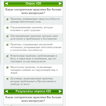
Опрос #20
Какие эзотерические практики Вас больше
всего интересуют?
Практики, развивающие сверхспособности,
дающие мистические силы
Оздоравливающие практики, которые
исцеляют и дают здоровье
Омолаживающие практики, которые дают
долголетие и приближают к бессмертию
Практики, открывающие внутренний
потенциал, раскрывающие интеллектуальные
и психические способности
Религиозные практики, приближающие к
Богу, в таком виде и понимании, как это
описывает та или иная религия
Магические практики, позволяющие
оказывать влияние на окружающий мир и
людей
Духовные, медитационные практики,
которые приближают к Просветлению и
свободе от всего
Результаты опроса #20
Какие эзотерические практики Вас больше
всего интересуют?