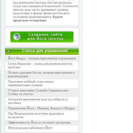
под контролем мастера или инструктора,
тогда она становится безопасной. Сложность
многих асан часто превышает уровень
подготовки и форму физиологического
состояния практикующего,
будьте
предельно осторожны
.
Статьи для упражнений
Йога Нидра - техника выполнения упражнения
Супта Вирасана – асана для решения многих
проблем
Полное дыхание йогов, техника выполнения и
рекомендации
Укрепляем шейный отдел перед
перевернутыми асанами
Учимся выполнять Саламбу Сарвангасану -
Стойку на плечах
Алгоритм выполнения асан на гибкость и
растяжку
Упражнения Йоги - Мантры, Бандхи и Мудры
Око Возрождения источник здоровья и
молодости
Эффективность Йоги в системах организма
Методика расслабления в Йоге