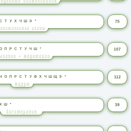
С
Т
У
Х
Ч
Ш
Э
*
75
О
П
Р
С
Т
У
Ч
Ш
*
107
Н
О
П
Р
С
Т
У
Ф
Х
Ч
Ш
Щ
Э
*
112
Х
Ш
*
39