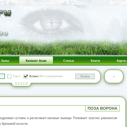
Залы
Каталог Асан
Статьи
Книги
Карта 
-
Текст
Асаны
|
Все упражнения
ПОЗА ВОРОНА
бедренные суставы и растягивает паховые мышцы. Развивает чувство равновесия
ов брюшной полости.