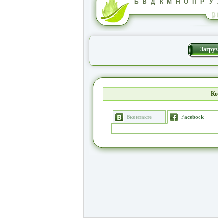
Б
В
Д
К
М
Н
О
П
Р
У
Загруз
Ко
Вконтакте
Facebook