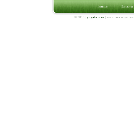
|
Главная
|
Занятия
| © 2015 |
yogatrain.ru
| все права защищен