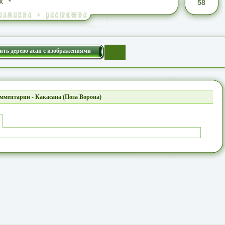
Х
*
58
ить дерево асан с изображениями
мментарии - Какасана (Поза Ворона)