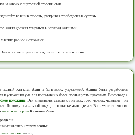
ки на коврик с внутренней стороны стоп.
здвигайте колени в стороны, раскрывая тазобедренные суставы.
сте. Локти должны упираться в ноги под коленями.
 дыхание ровное и спокойное.
 Затем поставьте руки на пол, сведите колени и встаньте.
ее полный
Каталог Асан
и йогических упражнений.
Асаны
были разработаны
а и успокоения ума для подготовки к более продвинутым практикам. В переводе с
обное положение
. Эти упражнения действуют на всех трех уровнях человека – на
ания. Поэтому правильный подход к практике
асан
сделает Вас лучше во многих
ь
мобильная версия
Каталога Асан
.
 разделы
:
 наименованию и тексту
асаны
;
у наименованию
асан
;