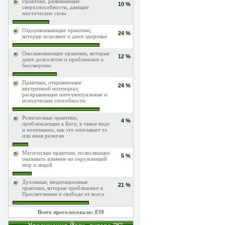
Практики, развивающие
10 %
сверхспособности, дающие
мистические силы
Оздоравливающие практики,
24 %
которые исцеляют и дают здоровье
Омолаживающие практики, которые
12 %
дают долголетие и приближают к
бессмертию
Практики, открывающие
24 %
внутренний потенциал,
раскрывающие интеллектуальные и
психические способности
Религиозные практики,
4 %
приближающие к Богу, в таком виде
и понимании, как это описывает та
или иная религия
Магические практики, позволяющие
5 %
оказывать влияние на окружающий
мир и людей
Духовные, медитационные
21 %
практики, которые приближают к
Просветлению и свободе от всего
Всего проголосовало: 839