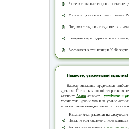
Разведите колени в стороны, поставьте ру
Упритесь руками в ноги под коленями. Ра
Поднимите ладони и соедините их в нама
Смотрите вперед, держите спину прямой,
Задержитесь в этой позиции 30-60 секунд.
Намасте, уважаемый практик!
Вашему вниманию представлен наибол
древними Йогами как способ оздоровления тел
санскрита
Асана
означает –
устойчивое и уд
уровне тела, уровне ума и на уровне осозн
аспектах Вашей жизнедеятельности. Также ест
Каталог Асан разделен на следующие
Поиск по оригинальному, переведенному
Алфавитный указатель по
оригинальном