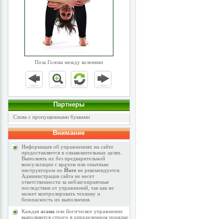
Поза Голова между коленями
Партнеры
Слова с пропущенными буквами
Внимание
Информация об упражнениях на сайте
предоставляется в ознакомительных целях.
Выполнять их без предварительной
консультации с врачом или опытным
инструктором по
Йоге
не рекомендуется.
Администрация сайта не несет
ответственности за неблагоприятные
последствия от упражнений, так как не
может контролировать технику и
безопасность их выполнения.
Каждая
асана
или йогическое упражнение
выполняется строго в определенном порядке