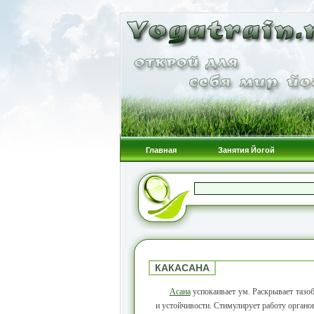
Главная
Занятия Йогой
КАКАСАНА
Асана
успокаивает ум. Раскрывает тазо
и устойчивости. Стимулирует работу орган