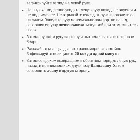
зафиксируйте взгляд на левой руке.
На выдохе медленно уводите левую руку назад, не опуская и
не поднимая ее. Не отрывайте взгляд от руки, проводите ее
взглядом. Заведите руку максимально комфортно назад,
совершив скрутку
позвоночника
, макушкой при этом тянитесь
вверх.
Затем опускаем руку за спину и пытаемся захватить правое
бедро.
Расслабьте мышцы, дышите равномерно и спокойно.
Зафиксируйте позицию от
20 сек до одной минуты
.
Затем со вдохом возвращаем в обратном порядке левую руку
назад, и принимаем исходную позу
Дандасану
. Затем
совершите
асану
в другую сторону.