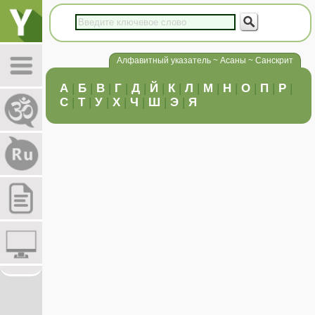
Алфавитный указатель ~ Асаны ~ Санскрит
А
|
Б
|
В
|
Г
|
Д
|
Й
|
К
|
Л
|
М
|
Н
|
О
|
П
|
Р
|
С
|
Т
|
У
|
Х
|
Ч
|
Ш
|
Э
|
Я