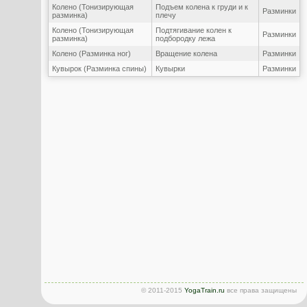
Колено (Тонизирующая
Подъем колена к груди и к
Разминки
разминка)
плечу
Колено (Тонизирующая
Подтягивание колен к
Разминки
разминка)
подбородку лежа
Колено (Разминка ног)
Вращение колена
Разминки
Кувырок (Разминка спины)
Кувырки
Разминки
© 2011-2015
YogaTrain.ru
все права защищены