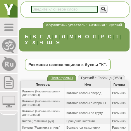
Алфавитный указатель ~ Разминки ~ Русский
Б
|
В
|
Г
|
Д
|
К
|
Л
|
М
|
Н
|
О
|
П
|
Р
|
С
|
Т
|
У
|
Х
|
Ч
|
Ш
|
Я
Разминки начинающиеся с буквы "К":
Пиктограммы
Русский ~ Таблица (9/58)
Перевод
Имя
Группа
Катание (Разминка шеи и
Катание головы вперед
Разминки
для головы)
Катание (Разминка шеи и
Катание головы в стороны
Разминки
для головы)
Катание (Разминка шеи и
Катание головы по кругу
Разминки
для головы)
Кисти (Разминка рук)
Вращение кистями
Разминки
Колени (Разминка спины)
Волна стоя на коленях
Разминки