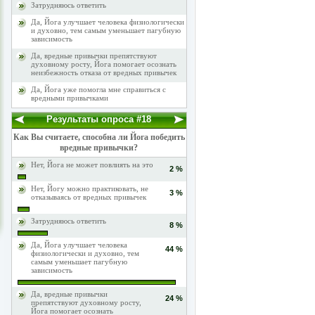
Затрудняюсь ответить
Да, Йога улучшает человека физиологически
и духовно, тем самым уменьшает пагубную
зависимость
Да, вредные привычки препятствуют
духовному росту, Йога помогает осознать
неизбежность отказа от вредных привычек
Да, Йога уже помогла мне справиться с
вредными привычками
Результаты опроса #18
Как Вы считаете, способна ли Йога победить
вредные привычки?
Нет, Йога не может повлиять на это
2 %
Нет, Йогу можно практиковать, не
3 %
отказываясь от вредных привычек
Затрудняюсь ответить
8 %
Да, Йога улучшает человека
44 %
физиологически и духовно, тем
самым уменьшает пагубную
зависимость
Да, вредные привычки
24 %
препятствуют духовному росту,
Йога помогает осознать