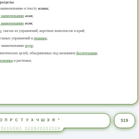
 разделы
:
 наименованию и тексту
асаны
;
у наименованию
асан
;
 наименованию
асан
;
н
, связок из упражнений, коротких комплексов и крий;
тельных упражнений и
пранаям
;
у наименованию
мудр
;
певтических целей, объединенных под названием
йогатеррапия
;
азминки
и растяжки.
О
П
Р
С
Т
У
Х
Ч
Ш
Э
Я
*
519