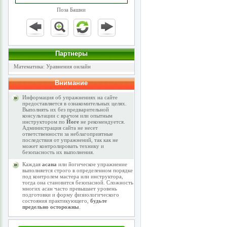
Поза Башни
Партнеры
Математика: Уравнения онлайн
Внимание
Информация об упражнениях на сайте
предоставляется в ознакомительных целях.
Выполнять их без предварительной
консультации с врачом или опытным
инструктором по
Йоге
не рекомендуется.
Администрация сайта не несет
ответственности за неблагоприятные
последствия от упражнений, так как не
может контролировать технику и
безопасность их выполнения.
Каждая
асана
или йогическое упражнение
выполняется строго в определенном порядке
под контролем мастера или инструктора,
тогда она становится безопасной. Сложность
многих асан часто превышает уровень
подготовки и форму физиологического
состояния практикующего,
будьте
предельно осторожны
.