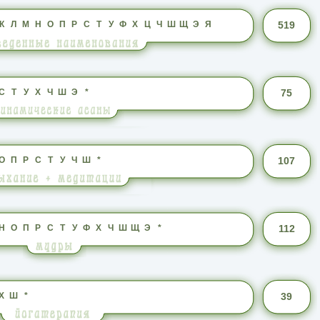
К
Л
М
Н
О
П
Р
С
Т
У
Ф
Х
Ц
Ч
Ш
Щ
Э
Я
519
С
Т
У
Х
Ч
Ш
Э
*
75
О
П
Р
С
Т
У
Ч
Ш
*
107
Н
О
П
Р
С
Т
У
Ф
Х
Ч
Ш
Щ
Э
*
112
Х
Ш
*
39