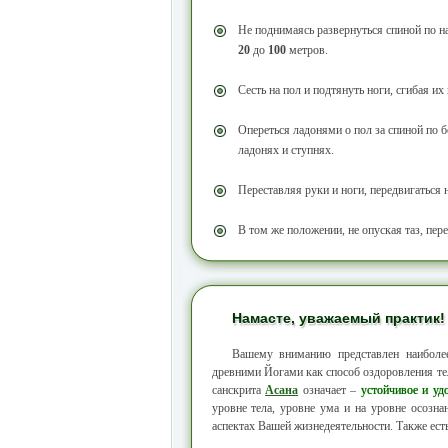
Не поднимаясь развернуться спиной по н
20
до
100
метров.
Сесть на пол и подтянуть ноги, сгибая их
Опереться ладонями о пол за спиной по б
ладонях и ступнях.
Переставляя руки и ноги, передвигаться 
В том же положении, не опуская таз, пер
Намасте, уважаемый практик!
Вашему вниманию представлен наибол
древними Йогами как способ оздоровления тел
санскрита
Асана
означает –
устойчивое и уд
уровне тела, уровне ума и на уровне осозн
аспектах Вашей жизнедеятельности. Также ест