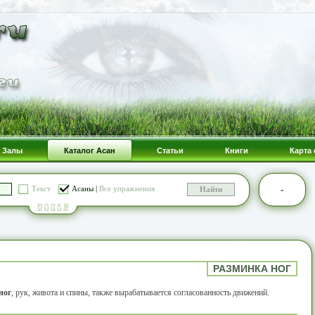
Залы
Каталог Асан
Статьи
Книги
Карта 
-
Текст
Асаны
|
Все упражнения
РАЗМИНКА НОГ
ног
, рук, живота и спины, также вырабатывается согласованность движений.