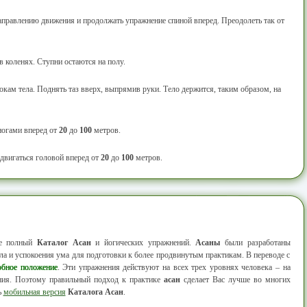
аправлению движения и продолжать упражнение спиной вперед. Преодолеть так от
 в коленях. Ступни остаются на полу.
окам тела. Поднять таз вверх, выпрямив руки. Тело держится, таким образом, на
ногами вперед от
20
до
100
метров.
едвигаться головой вперед от
20
до
100
метров.
ее полный
Каталог Асан
и йогических упражнений.
Асаны
были разработаны
а и успокоения ума для подготовки к более продвинутым практикам. В переводе с
обное положение
. Эти упражнения действуют на всех трех уровнях человека – на
ания. Поэтому правильный подход к практике
асан
сделает Вас лучше во многих
ь
мобильная версия
Каталога Асан
.