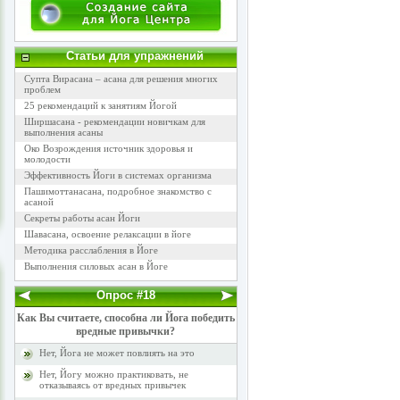
Статьи для упражнений
Супта Вирасана – асана для решения многих
проблем
25 рекомендаций к занятиям Йогой
Ширшасана - рекомендации новичкам для
выполнения асаны
Око Возрождения источник здоровья и
молодости
Эффективность Йоги в системах организма
Пашимоттанасана, подробное знакомство с
асаной
Секреты работы асан Йоги
Шавасана, освоение релаксации в йоге
Методика расслабления в Йоге
Выполнения силовых асан в Йоге
Опрос #18
Как Вы считаете, способна ли Йога победить
вредные привычки?
Нет, Йога не может повлиять на это
Нет, Йогу можно практиковать, не
отказываясь от вредных привычек