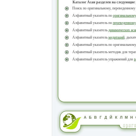
Каталог Асан разделен на следующие
Поиск по оригинальному, переведенному
Алфавитный указатель по
оригинальном
Алфавитный указатель по
переведенному
Алфавитный указатель
динамических аса
Алфавитный указатель
медитаций
, дыха
Алфавитный указатель по оригинальном
Алфавитный указатель методик для тера
Алфавитный указатель упражнений для
р
А
Б
В
Г
Д
Й
К
Л
М
Н