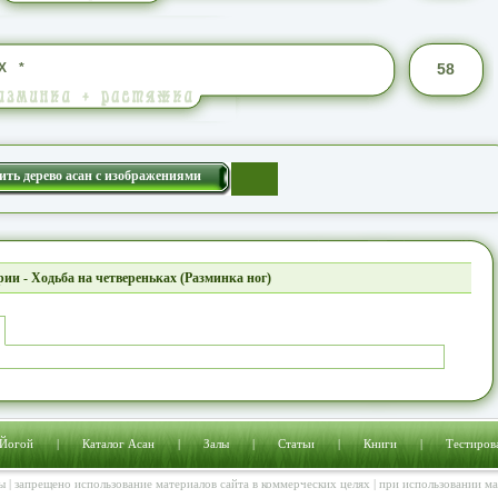
Х
*
58
ить дерево асан с изображениями
ии - Ходьба на четвереньках (Разминка ног)
 Йогой
|
Каталог Асан
|
Залы
|
Статьи
|
Книги
|
Тестиров
ы | запрещено использование материалов сайта в коммерческих целях | при использовании м