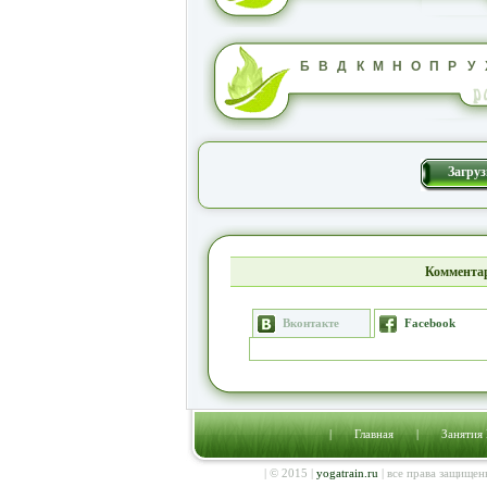
Б
В
Д
К
М
Н
О
П
Р
У
Загруз
Комментар
Вконтакте
Facebook
|
Главная
|
Занятия
| © 2015 |
yogatrain.ru
| все права защищен