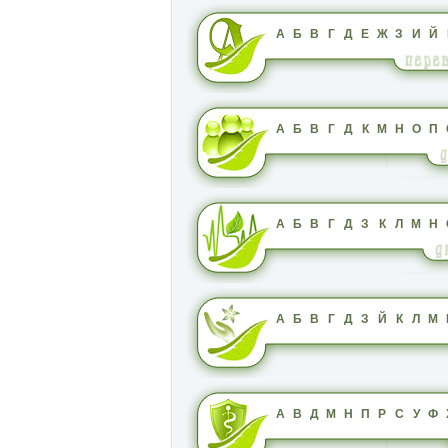
А
Б
В
Г
Д
Е
Ж
З
И
Й
А
Б
В
Г
Д
К
М
Н
О
П
А
Б
В
Г
Д
З
К
Л
М
Н
А
Б
В
Г
Д
З
Й
К
Л
М
А
В
Д
М
Н
П
Р
С
У
Ф