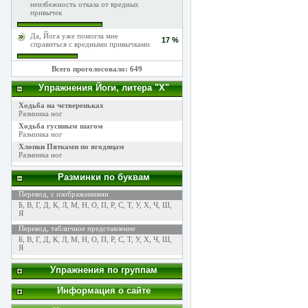
неизбежность отказа от вредных
привычек
Да, Йога уже помогла мне
17 %
справиться с вредными привычками
Всего проголосовало: 649
Упражнения Йоги, литера "Х"
Ходьба на четвереньках
Разминка ног
Ходьба гусиным шагом
Разминка ног
Хлопки Пятками по ягодицам
Разминка ног
Разминки по буквам
Перевод, с изображениями
Б
,
В
,
Г
,
Д
,
К
,
Л
,
М
,
Н
,
О
,
П
,
Р
,
С
,
Т
,
У
,
Х
,
Ч
,
Ш
,
Я
Перевод, табличное представление
Б
,
В
,
Г
,
Д
,
К
,
Л
,
М
,
Н
,
О
,
П
,
Р
,
С
,
Т
,
У
,
Х
,
Ч
,
Ш
,
Я
Упражнения по группам
Информация о сайте