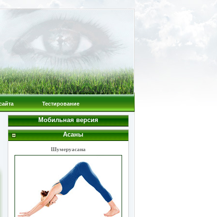
сайта
Тестирование
Мобильная версия
Асаны
Шумеруасана