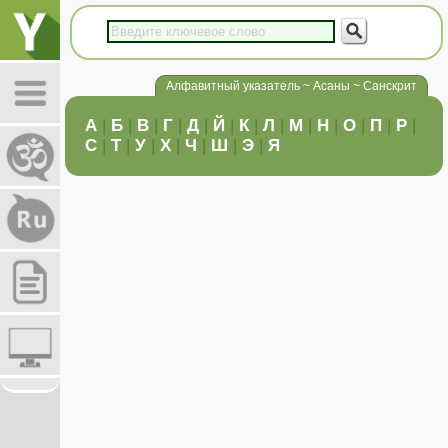
Алфавитный указатель ~ Асаны ~ Санскрит
А
|
Б
|
В
|
Г
|
Д
|
Й
|
К
|
Л
|
М
|
Н
|
О
|
П
|
Р
|
С
|
Т
|
У
|
Х
|
Ч
|
Ш
|
Э
|
Я