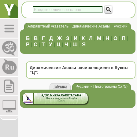
Алфавитный указатель ~ Динамические Асаны ~ Русский
Б
|
В
|
Г
|
Д
|
Ж
|
З
|
И
|
К
|
Л
|
М
|
Н
|
О
|
П
|
Р
|
С
|
Т
|
У
|
Ц
|
Ч
|
Ш
|
Я
Динамические Асаны начинающиеся с буквы
"Ц":
Таблица
Русский ~ Пиктограммы (1/75)
АДХО МУКХА КАПОТАСАНА
Цикл асан для позы Голубя
(Цикл)