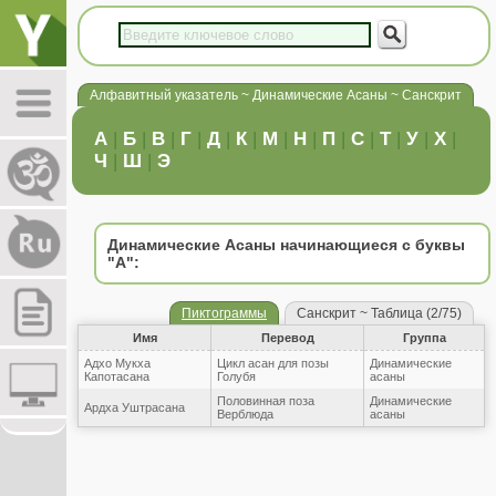
Алфавитный указатель ~ Динамические Асаны ~ Санскрит
А
|
Б
|
В
|
Г
|
Д
|
К
|
М
|
Н
|
П
|
С
|
Т
|
У
|
Х
|
Ч
|
Ш
|
Э
Динамические Асаны начинающиеся с буквы
"А":
Пиктограммы
Санскрит ~ Таблица (2/75)
Имя
Перевод
Группа
Адхо Мукха
Цикл асан для позы
Динамические
Капотасана
Голубя
асаны
Половинная поза
Динамические
Ардха Уштрасана
Верблюда
асаны