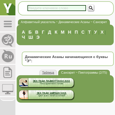
Алфавитный указатель ~ Динамические Асаны ~ Санскрит
А
|
Б
|
В
|
Г
|
Д
|
К
|
М
|
Н
|
П
|
С
|
Т
|
У
|
Х
|
Ч
|
Ш
|
Э
Динамические Асаны начинающиеся с буквы
"Э":
Таблица
Санскрит ~ Пиктограммы (2/75)
ЭКА ПАДА ПАДМОТТАНАСАНА
Поза одной ноги к голове
ЭКА ПАДА ШИРШАСАНА
Цикл асан с ногой за головой