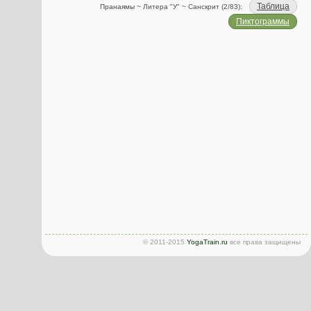
Таблица
Пранаямы ~ Литера "У" ~ Санскрит (2/83):
Пиктограммы
© 2011-2015
YogaTrain.ru
все права защищены