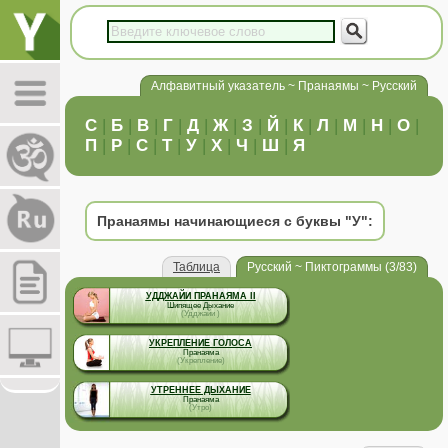
Алфавитный указатель ~ Пранаямы ~ Русский
C
|
Б
|
В
|
Г
|
Д
|
Ж
|
З
|
Й
|
К
|
Л
|
М
|
Н
|
О
|
П
|
Р
|
С
|
Т
|
У
|
Х
|
Ч
|
Ш
|
Я
Пранаямы начинающиеся с буквы "У":
Таблица
Русский ~ Пиктограммы (3/83)
УДДЖАЙИ ПРАНАЯМА II
Шипящее Дыхание
(Удджайи )
УКРЕПЛЕНИЕ ГОЛОСА
Пранаяма
(Укрепление)
УТРЕННЕЕ ДЫХАНИЕ
Пранаяма
(Утро)