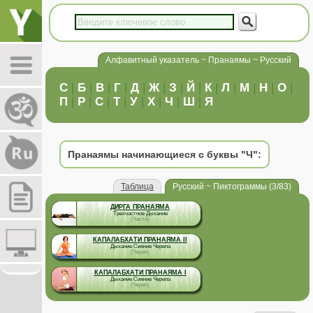
Алфавитный указатель ~ Пранаямы ~ Русский
C
|
Б
|
В
|
Г
|
Д
|
Ж
|
З
|
Й
|
К
|
Л
|
М
|
Н
|
О
|
П
|
Р
|
С
|
Т
|
У
|
Х
|
Ч
|
Ш
|
Я
Пранаямы начинающиеся с буквы "Ч":
Таблица
Русский ~ Пиктограммы (3/83)
ДИРГА ПРАНАЯМА
Трехчастное Дыхание
(Части)
КАПАЛАБХАТИ ПРАНАЯМА II
Дыхание Сияние Черепа
(Череп)
КАПАЛАБХАТИ ПРАНАЯМА I
Дыхание Сияние Черепа
(Череп)