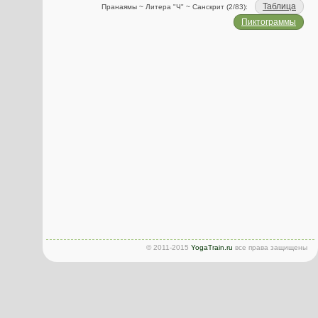
Таблица
Пранаямы ~ Литера "Ч" ~ Санскрит (2/83):
Пиктограммы
© 2011-2015
YogaTrain.ru
все права защищены