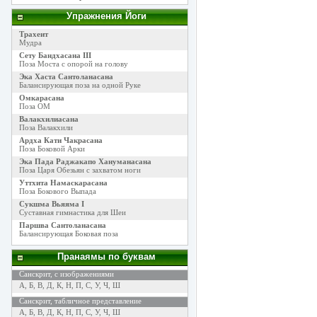
Упражнения Йоги
Трахеит
Мудра
Сету Бандхасана III
Поза Моста с опорой на голову
Эка Хаста Сантоланасана
Балансирующая поза на одной Руке
Омкарасана
Поза ОМ
Валакхилиасана
Поза Валакхили
Ардха Кати Чакрасана
Поза Боковой Арки
Эка Пада Раджакапо Хануманасана
Поза Царя Обезьян с захватом ноги
Уттхита Намаскарасана
Поза Бокового Выпада
Сукшма Вьяяма I
Суставная гимнастика для Шеи
Паршва Сантоланасана
Балансирующая Боковая поза
Пранаямы по буквам
Санскрит, с изображениями
А
,
Б
,
В
,
Д
,
К
,
Н
,
П
,
С
,
У
,
Ч
,
Ш
Санскрит, табличное представление
А
,
Б
,
В
,
Д
,
К
,
Н
,
П
,
С
,
У
,
Ч
,
Ш