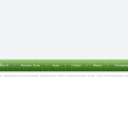
 Йогой
|
Каталог Асан
|
Залы
|
Статьи
|
Книги
|
Тестиров
ы | запрещено использование материалов сайта в коммерческих целях | при использовании м