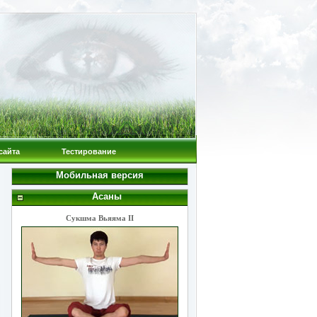
сайта
Тестирование
Мобильная версия
Асаны
Сукшма Вьяяма II