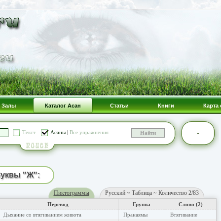
Залы
Каталог Асан
Статьи
Книги
Карта 
-
Текст
Асаны
|
Все упражнения
уквы "Ж":
Пиктограммы
Русский ~ Таблица ~ Количество 2/83
Перевод
Группа
Слово (2)
Дыхание со втягиванием живота
Пранаямы
Втягивание