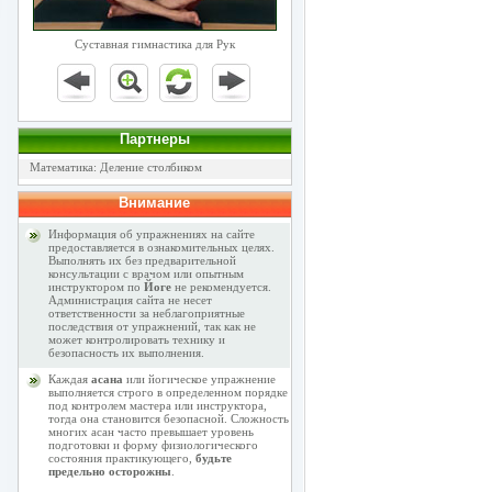
Суставная гимнастика для Рук
Партнеры
Математика: Деление столбиком
Внимание
Информация об упражнениях на сайте
предоставляется в ознакомительных целях.
Выполнять их без предварительной
консультации с врачом или опытным
инструктором по
Йоге
не рекомендуется.
Администрация сайта не несет
ответственности за неблагоприятные
последствия от упражнений, так как не
может контролировать технику и
безопасность их выполнения.
Каждая
асана
или йогическое упражнение
выполняется строго в определенном порядке
под контролем мастера или инструктора,
тогда она становится безопасной. Сложность
многих асан часто превышает уровень
подготовки и форму физиологического
состояния практикующего,
будьте
предельно осторожны
.