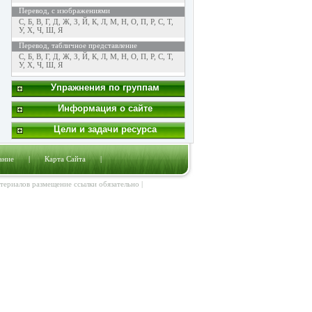
Перевод, с изображениями
C
,
Б
,
В
,
Г
,
Д
,
Ж
,
З
,
Й
,
К
,
Л
,
М
,
Н
,
О
,
П
,
Р
,
С
,
Т
,
У
,
Х
,
Ч
,
Ш
,
Я
Перевод, табличное представление
C
,
Б
,
В
,
Г
,
Д
,
Ж
,
З
,
Й
,
К
,
Л
,
М
,
Н
,
О
,
П
,
Р
,
С
,
Т
,
У
,
Х
,
Ч
,
Ш
,
Я
Упражнения по группам
Информация о сайте
Цели и задачи ресурса
ание
|
Карта Сайта
|
атериалов размещение ссылки обязательно |