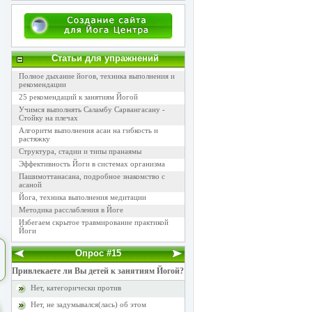
Статьи для упражнений
Полное дыхание йогов, техника выполнения и
рекомендации
25 рекомендаций к занятиям Йогой
Учимся выполнять Саламбу Сарвангасану -
Стойку на плечах
Алгоритм выполнения асан на гибкость и
растяжку
Структура, стадии и типы пранаямы
Эффективность Йоги в системах организма
Пашимоттанасана, подробное знакомство с
асаной
Йога, техника выполнения медитации
Методика расслабления в Йоге
Избегаем скрытое травмирование практикой
Йоги
Опрос #15
Привлекаете ли Вы детей к занятиям Йогой?
Нет, категорически против
Нет, не задумывался(лась) об этом