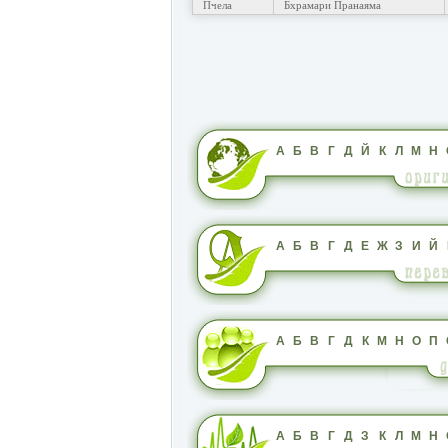
Пчела
Бхрамари Пранаяма
А
Б
В
Г
Д
Й
К
Л
М
Н
А
Б
В
Г
Д
Е
Ж
З
И
Й
А
Б
В
Г
Д
К
М
Н
О
П
А
Б
В
Г
Д
З
К
Л
М
Н