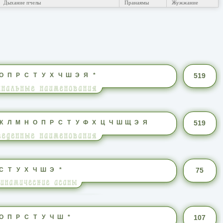
Дыхание пчелы
Пранаямы
Жужжание
О
П
Р
С
Т
У
Х
Ч
Ш
Э
Я
*
519
К
Л
М
Н
О
П
Р
С
Т
У
Ф
Х
Ц
Ч
Ш
Щ
Э
Я
519
С
Т
У
Х
Ч
Ш
Э
*
75
О
П
Р
С
Т
У
Ч
Ш
*
107