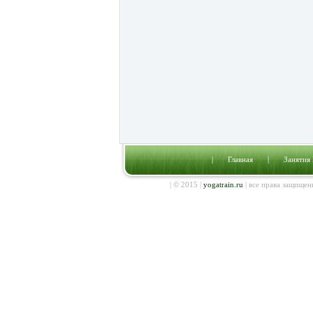
|
Главная
|
Занятия
| © 2015 |
yogatrain.ru
| все права защищен