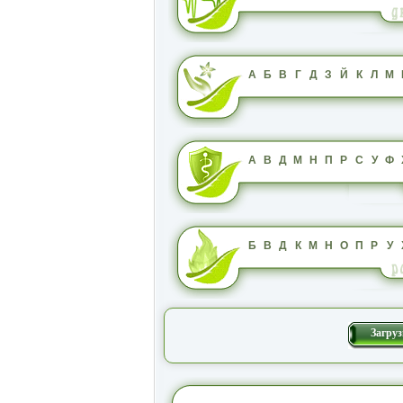
А
Б
В
Г
Д
З
Й
К
Л
М
А
В
Д
М
Н
П
Р
С
У
Ф
Б
В
Д
К
М
Н
О
П
Р
У
Загруз