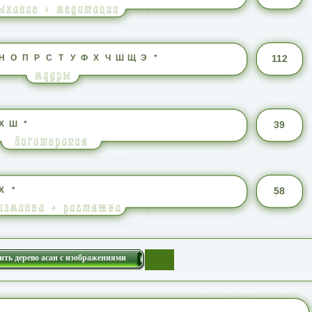
Н
О
П
Р
С
Т
У
Ф
Х
Ч
Ш
Щ
Э
*
112
Х
Ш
*
39
Х
*
58
ить дерево асан с изображениями