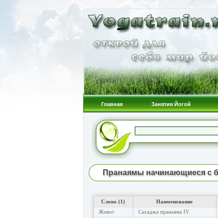
Главная
Занятия Йогой
Пранаямы начинающиеся с б
Слово (1)
Наименование
Живот
Сахаджа пранаяма IV