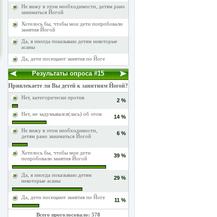
Не вижу в этом необходимости, детям рано
заниматься Йогой
Хотелось бы, чтобы мои дети попробовали
занятия Йогой
Да, я иногда показываю детям некоторые
асаны
Да, дети посещают занятия по Йоге
Результаты опроса #15
Привлекаете ли Вы детей к занятиям Йогой?
Нет, категорически против
2 %
Нет, не задумывался(лась) об этом
14 %
Не вижу в этом необходимости,
6 %
детям рано заниматься Йогой
Хотелось бы, чтобы мои дети
39 %
попробовали занятия Йогой
Да, я иногда показываю детям
29 %
некоторые асаны
Да, дети посещают занятия по Йоге
11 %
Всего проголосовало: 578