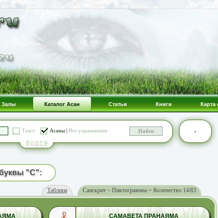
Залы
Каталог Асан
Статьи
Книги
Карта 
-
Текст
Асаны
|
Все упражнения
буквы "С":
Таблица
Санскрит ~ Пиктограммы ~ Количество 14/83
АЯМА
САМАВЕТА ПРАНАЯМА