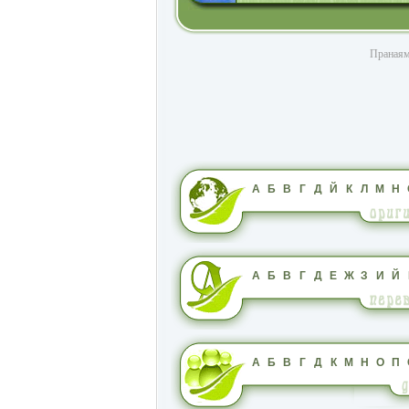
Пранаям
А
Б
В
Г
Д
Й
К
Л
М
Н
А
Б
В
Г
Д
Е
Ж
З
И
Й
А
Б
В
Г
Д
К
М
Н
О
П