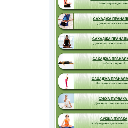
Равномерное дыхани
САХАДЖА ПРАНАЯМ
Дыхание лежа на спи
САХАДЖА ПРАНАЯМА
Дыхание с наклонами го
САХАДЖА ПРАНАЯМ
Работа с праной
САХАДЖА ПРАНАЯМА
Дыхание стоя с накло
СУКХА ПУРВАКА 
Дыхание очищающее не
СУКША ПУРАКА
Возбуждение деятельности