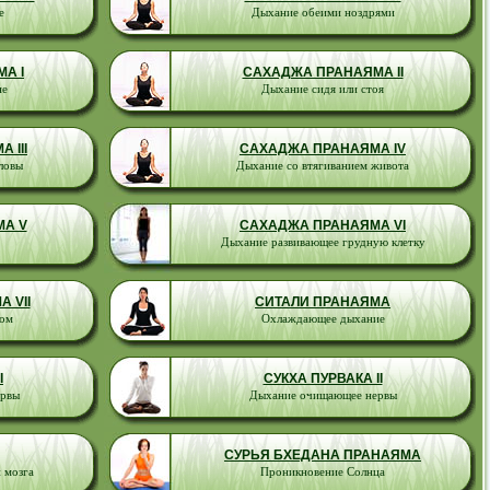
е
Дыхание обеими ноздрями
А I
САХАДЖА ПРАНАЯМА II
не
Дыхание сидя или стоя
 III
САХАДЖА ПРАНАЯМА IV
ловы
Дыхание со втягиванием живота
А V
САХАДЖА ПРАНАЯМА VI
Дыхание развивающее грудную клетку
 VII
СИТАЛИ ПРАНАЯМА
ном
Охлаждающее дыхание
I
СУКХА ПУРВАКА II
рвы
Дыхание очищающее нервы
СУРЬЯ БХЕДАНА ПРАНАЯМА
 мозга
Проникновение Солнца