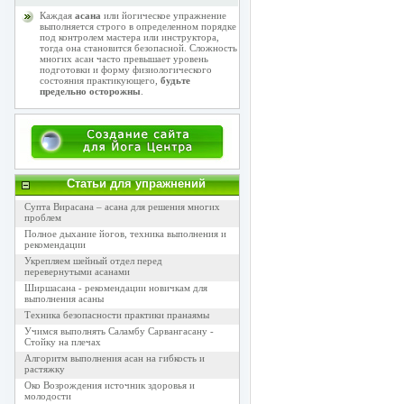
Каждая
асана
или йогическое упражнение
выполняется строго в определенном порядке
под контролем мастера или инструктора,
тогда она становится безопасной. Сложность
многих асан часто превышает уровень
подготовки и форму физиологического
состояния практикующего,
будьте
предельно осторожны
.
Статьи для упражнений
Супта Вирасана – асана для решения многих
проблем
Полное дыхание йогов, техника выполнения и
рекомендации
Укрепляем шейный отдел перед
перевернутыми асанами
Ширшасана - рекомендации новичкам для
выполнения асаны
Техника безопасности практики пранаямы
Учимся выполнять Саламбу Сарвангасану -
Стойку на плечах
Алгоритм выполнения асан на гибкость и
растяжку
Око Возрождения источник здоровья и
молодости