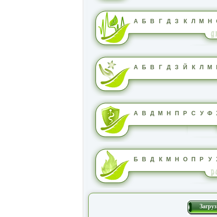
А
Б
В
Г
Д
З
К
Л
М
Н
А
Б
В
Г
Д
З
Й
К
Л
М
А
В
Д
М
Н
П
Р
С
У
Ф
Б
В
Д
К
М
Н
О
П
Р
У
Загруз