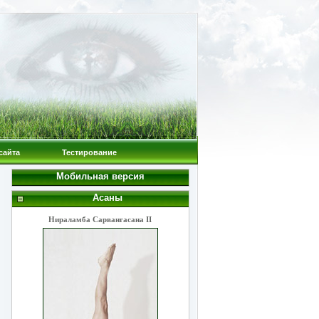
сайта
Тестирование
Мобильная версия
Асаны
Нираламба Сарвангасана II