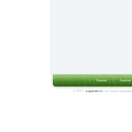
|
Главная
|
Занятия
| © 2015 |
yogatrain.ru
| все права защищен