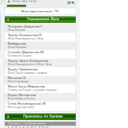
Более двух часов
13 %
Всего проголосовало: 791
Упражнения Йоги
Чатуранга Дандасана I
Поза Планки
Урдхва Дханурасана II
Поза Перевернутого Лука
Майюрасана
Поза Павлина
Саламба Ширшасана III
Стойка на Голове
Урдхва Ардха Дханурасана
Поза Перевернутого Полу Лука
Баддха Триконасана
Поза Треугольника с замком
Маласана II
Поза Гирлянды
Мукта Хаста Ширшасана
Стойка на Голове с руками спереди
Падма Матсиасана
Поза Рыбы в Лотосе
Супта Матсиендрасана III
Поза Скрутки лежа
Пранаямы по буквам
Санскрит, с изображениями
А
,
Б
,
В
,
Д
,
К
,
Н
,
П
,
С
,
У
,
Ч
,
Ш