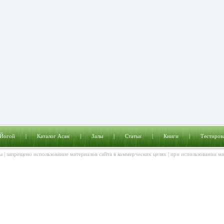
 Йогой
|
Каталог Асан
|
Залы
|
Статьи
|
Книги
|
Тестиров
ы | запрещено использование материалов сайта в коммерческих целях | при использовании м