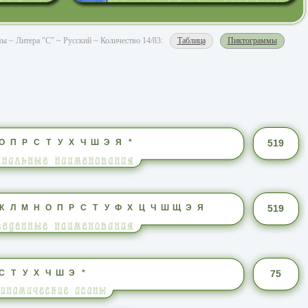
ы ~ Литера "С" ~ Русский ~ Количество 14/83:
Таблица
Пиктограммы
О
П
Р
С
Т
У
Х
Ч
Ш
Э
Я
*
519
К
Л
М
Н
О
П
Р
С
Т
У
Ф
Х
Ц
Ч
Ш
Щ
Э
Я
519
С
Т
У
Х
Ч
Ш
Э
*
75