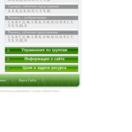
Санскрит, табличное представление
А
,
Б
,
В
,
Д
,
К
,
Н
,
П
,
С
,
У
,
Ч
,
Ш
Перевод, с изображениями
C
,
Б
,
В
,
Г
,
Д
,
Ж
,
З
,
Й
,
К
,
Л
,
М
,
Н
,
О
,
П
,
Р
,
С
,
Т
,
У
,
Х
,
Ч
,
Ш
,
Я
Перевод, табличное представление
C
,
Б
,
В
,
Г
,
Д
,
Ж
,
З
,
Й
,
К
,
Л
,
М
,
Н
,
О
,
П
,
Р
,
С
,
Т
,
У
,
Х
,
Ч
,
Ш
,
Я
Упражнения по группам
Информация о сайте
Цели и задачи ресурса
ание
|
Карта Сайта
|
атериалов размещение ссылки обязательно |