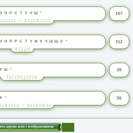
О
П
Р
С
Т
У
Ч
Ш
*
107
Н
О
П
Р
С
Т
У
Ф
Х
Ч
Ш
Щ
Э
*
112
Х
Ш
*
39
Х
*
58
ить дерево асан с изображениями