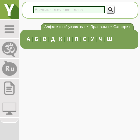
Алфавитный указатель ~ Пранаямы ~ Санскрит
А
|
Б
|
В
|
Д
|
К
|
Н
|
П
|
С
|
У
|
Ч
|
Ш