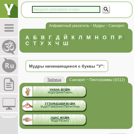
Алфавитный указатель ~ Мудры ~ Санскрит
А
|
Б
|
В
|
Г
|
Д
|
Й
|
К
|
Л
|
М
|
Н
|
О
|
П
|
Р
|
С
|
Т
|
У
|
Х
|
Ч
|
Ш
Мудры начинающиеся с буквы "У":
Таблица
Санскрит ~ Пиктограммы (3/112)
УНАНА МУДРА
Мудра Цепкая Память
УТТАРАБОДХИ МУДРА
Мудра Совершенного Просветления
УШАС МУДРА
Мудра Рассвета