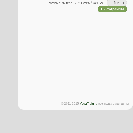
Таблица
Мудры ~ Литера "У" ~ Русский (4/112):
Пиктограммы
© 2011-2015
YogaTrain.ru
все права защищены